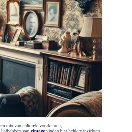
 een mix van culturele voorkeuren,
 liefhebbers van
vintage
vinden hier heldere inzichten.