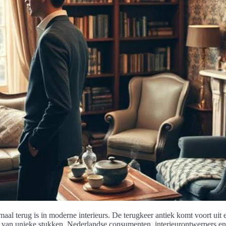
aal terug is in moderne interieurs. De terugkeer antiek komt voort uit
van unieke stukken. Nederlandse consumenten, interieurontwerpers en