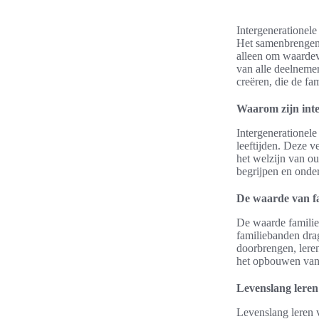
Intergenerationele
Het samenbrengen v
alleen om waardev
van alle deelneme
creëren, die de fa
Waarom zijn inter
Intergenerationele 
leeftijden. Deze v
het welzijn van o
begrijpen en onde
De waarde van f
De waarde familie
familiebanden dra
doorbrengen, leren
het opbouwen van 
Levenslang leren
Levenslang leren v