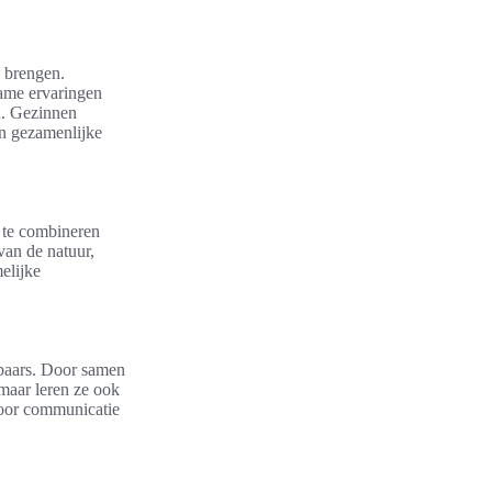
e brengen.
zame ervaringen
n. Gezinnen
en gezamenlijke
 te combineren
van de natuur,
melijke
tbaars. Door samen
 maar leren ze ook
voor communicatie