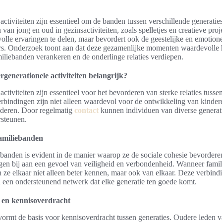
 activiteiten zijn essentieel om de banden tussen verschillende generaties
an jong en oud in gezinsactiviteiten, zoals spelletjes en creatieve proje
olle ervaringen te delen, maar bevordert ook de geestelijke en emotio
rs. Onderzoek toont aan dat deze gezamenlijke momenten waardevolle 
miliebanden verankeren en de onderlinge relaties verdiepen.
generationele activiteiten belangrijk?
activiteiten zijn essentieel voor het bevorderen van sterke relaties tusse
erbindingen zijn niet alleen waardevol voor de ontwikkeling van kinde
uderen. Door regelmatig
contact
kunnen individuen van diverse generati
rsteunen.
amiliebanden
banden is evident in de manier waarop ze de sociale cohesie bevordere
gen bij aan een gevoel van veiligheid en verbondenheid. Wanneer famil
 ze elkaar niet alleen beter kennen, maar ook van elkaar. Deze verbind
een ondersteunend netwerk dat elke generatie ten goede komt.
 en kennisoverdracht
ormt de basis voor kennisoverdracht tussen generaties. Oudere leden v