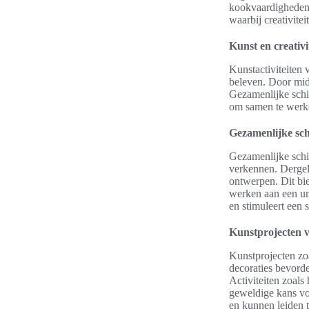
kookvaardigheden m
waarbij creativite
Kunst en creativit
Kunstactiviteiten
beleven. Door midd
Gezamenlijke schi
om samen te werken
Gezamenlijke sch
Gezamenlijke schil
verkennen. Dergeli
ontwerpen. Dit bi
werken aan een uni
en stimuleert een
Kunstprojecten v
Kunstprojecten zo
decoraties bevorde
Activiteiten zoals
geweldige kans vo
en kunnen leiden t