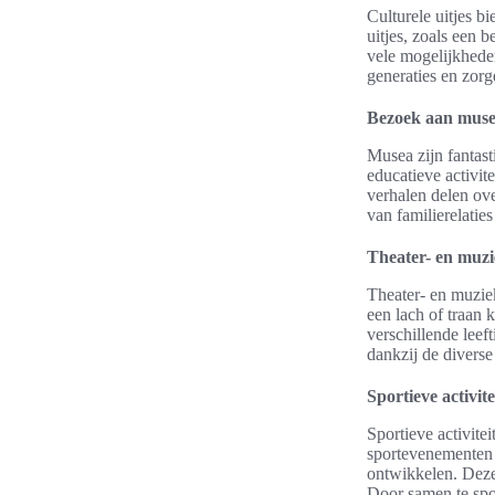
Culturele uitjes b
uitjes, zoals een 
vele mogelijkheden
generaties en zor
Bezoek aan musea
Musea zijn fantast
educatieve activit
verhalen delen ove
van familierelaties
Theater- en muzie
Theater- en muziek
een lach of traan 
verschillende lee
dankzij de diverse 
Sportieve activite
Sportieve activite
sportevenementen 
ontwikkelen. Deze 
Door samen te spor