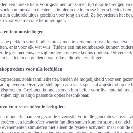
ieden een unieke kans voor gezinnen om samen tijd door te brengen en t
bezoek aan musea en theaters, stimuleren de interesse in geschiedenis en
 zijn culturele uitjes geschikt voor jong en oud. Ze bevorderen het beg
gen voor waardevolle herinneringen.
 en tentoonstellingen
ische plekken voor families om samen te verkennen. Van interactieve te
eiten, er is voor elk wat wils. Tijdens een museumbezoek kunnen ouder
r de geschiedenis, terwijl kinderen nieuwe kennis opdoen. Dit versterk
 en laat iedereen genieten van rijke culturele ervaringen.
koptredens voor alle leeftijden
optredens, zoals familietheater, bieden de mogelijkheid voor een gezame
kan opleveren. Deze voorstellingen zijn vaak speciaal afgestemd op de 
ftijdsgroepen. Gezinnen kunnen samen hun liefde voor live entertainme
stijlen zijn er altijd passende opties beschikbaar.
iten voor verschillende leeftijden
iten dragen bij aan een gezonde levensstijl voor alle generaties. Gezinsv
creëren een ideale sfeer waarin families samen kunnen sporten en zich
evenementen stimuleren niet alleen de fysieke activiteit, maar ook de 
ten, ervaren families plezier en samenwerking, wat essentieel is voor e