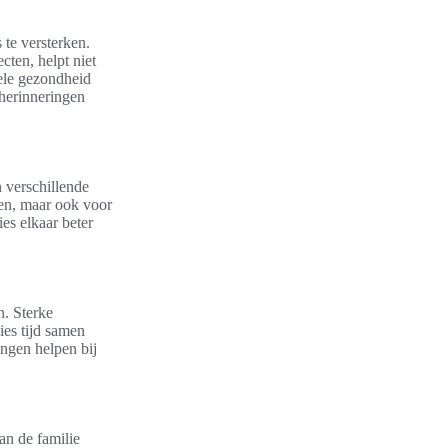
 te versterken.
cten, helpt niet
nele gezondheid
herinneringen
n verschillende
ren, maar ook voor
es elkaar beter
n. Sterke
ies tijd samen
ingen helpen bij
an de familie