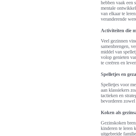
hebben vaak een sc
mentale ontwikkel
van elkaar te lere
veranderende were
Activiteiten die
Veel gezinnen vind
samenbrengen, ver
middel van spellet
volop genieten van
te creëren en lev
Spelletjes en gez
Spelletjes voor me
aan klassiekers zo
tactieken en strat
bevorderen zowel 
Koken als gezinsa
Gezinskoken brengt
kinderen te leren
uitgebreide famili