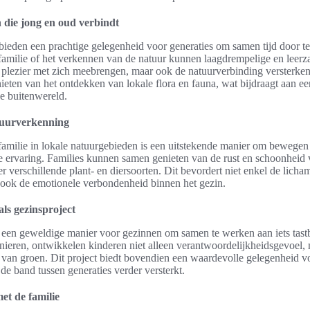
n die jong en oud verbindt
 bieden een prachtige gelegenheid voor generaties om samen tijd door t
amilie of het verkennen van de natuur kunnen laagdrempelige en leer
en plezier met zich meebrengen, maar ook de natuurverbinding versterke
eten van het ontdekken van lokale flora en fauna, wat bijdraagt aan e
e buitenwereld.
uurverkenning
amilie in lokale natuurgebieden is een uitstekende manier om bewegen
e ervaring. Families kunnen samen genieten van de rust en schoonheid 
er verschillende plant- en diersoorten. Dit bevordert niet enkel de licha
ook de emotionele verbondenheid binnen het gezin.
ls gezinsproject
n een geweldige manier voor gezinnen om samen te werken aan iets tas
uinieren, ontwikkelen kinderen niet alleen verantwoordelijkheidsgevoel,
 van groen. Dit project biedt bovendien een waardevolle gelegenheid 
e band tussen generaties verder versterkt.
met de familie