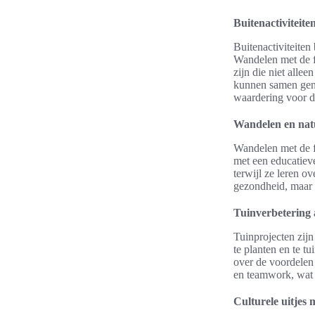
Buitenactiviteite
Buitenactiviteiten
Wandelen met de f
zijn die niet alle
kunnen samen geni
waardering voor d
Wandelen en nat
Wandelen met de f
met een educatiev
terwijl ze leren ov
gezondheid, maar 
Tuinverbetering a
Tuinprojecten zij
te planten en te t
over de voordelen
en teamwork, wat d
Culturele uitjes 