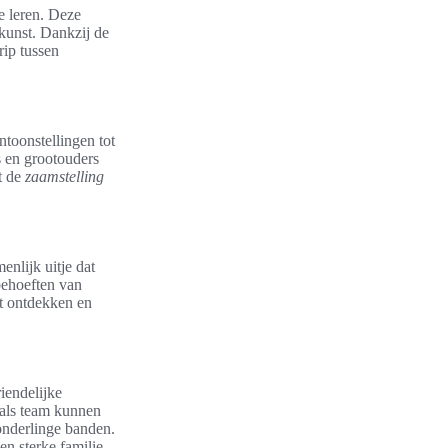
e leren. Deze
 kunst. Dankzij de
rip tussen
ntoonstellingen tot
s en grootouders
t de
zaamstelling
nlijk uitje dat
behoeften van
nt ontdekken en
riendelijke
 als team kunnen
onderlinge banden.
en sterke familie