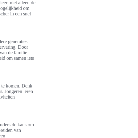
eert niet alleen de
mogelijkheid om
cher in een snel
dere generaties
 ervaring. Door
van de familie
heid om samen iets
ct te komen. Denk
s. Jongeren leren
viteiten
 ouders de kans om
ereiden van
een