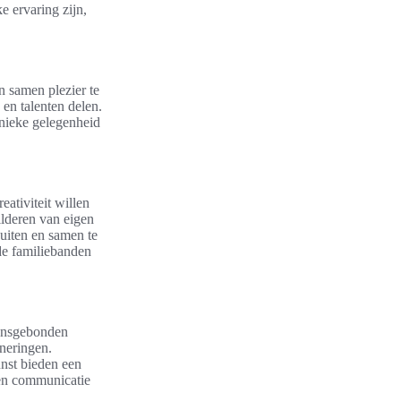
e ervaring zijn,
 samen plezier te
en talenten delen.
unieke gelegenheid
ativiteit willen
ilderen van eigen
uiten en samen te
 de familiebanden
oensgebonden
nneringen.
unst bieden een
ren communicatie