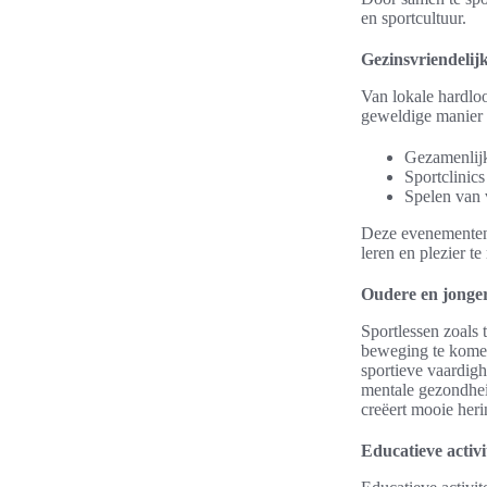
en sportcultuur.
Gezinsvriendelij
Van lokale hardloo
geweldige manier 
Gezamenlijk
Sportclinics
Spelen van 
Deze evenementen 
leren en plezier t
Oudere en jonger
Sportlessen zoals
beweging te komen
sportieve vaardigh
mentale gezondheid
creëert mooie heri
Educatieve activ