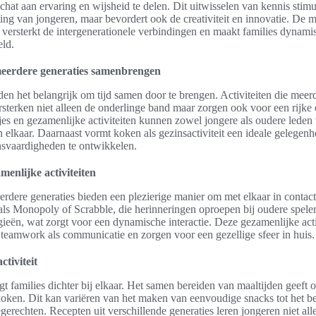
hat aan ervaring en wijsheid te delen. Dit uitwisselen van kennis stimul
ing van jongeren, maar bevordert ook de creativiteit en innovatie. De 
n versterkt de intergenerationele verbindingen en maakt families dynamis
ld.
 meerdere generaties samenbrengen
en het belangrijk om tijd samen door te brengen. Activiteiten die meer
sterken niet alleen de onderlinge band maar zorgen ook voor een rijke
jes en gezamenlijke activiteiten kunnen zowel jongere als oudere leden 
 elkaar. Daarnaast vormt koken als gezinsactiviteit een ideale gelegen
ensvaardigheden te ontwikkelen.
amenlijke activiteiten
erdere generaties bieden een plezierige manier om met elkaar in conta
als Monopoly of Scrabble, die herinneringen oproepen bij oudere speler
egieën, wat zorgt voor een dynamische interactie. Deze gezamenlijke acti
teamwork als communicatie en zorgen voor een gezellige sfeer in huis.
ctiviteit
 families dichter bij elkaar. Het samen bereiden van maaltijden geeft
 koken. Dit kan variëren van het maken van eenvoudige snacks tot het b
egerechten. Recepten uit verschillende generaties leren jongeren niet all