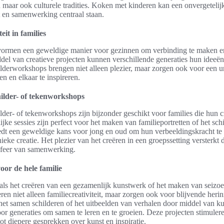
aar ook culturele tradities. Koken met kinderen kan een onvergetelijk
it en samenwerking centraal staan.
eit in families
 vormen een geweldige manier voor gezinnen om verbinding te maken en
el van creatieve projecten kunnen verschillende generaties hun ideeën 
lderworkshops brengen niet alleen plezier, maar zorgen ook voor een 
 en elkaar te inspireren.
ilder- of tekenworkshops
der- of tekenworkshops zijn bijzonder geschikt voor families die hun cre
jke sessies zijn perfect voor het maken van familieportretten of het sch
edt een geweldige kans voor jong en oud om hun verbeeldingskracht te 
eke creatie. Het plezier van het creëren in een groepssetting versterkt
 sfeer van samenwerking.
oor de hele familie
als het creëren van een gezamenlijk kunstwerk of het maken van seiz
ren niet alleen familiecreativiteit, maar zorgen ook voor blijvende heri
 het samen schilderen of het uitbeelden van verhalen door middel van k
or generaties om samen te leren en te groeien. Deze projecten stimule
ot diepere gesprekken over kunst en inspiratie.