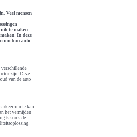
jn. Veel mensen
e
lossingen
ruik te maken
 maken. In deze
en om hun auto
 verschillende
actor zijn. Deze
houd van de auto
 parkeerruimte kan
an het vermijden
ng is soms de
iteitsoplossing.