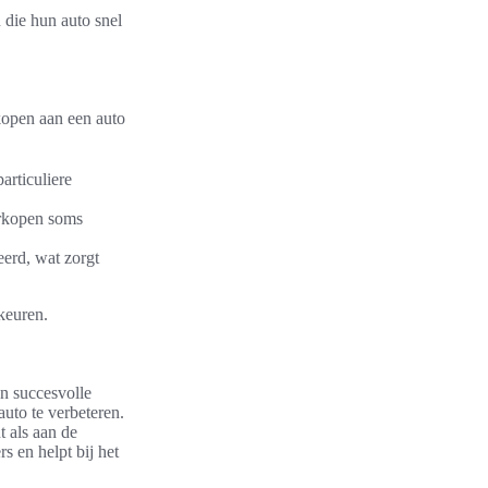
 die hun auto snel
rkopen aan een auto
articuliere
erkopen soms
eerd, wat zorgt
keuren.
en succesvolle
auto te verbeteren.
 als aan de
s en helpt bij het