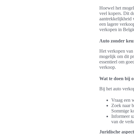
Hoewel het mogeli
veel kopers. Dit d
aantrekkelijkheid 
een lagere verkoo
verkopen in België
Auto zonder keu
Het verkopen van 
mogelijk om dit pr
essentieel om goed
verkoop.
Wat te doen bij 
Bij het auto verko
Vraag een w
Zoek naar b
Sommige kop
Informeer uz
van de verk
Juridische aspec