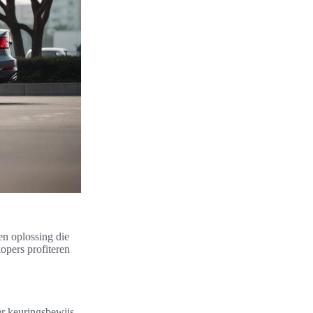
en oplossing die
opers profiteren
er keuringsbewijs,