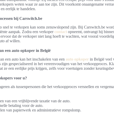
verkopers weten waar ze aan toe zijn. Dit voorkomt onaangename verras
en eerlijk te handelen.
ocessen bij Carswitch.be
o snel te verkopen kan soms zenuwslopend zijn. Bij Carswitch.be wordt 
iciënte aanpak. Zodra een verkoper
contact
opneemt, ontvangt hij binnen 
t ervoor dat de verkoper niet lang hoeft te wachten, wat vooral voordeli
uto af willen.
n een auto opkoper in België
van een auto kan het inschakelen van een
auto opkoper
in België veel 
s zijn gespecialiseerd in het vereenvoudigen van het verkoopproces. Kl
t ze een eerlijke prijs krijgen, zelfs voor voertuigen zonder keuringsbe
pkopers voor u?
geren als tussenpersonen die het verkoopproces versnellen en vergem
n van een vrijblijvende taxatie van de auto.
nelle betaling voor de auto.
len van papierwerk en administratieve rompslomp.