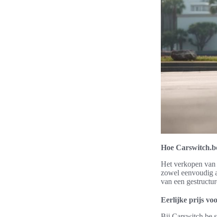
Hoe Carswitch.be
Het verkopen van 
zowel eenvoudig al
van een gestructur
Eerlijke prijs vo
Bij Carswitch.be s