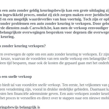
 een auto zonder geldig keuringsbewijs kan een grote uitdaging zi
en ingewikkeld proces, omdat zij zich zorgen maken over juridisch
d en een mogelijk waardeverlies van hun voertuig. Toch zijn er op
zonder problemen een auto zonder keuring te verkopen. Door geb
erde diensten zoals Carswitch.be, kan men de verkoop eenvoudiger
 belangrijkste overwegingen besproken voor degenen die overweg
 keuring.
 zonder keuring verkopen?
n overwegen de optie om een auto zonder keuring te verkopen. Er zijn
 keuze, waarvan de voordelen van een snelle verkoop een belangrijke f
lleen tijd besparen, maar ook de kosten die gepaard gaan met het onder
 een snelle verkoop
 biedt tal van
voordelen snelle verkoop
. Ten eerste, het vrijkomen van
een verademing zijn, vooral in drukke stedelijke gebieden. Daarnaast k
ten hen financiële ademruimte geven. Een auto verkopen zonder keuri
het proces te versnellen en direct over te stappen naar een nieuwe mobil
ngsbewijs belangrijk is