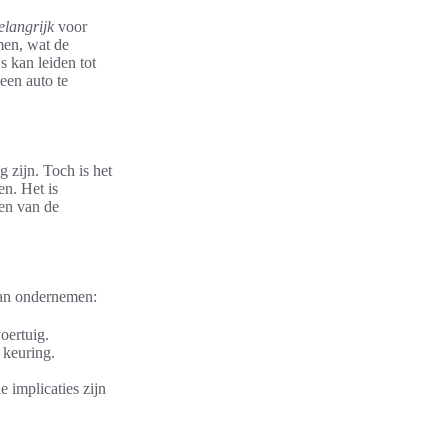
elangrijk
voor
men, wat de
s kan leiden tot
een auto te
 zijn. Toch is het
en. Het is
ten van de
 kan ondernemen:
oertuig.
 keuring.
 implicaties zijn