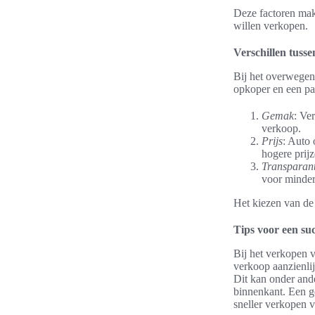
Deze factoren mak
willen verkopen.
Verschillen tusse
Bij het overwegen 
opkoper en een par
Gemak
: Ve
verkoop.
Prijs
: Auto 
hogere prij
Transparant
voor minder
Het kiezen van de
Tips voor een su
Bij het verkopen v
verkoop aanzienlij
Dit kan onder and
binnenkant. Een go
sneller verkopen v