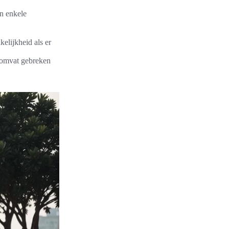
an enkele
elijkheid als er
t omvat gebreken