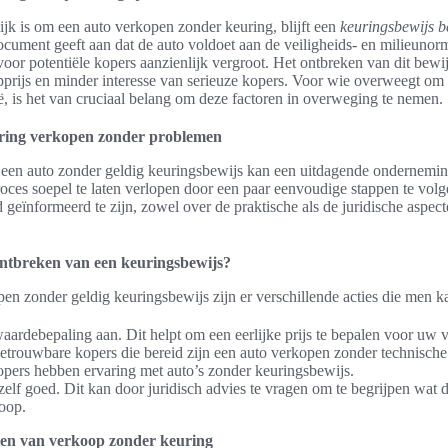
jk is om een auto verkopen zonder keuring, blijft een
keuringsbewijs b
ocument geeft aan dat de auto voldoet aan de veiligheids- en milieunor
voor potentiële kopers aanzienlijk vergroot. Het ontbreken van dit bewij
pprijs en minder interesse van serieuze kopers. Voor wie overweegt om 
, is het van cruciaal belang om deze factoren in overweging te nemen.
ring verkopen zonder problemen
een auto zonder geldig keuringsbewijs kan een uitdagende onderneming
oces soepel te laten verlopen door een paar eenvoudige stappen te volg
 geïnformeerd te zijn, zowel over de praktische als de juridische aspec
ontbreken van een keuringsbewijs?
pen zonder geldig keuringsbewijs zijn er verschillende acties die men
aardebepaling aan. Dit helpt om een eerlijke prijs te bepalen voor uw v
etrouwbare kopers die bereid zijn een auto verkopen zonder technische
ers hebben ervaring met auto’s zonder keuringsbewijs.
elf goed. Dit kan door juridisch advies te vragen om te begrijpen wat de
oop.
ten van verkoop zonder keuring