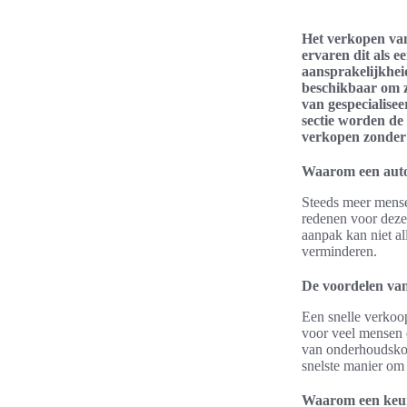
Het verkopen van
ervaren dit als e
aansprakelijkhei
beschikbaar om 
van gespecialise
sectie worden de
verkopen zonder
Waarom een auto
Steeds meer mense
redenen voor deze
aanpak kan niet a
verminderen.
De voordelen van
Een snelle verkoop
voor veel mensen 
van onderhoudskos
snelste manier om 
Waarom een keuri