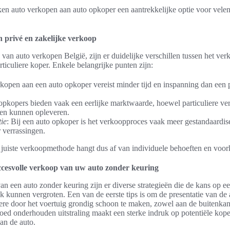
en auto verkopen aan auto opkoper een aantrekkelijke optie voor velen
n privé en zakelijke verkoop
van auto verkopen België, zijn er duidelijke verschillen tussen het ve
ticuliere koper. Enkele belangrijke punten zijn:
rkopen aan een auto opkoper vereist minder tijd en inspanning dan een p
opkopers bieden vaak een eerlijke marktwaarde, hoewel particuliere v
zen kunnen opleveren.
ie
: Bij een auto opkoper is het verkoopproces vaak meer gestandaardis
 verrassingen.
 juiste verkoopmethode hangt dus af van individuele behoeften en voor
ccesvolle verkoop van uw auto zonder keuring
an een auto zonder keuring zijn er diverse strategieën die de kans op e
k kunnen vergroten. Een van de eerste tips is om de presentatie van de 
ere door het voertuig grondig schoon te maken, zowel aan de buitenkant
ed onderhouden uitstraling maakt een sterke indruk op potentiële koper
an de auto.