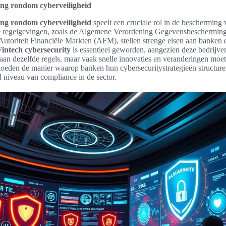
ing rondom cyberveiligheid
ing rondom cyberveiligheid
speelt een cruciale rol in de bescherming 
ke regelgevingen, zoals de Algemene Verordening Gegevensbeschermi
 Autoriteit Financiële Markten (AFM), stellen strenge eisen aan banken 
Fintech cybersecurity
is essentieel geworden, aangezien deze bedrijve
aan dezelfde regels, maar vaak snelle innovaties en veranderingen moe
loeden de manier waarop banken hun cybersecuritystrategieën structure
 niveau van compliance in de sector.