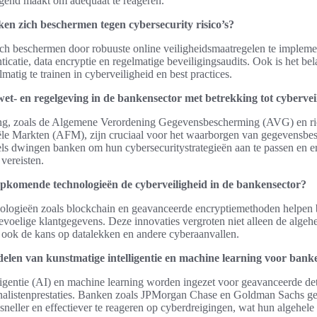
gend maakt om adequaat te reageren.
n zich beschermen tegen cybersecurity risico’s?
h beschermen door robuuste online veiligheidsmaatregelen te impleme
nticatie, data encryptie en regelmatige beveiligingsaudits. Ook is het be
atig te trainen in cyberveiligheid en best practices.
wet- en regelgeving in de bankensector met betrekking tot cybervei
ng, zoals de Algemene Verordening Gegevensbescherming (AVG) en ric
iële Markten (AFM), zijn cruciaal voor het waarborgen van gegevensbe
ls dwingen banken om hun cybersecuritystrategieën aan te passen en er
vereisten.
pkomende technologieën de cyberveiligheid in de bankensector?
ogieën zoals blockchain en geavanceerde encryptiemethoden helpen b
oelige klantgegevens. Deze innovaties vergroten niet alleen de algehel
ook de kans op datalekken en andere cyberaanvallen.
delen van kunstmatige intelligentie en machine learning voor bank
ligentie (AI) en machine learning worden ingezet voor geavanceerde det
nalistenprestaties. Banken zoals JPMorgan Chase en Goldman Sachs g
neller en effectiever te reageren op cyberdreigingen, wat hun algehele