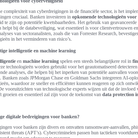
ologieën voor cyberveiligheid
complexiteit van cyberdreigingen in de financiële sector, is het impl
singen cruciaal. Banken investeren in
opkomende technologieën voor 
id te zijn op potentiële kwetsbaarheden. Het gebruik van geavanceerde
helpt bij de databeveiliging, wat essentieel is voor clientvertrouwen 
alyses van sectoranalisten, zoals die van Forrester Research, bevestigen 
ieën in het verminderen van risico’s.
ige intelligentie en machine learning
ligentie
en
machine learning
spelen een steeds belangrijkere rol in
fi
eze technologieën worden gebruikt voor het geautomatiseerd detecteren
nde analyses, die helpen bij het inperken van potentiële aanvallen voor
. Banken zoals JPMorgan Chase en Goldman Sachs integreren AI-oplo
gieën, waardoor ze sneller en efficiënter kunnen reageren op zich ontw
De vooruitzichten van technologische experts wijzen uit dat de invloed
ft groeien en essentieel zal zijn voor de toekomst van
data protection 
ige digitale bedreigingen voor banken?
igingen voor banken zijn divers en omvatten ransomware-aanvallen, phi
stent threats (APT’s). Cybercriminelen passen hun tactieken voortdure