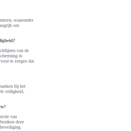
nteren, waaronder
langrijk om
ligheid?
htlijnen van de
scherming in
voor te zorgen dat
anken bij het
e veiligheid,
en?
ectie van
ebruiken deze
 beveiliging