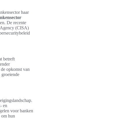
bankensector haar
ankensector
en. De recente
ty Agency (CISA)
ersecuritybeleid
t betreft
gender
r de opkomst van
n groeiende
reigingslandschap.
- en
egelen voor banken
en om hun