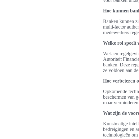
voor banken uitda
Hoe kunnen banke
Banken kunnen zic
multi-factor authe
medewerkers regelm
Welke rol speelt 
Wet- en regelgevi
Autoriteit Financ
banken. Deze rege
ze voldoen aan de 
Hoe verbeteren o
Opkomende technol
beschermen van gev
maar verminderen 
Wat zijn de voor
Kunstmatige intel
bedreigingen en a
technologieën om s