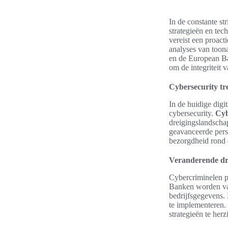
In de constante st
strategieën en tec
vereist een proac
analyses van toon
en de European Ba
om de integriteit 
Cybersecurity tre
In de huidige digi
cybersecurity.
Cyb
dreigingslandscha
geavanceerde persi
bezorgdheid rond
Veranderende dr
Cybercriminelen p
Banken worden vak
bedrijfsgegevens.
te implementeren.
strategieën te her