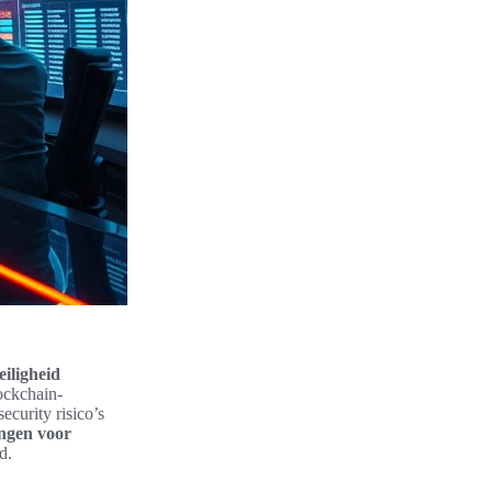
iligheid
ockchain-
curity risico’s
ingen voor
d.