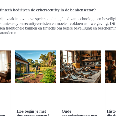
fintech bedrijven de cybersecurity in de bankensector?
zijn vaak innovatieve spelers op het gebied van technologie en beveili
t unieke cybersecurityvereisten en moeten voldoen aan wetgeving. Dit 
en traditionele banken en fintechs om betere beveiliging en beschermi
garanderen.
Hoe begin je met
Oude
Histo
ken
duurzaam wonen?
gereedschappen met
die d