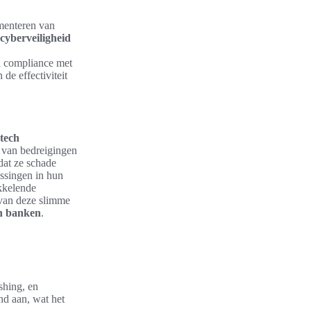
ementeren van
cyberveiligheid
en compliance met
de effectiviteit
ntech
 van bedreigingen
dat ze schade
ssingen in hun
ikkelende
 van deze slimme
in banken
.
shing, en
nd aan, wat het