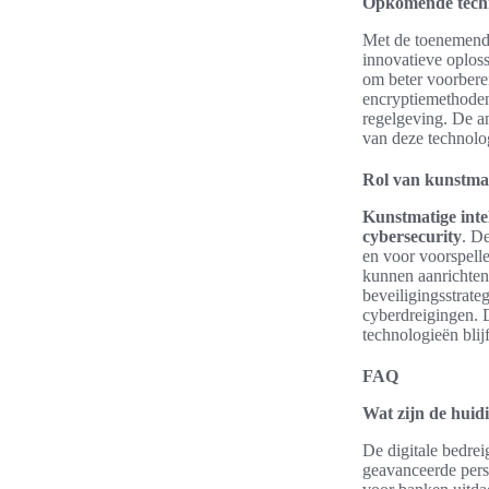
Opkomende techn
Met de toenemende 
innovatieve oplos
om beter voorbere
encryptiemethoden 
regelgeving. De an
van deze technolog
Rol van kunstmat
Kunstmatige intel
cybersecurity
. D
en voor voorspelle
kunnen aanrichten
beveiligingsstrate
cyberdreigingen. 
technologieën blij
FAQ
Wat zijn de huid
De digitale bedre
geavanceerde persi