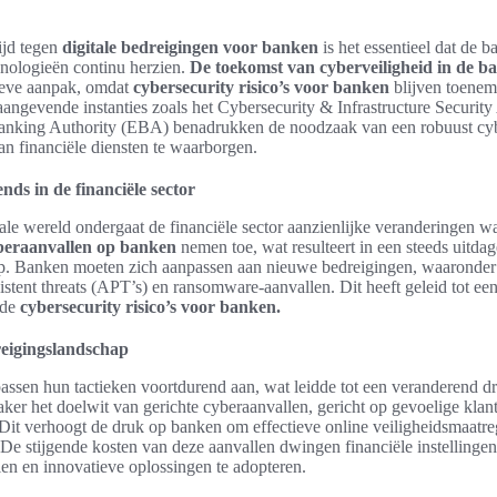
rijd tegen
digitale bedreigingen voor banken
is het essentieel dat de 
hnologieën continu herzien.
De toekomst van cyberveiligheid in de b
tieve aanpak, omdat
cybersecurity risico’s voor banken
blijven toenem
aangevende instanties zoals het Cybersecurity & Infrastructure Securi
nking Authority (EBA) benadrukken de noodzaak van een robuust cyb
van financiële diensten te waarborgen.
nds in de financiële sector
tale wereld ondergaat de financiële sector aanzienlijke veranderingen wa
eraanvallen op banken
nemen toe, wat resulteert in een steeds uitda
p. Banken moeten zich aanpassen aan nieuwe bedreigingen, waaronde
stent threats (APT’s) en ransomware-aanvallen. Dit heeft geleid tot ee
 de
cybersecurity risico’s voor banken.
eigingslandschap
assen hun tactieken voortdurend aan, wat leidde tot een veranderend d
er het doelwit van gerichte cyberaanvallen, gericht op gevoelige klant
 Dit verhoogt de druk op banken om effectieve online veiligheidsmaatr
 De stijgende kosten van deze aanvallen dwingen financiële instelling
zien en innovatieve oplossingen te adopteren.