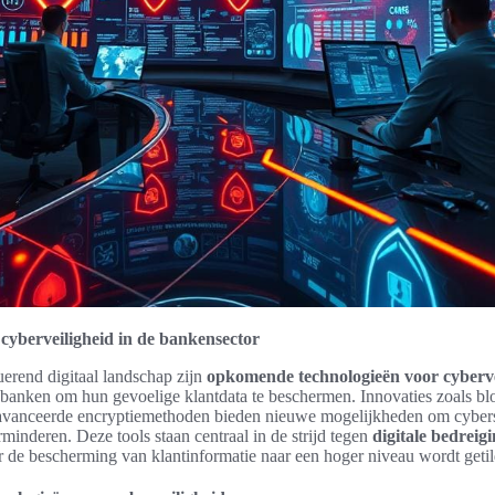
cyberveiligheid in de bankensector
uerend digitaal landschap zijn
opkomende technologieën voor cyberve
e banken om hun gevoelige klantdata te beschermen. Innovaties zoals bl
avanceerde encryptiemethoden bieden nieuwe mogelijkheden om cyberse
minderen. Deze tools staan centraal in de strijd tegen
digitale bedreig
 de bescherming van klantinformatie naar een hoger niveau wordt getil