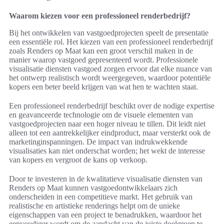
Waarom kiezen voor een professioneel renderbedrijf?
Bij het ontwikkelen van vastgoedprojecten speelt de presentatie
een essentiële rol. Het kiezen van een professioneel renderbedrijf
zoals Renders op Maat kan een groot verschil maken in de
manier waarop vastgoed gepresenteerd wordt. Professionele
visualisatie diensten vastgoed zorgen ervoor dat elke nuance van
het ontwerp realistisch wordt weergegeven, waardoor potentiële
kopers een beter beeld krijgen van wat hen te wachten staat.
Een professioneel renderbedrijf beschikt over de nodige expertise
en geavanceerde technologie om de visuele elementen van
vastgoedprojecten naar een hoger niveau te tillen. Dit leidt niet
alleen tot een aantrekkelijker eindproduct, maar versterkt ook de
marketinginspanningen. De impact van indrukwekkende
visualisaties kan niet onderschat worden; het wekt de interesse
van kopers en vergroot de kans op verkoop.
Door te investeren in de kwalitatieve visualisatie diensten van
Renders op Maat kunnen vastgoedontwikkelaars zich
onderscheiden in een competitieve markt. Het gebruik van
realistische en artistieke renderings helpt om de unieke
eigenschappen van een project te benadrukken, waardoor het
eenvoudiger wordt om de aandacht van de juiste doelgroep te