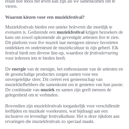
eraan hoe mooi het leven kan zijn als we samenkomen om te
vieren.
Waarom kiezen voor een muziekfestival?
Muziekfestivals bieden een unieke
belevenis
die moeilijk te
evenaren is. Gedurende een
muziekfestival
krijgen bezoekers de
kans om zowel opkomende als gevestigde artiesten live te zien.
Dit platform voor
live muziek
laat menigeen nieuwe favorieten
ontdekken en ondersteunt de muziekcultuur in zijn geheel. Elk
festival biedt een diverse line-up, waardoor de
festivalervaring
voor iedereen iets te bieden heeft.
De
energie
van de menigte, het enthousiasme van de artiesten en
de grootschalige producties zorgen samen voor een
onvergetelijke sfeer. Dit creëert een gemeenschap van
muziekliefhebbers die samenkomt om te genieten van hun passie.
De combinatie van
muziek
en samen zijn geeft mensen de
gelegenheid om te verbinden.
Bovendien zijn muziekfestivals toegankelijk voor verschillende
leeftijden en muzikale voorkeuren, wat bijdraagt aan een
inclusieve en levendige festivalkultuur. Het is deze rijkdom aan
ervaringen die muziekfestivals zo speciaal maakt.