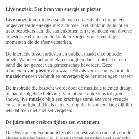
Live muziek: Een bron van energie en plezier
Live muziek
vormt de essentie van een festival en brengt een
ongeëvenaarde
energie
met zich mee. Het klinkt in de lucht en
trekt bezoekers aan, die samenkomen om te genieten van diverse
artiesten. Het ritme en de klanken zorgen voor levendige
momenten die de sfeer versterken.
De interactie tussen artiesten en publiek maakt elke optrede
uniek. Wanneer het publiek meezingt en danst, ontstaat er een
band die het gevoel van gemeenschap bevordert. Deze
momenten van
plezier
zijn waar festivals voor staan, waarbij de
muziek
mensen verbindt en onvergetelijke herinneringen creëert.
De inspiratie die bezocht wordt door de muzikale talenten draagt
bij aan de algehele beleving. Van intieme optredens tot grote
shows, live
muziek
blijft een krachtige stimulans voor vreugde
en saamhorigheid. Het is een ervaring die bezoekers lang bijblijft,
iets dat men niet snel zal vergeten.
De juiste sfeer creëren tijdens een evenement
De
sfeer
op een
evenement
zoals een festival is cruciaal voor de
algehele
festivalervaring
. Organisatoren besteden veel aandacht