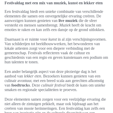
Festivaldag met een mix van muziek, kunst en lekker eten
Een festivaldag biedt een unieke combinatie van verschillende
elementen die samen een onvergetelijke ervaring creëren. De
aanwezigen kunnen genieten van
live muziek
die de sfeer
versterkt en mensen samenbrengt.
Muziek
heeft de kracht om
emoties te raken en kan zelfs een dansje op de grond uitlokken.
Daarnaast is er ruimte voor
kunst
in al zijn verschijningsvormen.
Van schilderijen tot beeldhouwwerken, het bewonderen van
lokale artiesten zorgt voor een diepere verbinding met de
gemeenschap. Festivals reflecteren vaak de cultuur en
geschiedenis van een regio en geven kunstenaars een podium om
hun talenten te tonen.
Een ander belangrijk aspect van deze plezierige dag is het
aanbod van
lekker eten
. Bezoekers kunnen genieten van een
culinair avontuur, met een breed scala aan gerechten afkomstig
van
foodtrucks
. Deze
culinair festival
biedt de kans om unieke
smaken en regionale specialiteiten te proeven.
Deze elementen samen zorgen voor een veelzijdige ervaring die
niet alleen de zintuigen prikkelt, maar ook bijdraagt aan het
creëren van mooie herinneringen. Een festivaldag kan zelfs een
bron van inspiratie zijn en de culturele diversiteit van een