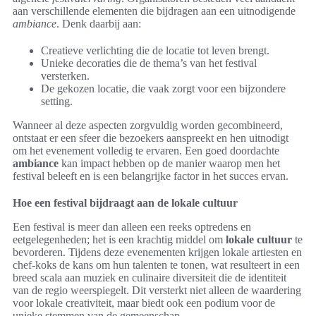
aan verschillende elementen die bijdragen aan een uitnodigende
ambiance
. Denk daarbij aan:
Creatieve verlichting die de locatie tot leven brengt.
Unieke decoraties die de thema’s van het festival
versterken.
De gekozen locatie, die vaak zorgt voor een bijzondere
setting.
Wanneer al deze aspecten zorgvuldig worden gecombineerd,
ontstaat er een sfeer die bezoekers aanspreekt en hen uitnodigt
om het evenement volledig te ervaren. Een goed doordachte
ambiance
kan impact hebben op de manier waarop men het
festival beleeft en is een belangrijke factor in het succes ervan.
Hoe een festival bijdraagt aan de lokale cultuur
Een festival is meer dan alleen een reeks optredens en
eetgelegenheden; het is een krachtig middel om
lokale cultuur
te
bevorderen. Tijdens deze evenementen krijgen lokale artiesten en
chef-koks de kans om hun talenten te tonen, wat resulteert in een
breed scala aan muziek en culinaire diversiteit die de identiteit
van de regio weerspiegelt. Dit versterkt niet alleen de waardering
voor lokale creativiteit, maar biedt ook een podium voor de
unieke stemmen van de gemeenschap.