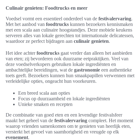
Culinair genieten: Foodtrucks en meer
Voedsel vormt een essentieel onderdeel van de
festivalervaring
.
Met het aanbod van
foodtrucks
kunnen bezoekers kennismaken
met een scala aan culinaire hoogstandjes. Deze mobiele keukens
serveren alles van lokale gerechten tot internationale delicatessen,
waardoor ze perfect bijdragen aan
culinair genieten
.
Het idee achter
foodtrucks
gaat verder dan alleen het aanbieden
van eten; zij bevorderen ook duurzame eetpraktijken. Veel van
deze voedselverkopers gebruiken lokale ingrediënten en
ambachtelijke bereidingen, wat de
gastronomie
een authentieke
toets geeft. Bezoekers kunnen hun smaakpapillen verwennen met
verleidelijke opties, ongeacht hun voorkeuren.
Een breed scala aan opties
Focus op duurzaamheid en lokale ingrediënten
Unieke smaken en recepten
De combinatie van goed eten en een levendige festivalsfeer
maakt het geheel van de
festivalervaring
compleet. Het moment
waarop vrienden samenkomen om te genieten van heerlijk eten,
versterkt het gevoel van saamhorigheid en vreugde op elk
evenement
.