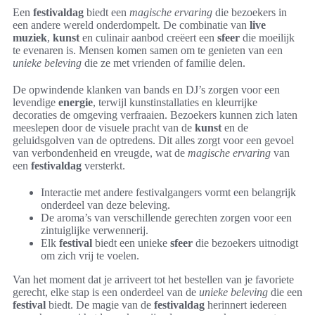
Een
festivaldag
biedt een
magische ervaring
die bezoekers in
een andere wereld onderdompelt. De combinatie van
live
muziek
,
kunst
en culinair aanbod creëert een
sfeer
die moeilijk
te evenaren is. Mensen komen samen om te genieten van een
unieke beleving
die ze met vrienden of familie delen.
De opwindende klanken van bands en DJ’s zorgen voor een
levendige
energie
, terwijl kunstinstallaties en kleurrijke
decoraties de omgeving verfraaien. Bezoekers kunnen zich laten
meeslepen door de visuele pracht van de
kunst
en de
geluidsgolven van de optredens. Dit alles zorgt voor een gevoel
van verbondenheid en vreugde, wat de
magische ervaring
van
een
festivaldag
versterkt.
Interactie met andere festivalgangers vormt een belangrijk
onderdeel van deze beleving.
De aroma’s van verschillende gerechten zorgen voor een
zintuiglijke verwennerij.
Elk
festival
biedt een unieke
sfeer
die bezoekers uitnodigt
om zich vrij te voelen.
Van het moment dat je arriveert tot het bestellen van je favoriete
gerecht, elke stap is een onderdeel van de
unieke beleving
die een
festival
biedt. De magie van de
festivaldag
herinnert iedereen