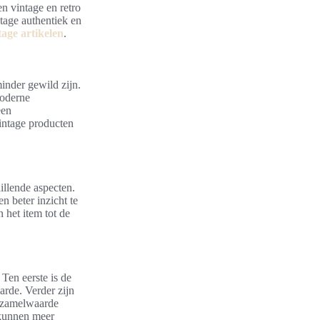
n vintage en retro
ntage authentiek en
tage artikelen
.
inder gewild zijn.
moderne
een
intage producten
illende aspecten.
n beter inzicht te
 het item tot de
Ten eerste is de
arde. Verder zijn
rzamelwaarde
 kunnen meer