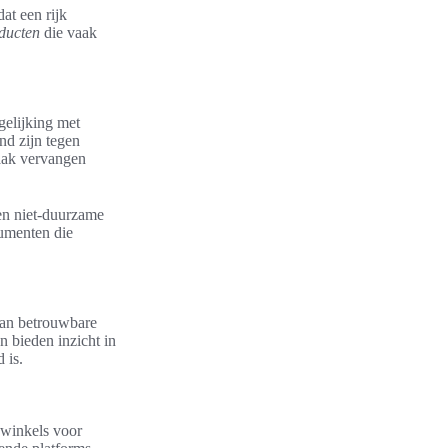
at een rijk
ducten
die vaak
rgelijking met
nd zijn tegen
vaak vervangen
 en niet-duurzame
sumenten die
van betrouwbare
n bieden inzicht in
 is.
kwinkels voor