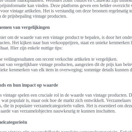
re online marktplaatsen. Websites zoals 1stdibs en Catawiki zijn uitste
rijsinformatie kan vinden. Deze platforms geven een helder overzicht 
 voor vintage artikelen. Het is verstandig om deze bronnen regelmatig 
n de prijsbepaling vintage producten.
nemen van vergelijkingen
nier om de waarde van een vintage product te bepalen, is door het ond
ucten. Het kijken naar hun verkoopprijzen, staat en unieke kenmerken le
aat. Hier zijn enkele nuttige tips:
e veilingresultaten om recent verkochte artikelen te vergelijken.
aat van vergelijkbare vintage producten, aangezien dit de prijs kan beï
eke kenmerken van elk item in overweging; sommige details kunnen 
nds en hun impact op waarde
 vintage spelen een cruciale rol in de waarde van vintage producten. D
n wat populair is, maar ook hoe de markt zich ontwikkelt. Verzamelaars 
s, die in populaire verzamelcategorieën vallen. Het is essentieel om deze
aarde van verzamelobjecten nauwkeurig te kunnen inschatten.
elcategorieën