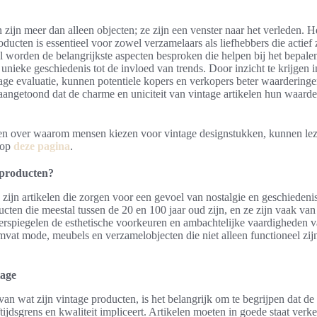
zijn meer dan alleen objecten; ze zijn een venster naar het verleden. H
ducten is essentieel voor zowel verzamelaars als liefhebbers die actief z
kel worden de belangrijkste aspecten besproken die helpen bij het bepal
unieke geschiedenis tot de invloed van trends. Door inzicht te krijgen i
age evaluatie, kunnen potentiele kopers en verkopers beter waardering
aangetoond dat de charme en uniciteit van vintage artikelen hun waarde
en over waarom mensen kiezen voor vintage designstukken, kunnen lez
 op
deze pagina
.
 producten?
zijn artikelen die zorgen voor een gevoel van nostalgie en geschiedeni
ucten die meestal tussen de 20 en 100 jaar oud zijn, en ze zijn vaak van
erspiegelen de esthetische voorkeuren en ambachtelijke vaardigheden v
vat mode, meubels en verzamelobjecten die niet alleen functioneel zij
tage
van wat zijn vintage producten, is het belangrijk om te begrijpen dat de
ftijdsgrens en kwaliteit impliceert. Artikelen moeten in goede staat verk