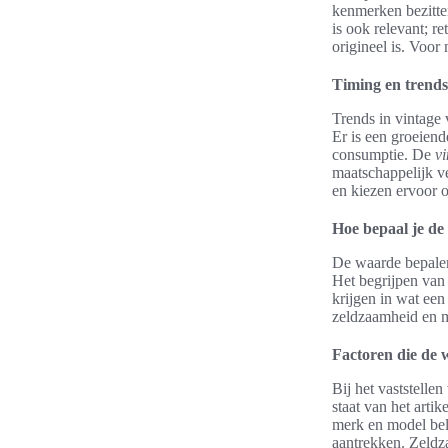
kenmerken bezitte
is ook relevant; re
origineel is. Voor
Timing en trends
Trends in vintage
Er is een groeien
consumptie. De
vi
maatschappelijk v
en kiezen ervoor o
Hoe bepaal je de
De waarde bepalen 
Het begrijpen van 
krijgen in wat een
zeldzaamheid en m
Factoren die de 
Bij het vaststelle
staat van het arti
merk en model be
aantrekken. Zeldza