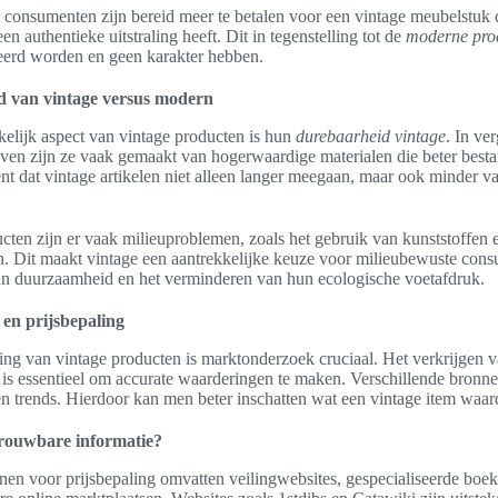
 consumenten zijn bereid meer te betalen voor een vintage meubelstuk d
een authentieke uitstraling heeft. Dit in tegenstelling tot de
moderne pro
erd worden en geen karakter hebben.
 van vintage versus modern
kelijk aspect van vintage producten is hun
durebaarheid vintage
. In ve
ven zijn ze vaak gemaakt van hogerwaardige materialen die beter besta
kent dat vintage artikelen niet alleen langer meegaan, maar ook minder 
.
cten zijn er vaak milieuproblemen, zoals het gebruik van kunststoffen
. Dit maakt vintage een aantrekkelijke keuze voor milieubewuste con
n duurzaamheid en het verminderen van hun ecologische voetafdruk.
en prijsbepaling
ling van vintage producten is marktonderzoek cruciaal. Het verkrijgen 
 is essentieel om accurate waarderingen te maken. Verschillende bronne
n trends. Hierdoor kan men beter inschatten wat een vintage item waard
trouwbare informatie?
en voor prijsbepaling omvatten veilingwebsites, gespecialiseerde boe