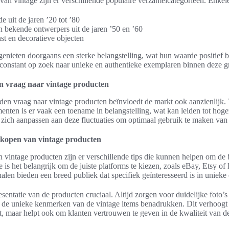
an vintage zijn er verschillende populaire verzamelcategorieën. Enkele
 uit de jaren ’20 tot ’80
 bekende ontwerpers uit de jaren ’50 en ’60
st en decoratieve objecten
enieten doorgaans een sterke belangstelling, wat hun waarde positief b
 constant op zoek naar unieke en authentieke exemplaren binnen deze g
n vraag naar vintage producten
en vraag naar vintage producten beïnvloedt de markt ook aanzienlijk. 
enten is er vaak een toename in belangstelling, wat kan leiden tot hoger
zich aanpassen aan deze fluctuaties om optimaal gebruik te maken van 
rkopen van vintage producten
 vintage producten zijn er verschillende tips die kunnen helpen om de b
e is het belangrijk om de juiste platforms te kiezen, zoals eBay, Etsy of 
len bieden een breed publiek dat specifiek geïnteresseerd is in unieke e
esentatie van de producten cruciaal. Altijd zorgen voor duidelijke foto’s
e de unieke kenmerken van de vintage items benadrukken. Dit verhoogt n
t, maar helpt ook om klanten vertrouwen te geven in de kwaliteit van 