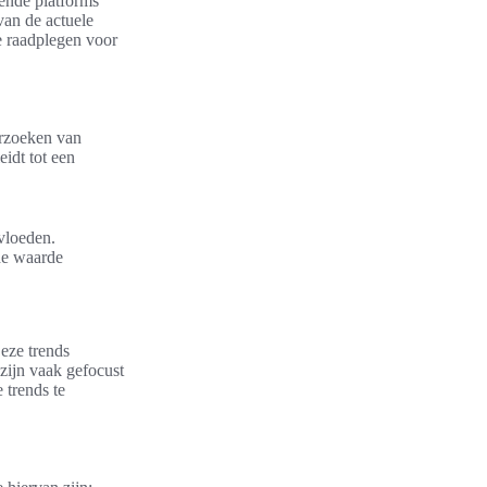
kende platforms
van de actuele
te raadplegen voor
erzoeken van
idt tot een
nvloeden.
de waarde
eze trends
zijn vaak gefocust
 trends te