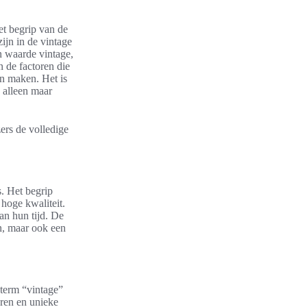
et begrip van de
ijn in de vintage
en waarde vintage,
n de factoren die
en maken. Het is
 alleen maar
ers de volledige
s. Het begrip
 hoge kwaliteit.
an hun tijd. De
n, maar ook een
 term “vintage”
eren en unieke