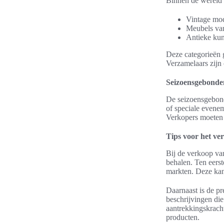
Binnen de wereld v
Vintage mode
Meubels van
Antieke kun
Deze categorieën g
Verzamelaars zijn
Seizoensgebonde
De seizoensgebond
of speciale evenem
Verkopers moeten 
Tips voor het ve
Bij de verkoop van
behalen. Ten eerst
markten. Deze kana
Daarnaast is de pr
beschrijvingen di
aantrekkingskrach
producten.