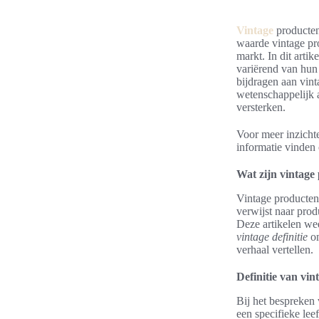
Vintage
producten 
waarde vintage pro
markt. In dit arti
variërend van hun 
bijdragen aan vint
wetenschappelijk 
versterken.
Voor meer inzicht
informatie vinden
Wat zijn vintage
Vintage producten 
verwijst naar prod
Deze artikelen we
vintage definitie
om
verhaal vertellen.
Definitie van vin
Bij het bespreken 
een specifieke lee