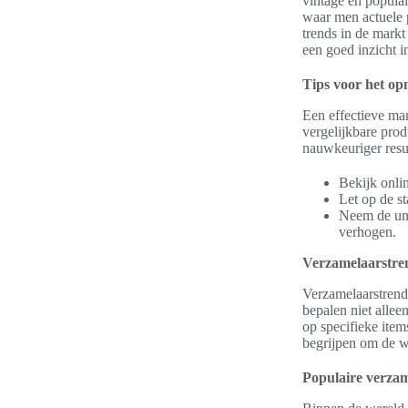
vintage en populai
waar men actuele p
trends in de markt
een goed inzicht i
Tips voor het op
Een effectieve ma
vergelijkbare prod
nauwkeuriger result
Bekijk onlin
Let op de st
Neem de uni
verhogen.
Verzamelaarstre
Verzamelaarstrends
bepalen niet allee
op specifieke item
begrijpen om de w
Populaire verzam