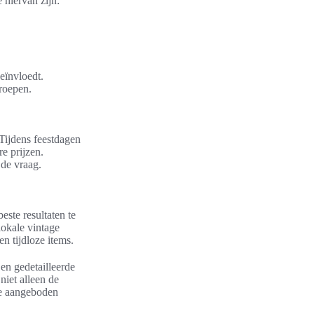
 hiervan zijn:
eïnvloedt.
roepen.
Tijdens feestdagen
e prijzen.
de vraag.
este resultaten te
lokale vintage
n tijdloze items.
 en gedetailleerde
iet alleen de
de aangeboden