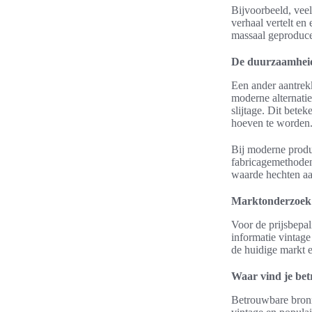
Bijvoorbeeld, veel
verhaal vertelt en 
massaal geproduce
De duurzaamheid
Een ander aantrek
moderne alternatie
slijtage. Dit bete
hoeven te worden
Bij moderne produ
fabricagemethoden
waarde hechten aa
Marktonderzoek 
Voor de prijsbepa
informatie vintage
de huidige markt e
Waar vind je be
Betrouwbare bronn