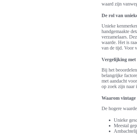
waard zijn vanweg
De rol van unie
Unieke kenmerken 
handgemaakte deta
verzamelaars. Dez
waarde. Het is ra
van de tijd. Voor 
Vergelijking me
Bij het beoordele
belangrijke facto
met aandacht voor
op zoek zijn naar i
Waarom vintage 
De hogere waarder
Unieke gesc
Meestal gep
Ambachtelij