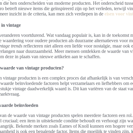
n die hen onderscheiden van moderne producten. Het onderscheid tusse
tro betreft nieuwe items die geïnspireerd zijn op het verleden, terwijl vi
 meer inzicht in de criteria, kan men zich verdiepen in de
eisen voor vin
 in vintage
 veranderen voortdurend. Wat vandaag populair is, kan in de toekomst m
de waardering voor oudere producten als duurzame alternatieven voor 
ntage trends
reflecteren niet alleen een liefde voor nostalgie, maar ook 
erlangen naar duurzaamheid. Meer mensen ontdekken de waarde van v
m deze in plaats van nieuwe artikelen aan te schaffen.
 waarde van vintage producten?
vintage producten is een complex proces dat afhankelijk is van versch
waarde beïnvloedende factoren helpt verzamelaars en liefhebbers om ee
 stukje vintage daadwerkelijk waard is. Dit kan variëren van de staat van
arktvraag.
waarde beïnvloeden
n van de waarde van vintage producten spelen meerdere factoren een rol. 
kel cruciaal; een item in uitstekende conditie behoudt en verhoogt zijn wa
langrijk. Bekende merken zoals Eames of Knoll kunnen een hogere ve
amheid is ook een bepalende factor. Items die moeilijk te vinden zijn,