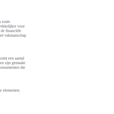
 zoals
ekkelijker voor
de financiële
 het vakmanschap
komt een aantal
 en zijn gemaakt
 consumenten die
e elementen: