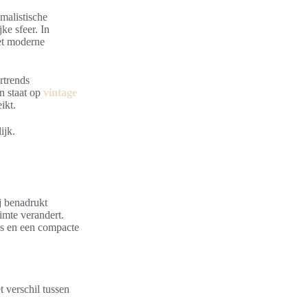
malistische
ke sfeer. In
het moderne
urtrends
n staat op
vintage
ikt.
ijk.
ij benadrukt
uimte verandert.
ps en een compacte
 verschil tussen