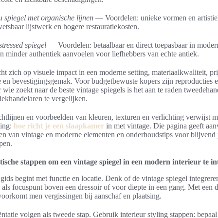
 spiegel met organische lijnen
— Voordelen: unieke vormen en artistiek
etsbaar lijstwerk en hogere restauratiekosten.
tressed spiegel
— Voordelen: betaalbaar en direct toepasbaar in moder
n minder authentiek aanvoelen voor liefhebbers van echte antiek.
ht zich op visuele impact in een moderne setting, materiaalkwaliteit, pri
e en bevestigingsgemak. Voor budgetbewuste kopers zijn reproducties en
 wie zoekt naar de beste vintage spiegels is het aan te raden tweedeha
tiekhandelaren te vergelijken.
chtlijnen en voorbeelden van kleuren, texturen en verlichting verwijst 
ding:
hoe richt je een slaapkamer
in met vintage. Die pagina geeft aanv
en van vintage en moderne elementen en onderhoudstips voor blijvend p
pen.
tische stappen om een vintage spiegel in een modern interieur te i
 gids begint met functie en locatie. Denk of de vintage spiegel integrer
n, als focuspunt boven een dressoir of voor diepte in een gang. Met een d
oorkomt men vergissingen bij aanschaf en plaatsing.
ntatie volgen als tweede stap. Gebruik interieur styling stappen: bepaa