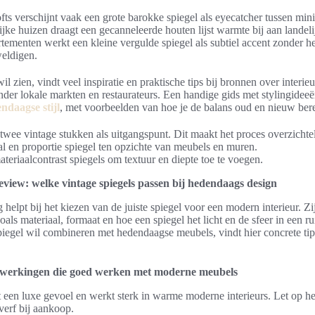
ts verschijnt vaak een grote barokke spiegel als eyecatcher tussen mini
ijke huizen draagt een gecanneleerde houten lijst warmte bij aan landelij
tementen werkt een kleine vergulde spiegel als subtiel accent zonder 
weldigen.
l zien, vindt veel inspiratie en praktische tips bij bronnen over interie
der lokale markten en restaurateurs. Een handige gids met stylingideeë
ndaagse stijl
, met voorbeelden van hoe je de balans oud en nieuw bere
twee vintage stukken als uitgangspunt. Dit maakt het proces overzichtel
al en proportie spiegel ten opzichte van meubels en muren.
teriaalcontrast spiegels om textuur en diepte toe te voegen.
eview: welke vintage spiegels passen bij hedendaags design
g helpt bij het kiezen van de juiste spiegel voor een modern interieur. Z
oals materiaal, formaat en hoe een spiegel het licht en de sfeer in een r
piegel wil combineren met hedendaagse meubels, vindt hier concrete ti
afwerkingen die goed werken met moderne meubels
 een luxe gevoel en werkt sterk in warme moderne interieurs. Let op het
erf bij aankoop.