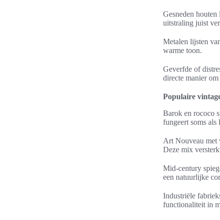
Gesneden houten li
uitstraling juist ve
Metalen lijsten va
warme toon.
Geverfde of distr
directe manier om 
Populaire vintag
Barok en rococo sp
fungeert soms als 
Art Nouveau met v
Deze mix versterk
Mid-century spieg
een natuurlijke co
Industriële fabrie
functionaliteit in 