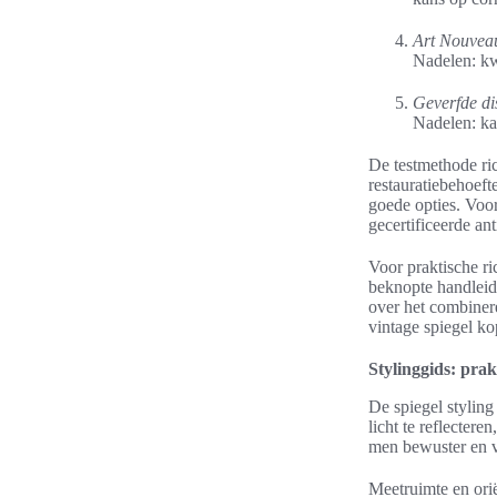
Art Nouveau
Nadelen: kw
Geverfde dis
Nadelen: ka
De testmethode ric
restauratiebehoeft
goede opties. Voor
gecertificeerde an
Voor praktische ri
beknopte handlei
over het combiner
vintage spiegel ko
Stylinggids: prak
De spiegel styling
licht te reflectere
men bewuster en v
Meetruimte en orië