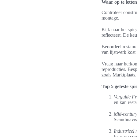
Waar op te letten
Controleer constru
montage.
Kijk naar het spie
reflecteert. De keu
Beoordeel restaura
van lijstwerk kost 
Vraag naar herkom
reproducties. Besp
zoals Marktplaats,
Top 5 geteste spi
Vergulde Fr
en kan resta
Mid-century
Scandinavis
Industrieel 
kans op cor