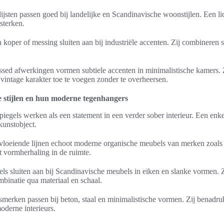
jsten passen goed bij landelijke en Scandinavische woonstijlen. Een li
rsterken.
n koper of messing sluiten aan bij industriële accenten. Zij combineren 
essed afwerkingen vormen subtiele accenten in minimalistische kamers. 
vintage karakter toe te voegen zonder te overheersen.
e stijlen en hun moderne tegenhangers
iegels werken als een statement in een verder sober interieur. Een enke
kunstobject.
loeiende lijnen echoot moderne organische meubels van merken zoal
t vormherhaling in de ruimte.
els sluiten aan bij Scandinavische meubels in eiken en slanke vormen.
mbinatie qua materiaal en schaal.
ksmerken passen bij beton, staal en minimalistische vormen. Zij benadru
moderne interieurs.