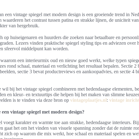
n een vintage spiegel met modern design is een groeiende trend in Ne
aarderen het contrast tussen patina en strakke lijnen, de uniciteit va
kter van hergebruik.
ich op huiseigenaren en huurders die zoeken naar betaalbare en persoon
pgraden. Lezers vinden praktische spiegel styling tips en adviezen over
een sfeervol middelpunt kan worden.
it waarom een interieurmix oud en nieuw goed werkt, welke typen spiege
es rond schaal, materiaal en verlichting het resultaat bepalen. Sectie 2
eelden, sectie 3 bevat productreviews en aankoopadvies, en sectie 4 bi
e wil bij het vintage spiegel combineren met hedendaagse elementen, be
en en kleur- en textuurtips die helpen bij het maken van slimme keuze
eelden is te vinden via deze bron op
vintageplaatjes.nl
:
vintage inrich
 een vintage spiegel met modern design?
l voegt karakter en warmte toe aan strakke, hedendaagse interieurs. Bij
 gaat het om het vinden van visuele spanning zonder dat de ruimte ro
cht zich op waarom die mix werkt, hoe schaal en materiaal spelen en we