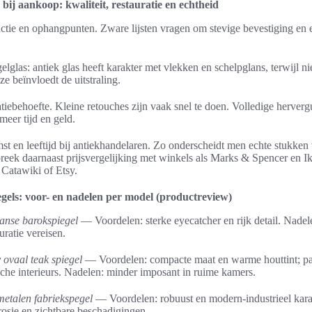
 bij aankoop: kwaliteit, restauratie en echtheid
ctie en ophangpunten. Zware lijsten vragen om stevige bevestiging en e
gelglas: antiek glas heeft karakter met vlekken en schelpglans, terwijl n
ze beïnvloedt de uitstraling.
tiebehoefte. Kleine retouches zijn vaak snel te doen. Volledige hervergu
meer tijd en geld.
st en leeftijd bij antiekhandelaren. Zo onderscheidt men echte stukke
reek daarnaast prijsvergelijking met winkels als Marks & Spencer en I
 Catawiki of Etsy.
egels: voor- en nadelen per model (productreview)
anse barokspiegel
— Voordelen: sterke eyecatcher en rijk detail. Nadele
uratie vereisen.
 ovaal teak spiegel
— Voordelen: compacte maat en warme houttint; pas
che interieurs. Nadelen: minder imposant in ruime kamers.
metalen fabriekspegel
— Voordelen: robuust en modern-industrieel kara
rosie en zichtbare beschadigingen.