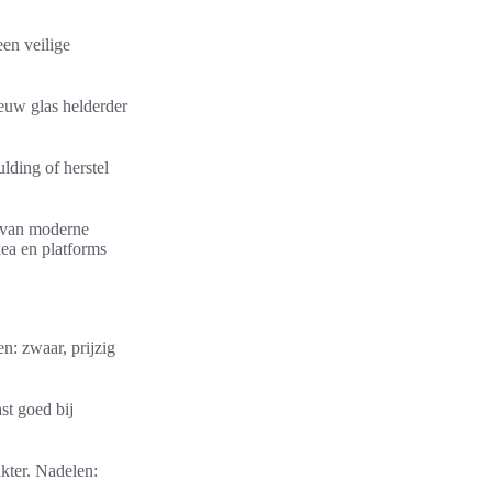
en veilige
ieuw glas helderder
lding of herstel
n van moderne
kea en platforms
n: zwaar, prijzig
t goed bij
kter. Nadelen: