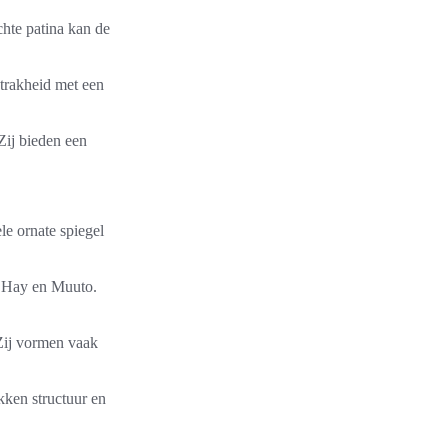
chte patina kan de
strakheid met een
Zij bieden een
le ornate spiegel
s Hay en Muuto.
 Zij vormen vaak
kken structuur en