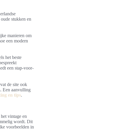
derlandse
n oude stukken en
lijke manieren om
 hoe een modern
ls het beste
 bespreekt
edt een stap-voor-
vat de site ook
s. Een aanvulling
ting en tips
.
 het vintage en
mmelig wordt. Dit
lke voorbeelden in