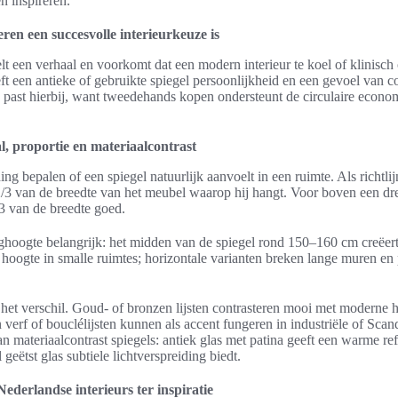
n inspireren.
n een succesvolle interieurkeuze is
lt een verhaal en voorkomt dat een modern interieur te koel of klinisch 
t een antieke of gebruikte spiegel persoonlijkheid en een gevoel van con
ast hierbij, want tweedehands kopen ondersteunt de circulaire econom
l, proportie en materiaalcontrast
ng bepalen of een spiegel natuurlijk aanvoelt in een ruimte. Als richtlij
/3 van de breedte van het meubel waarop hij hangt. Voor boven een dre
3 van de breedte goed.
oghoogte belangrijk: het midden van de spiegel rond 150–160 cm creëert
 hoogte in smalle ruimtes; horizontale varianten breken lange muren en
het verschil. Goud- of bronzen lijsten contrasteren mooi met moderne 
 verf of bouclélijsten kunnen als accent fungeren in industriële of Sca
an materiaalcontrast spiegels: antiek glas met patina geeft een warme ref
l geëtst glas subtiele lichtverspreiding biedt.
ederlandse interieurs ter inspiratie