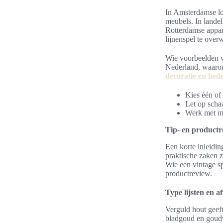
In Amsterdamse lof
meubels. In landel
Rotterdamse appar
lijnenspel te over
Wie voorbeelden wi
Nederland, waaron
decoratie en hede
Kies één of 
Let op scha
Werk met ma
Tip- en productr
Een korte inleidin
praktische zaken z
Wie een vintage s
productreview.
Type lijsten en 
Verguld hout geeft
bladgoud en goudv