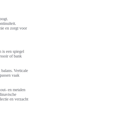
oogt.
tinuïteit.
ie en zorgt voor
n is een spiegel
ssoir of bank
 balans. Verticale
 passen vaak
hout- en metalen
ndinavische
lectie en verzacht