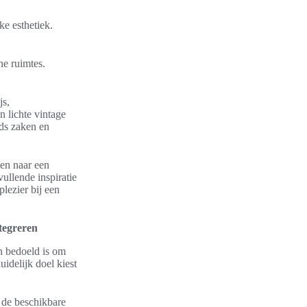
e esthetiek.
ne ruimtes.
js,
 lichte vintage
nds zaken en
men naar een
ullende inspiratie
lezier bij een
ntegreren
en bedoeld is om
uidelijk doel kiest
l de beschikbare