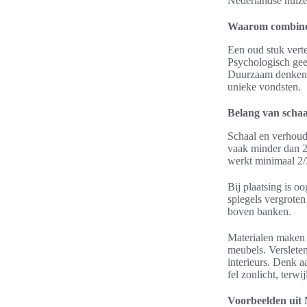
Nederlandse huize
Waarom combinere
Een oud stuk verte
Psychologisch geef
Duurzaam denken p
unieke vondsten.
Belang van schaa
Schaal en verhoudi
vaak minder dan 2
werkt minimaal 2/
Bij plaatsing is o
spiegels vergroten
boven banken.
Materialen maken 
meubels. Versleten
interieurs. Denk a
fel zonlicht, terwij
Voorbeelden uit N