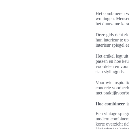
Het combineren va
woningen. Mensen w
het duurzame kara
Deze gids richt z
hun interieur te u
interieur spiegel 
Het artikel legt u
passen en hoe keuz
voordelen en voorb
stap stylinggids.
Voor wie inspirati
concrete voorbeeld
met praktijkvoorb
Hoe combineer je
Een vintage spiege
modern combineren
korte overzicht ri