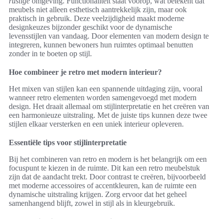
rustige
omgeving. Functionaliteit staat voorop, wat betekent dat
meubels niet alleen esthetisch aantrekkelijk zijn, maar ook
praktisch in gebruik. Deze veelzijdigheid maakt moderne
designkeuzes bijzonder geschikt voor de dynamische
levensstijlen van vandaag. Door elementen van modern design te
integreren, kunnen bewoners hun ruimtes optimaal benutten
zonder in te boeten op stijl.
Hoe combineer je retro met modern interieur?
Het mixen van stijlen kan een spannende uitdaging zijn, vooral
wanneer retro elementen worden samengevoegd met modern
design. Het draait allemaal om stijlinterpretatie en het creëren van
een harmonieuze uitstraling. Met de juiste tips kunnen deze twee
stijlen elkaar versterken en een uniek interieur opleveren.
Essentiële tips voor stijlinterpretatie
Bij het combineren van retro en modern is het belangrijk om een
focuspunt te kiezen in de ruimte. Dit kan een retro meubelstuk
zijn dat de aandacht trekt. Door contrast te creëren, bijvoorbeeld
met moderne accessoires of accentkleuren, kan de ruimte een
dynamische uitstraling krijgen. Zorg ervoor dat het geheel
samenhangend blijft, zowel in stijl als in kleurgebruik.