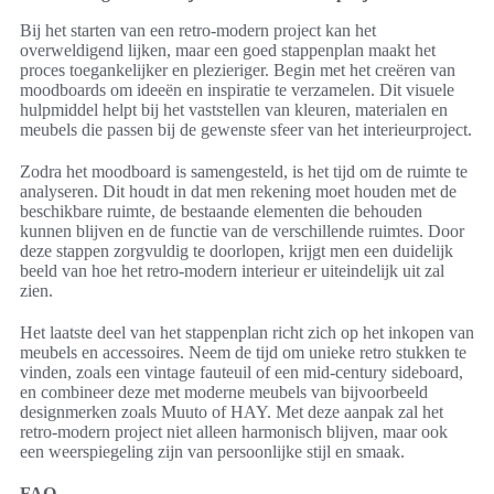
Bij het starten van een retro-modern project kan het
overweldigend lijken, maar een goed stappenplan maakt het
proces toegankelijker en plezieriger. Begin met het creëren van
moodboards om ideeën en inspiratie te verzamelen. Dit visuele
hulpmiddel helpt bij het vaststellen van kleuren, materialen en
meubels die passen bij de gewenste sfeer van het interieurproject.
Zodra het moodboard is samengesteld, is het tijd om de ruimte te
analyseren. Dit houdt in dat men rekening moet houden met de
beschikbare ruimte, de bestaande elementen die behouden
kunnen blijven en de functie van de verschillende ruimtes. Door
deze stappen zorgvuldig te doorlopen, krijgt men een duidelijk
beeld van hoe het retro-modern interieur er uiteindelijk uit zal
zien.
Het laatste deel van het stappenplan richt zich op het inkopen van
meubels en accessoires. Neem de tijd om unieke retro stukken te
vinden, zoals een vintage fauteuil of een mid-century sideboard,
en combineer deze met moderne meubels van bijvoorbeeld
designmerken zoals Muuto of HAY. Met deze aanpak zal het
retro-modern project niet alleen harmonisch blijven, maar ook
een weerspiegeling zijn van persoonlijke stijl en smaak.
FAQ