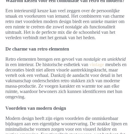
Waarom kiezen voor een combinatie van retro en modern?
Een interieurstijl keuze kan veel zeggen over de persoonlijke
smaak en voorkeuren van iemand. Het combineren van charme
retro met voordelen modern design biedt een unieke manier om
een ruimte te creëren die zowel nostalgie als functionaliteit
uitstraalt. Het is de perfecte mix die de schoonheid van het
verleden verbindt met het gemak van het heden.
De charme van retro elementen
Retro elementen brengen een gevoel van
nostalgie
en
uniekheid
in een interieur. De historische esthetiek van
vintage
meubels en
decoraties biedt niet alleen visuele aantrekkingskracht, maar
vertelt ook een verhaal. Dankzij de aandacht voor detail in het
vakmanschap onderscheiden retro stukken zich van moderne
massa-productie. Ze voegen karakter en warmte toe aan elke
ruimte, waardoor bewoners zich kunnen identificeren met hun
omgeving.
Voordelen van modern design
Modern design heeft zijn eigen voordelen die onmiskenbaar
bijdragen aan een eigentijdse woonervaring. De strakke lijnen en
minimalistische vormen zorgen voor een visueel
heldere
en