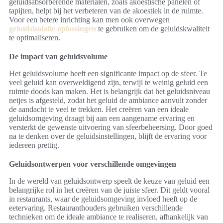
geluidsabsorberende materialen, zoals akoestische panelen of
tapijten, helpt bij het verbeteren van de akoestiek in de ruimte.
Voor een betere inrichting kan men ook overwegen
geluidsisolatie oplossingen
te gebruiken om de geluidskwaliteit
te optimaliseren.
De impact van geluidsvolume
Het geluidsvolume heeft een significante impact op de sfeer. Te
veel geluid kan overweldigend zijn, terwijl te weinig geluid een
ruimte doods kan maken. Het is belangrijk dat het geluidsniveau
netjes is afgesteld, zodat het geluid de ambiance aanvult zonder
de aandacht te veel te trekken. Het creëren van een ideale
geluidsomgeving draagt bij aan een aangename ervaring en
versterkt de gewenste uitvoering van sfeerbeheersing. Door goed
na te denken over de geluidsinstellingen, blijft de ervaring voor
iedereen prettig.
Geluidsontwerpen voor verschillende omgevingen
In de wereld van geluidsontwerp speelt de keuze van geluid een
belangrijke rol in het creëren van de juiste sfeer. Dit geldt vooral
in restaurants, waar de geluidsomgeving invloed heeft op de
eetervaring. Restauranthouders gebruiken verschillende
technieken om de ideale ambiance te realiseren, afhankelijk van