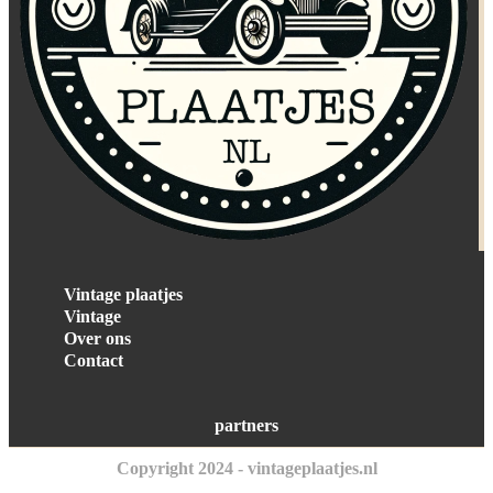
Vintage plaatjes
Vintage
Over ons
Contact
partners
Copyright 2024 - vintageplaatjes.nl