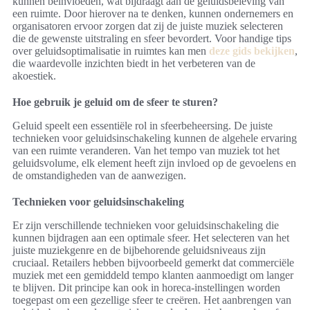
kunnen beïnvloeden, wat bijdraagt aan de geluidsbeleving van
een ruimte. Door hierover na te denken, kunnen ondernemers en
organisatoren ervoor zorgen dat zij de juiste muziek selecteren
die de gewenste uitstraling en sfeer bevordert. Voor handige tips
over geluidsoptimalisatie in ruimtes kan men
deze gids bekijken
,
die waardevolle inzichten biedt in het verbeteren van de
akoestiek.
Hoe gebruik je geluid om de sfeer te sturen?
Geluid speelt een essentiële rol in sfeerbeheersing. De juiste
technieken voor geluidsinschakeling kunnen de algehele ervaring
van een ruimte veranderen. Van het tempo van muziek tot het
geluidsvolume, elk element heeft zijn invloed op de gevoelens en
de omstandigheden van de aanwezigen.
Technieken voor geluidsinschakeling
Er zijn verschillende technieken voor geluidsinschakeling die
kunnen bijdragen aan een optimale sfeer. Het selecteren van het
juiste muziekgenre en de bijbehorende geluidsniveaus zijn
cruciaal. Retailers hebben bijvoorbeeld gemerkt dat commerciële
muziek met een gemiddeld tempo klanten aanmoedigt om langer
te blijven. Dit principe kan ook in horeca-instellingen worden
toegepast om een gezellige sfeer te creëren. Het aanbrengen van