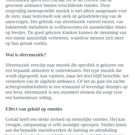
gewenste ambiance binnen verschillende ruimtes. Deze
zorgvuldig samengestelde muziek is niet alleen aangenaam voor
de oren, maar beïnvloedt ook sterk de geluidsbeleving van de
aanwezigen. Het gebruik van sfeermuziek varieert enorm, van
kalmerende melodieën in wellnesscentra tot aanstekelijke ritmes
op feestjes. De goed gekozen klanken kunnen de stemming van
een ruimte aanzienlijk verbeteren, waardoor mensen zich meer
op hun gemak voelen.
Wat is sfeermuziek?
Sfeermuziek verwijst naar muziek die specifiek is gekozen om
een bepaalde atmosfeer te ondersteunen. Het type muziek dat
wordt afgespeeld, kan variëren, maar het doel blijft hetzelfde: het
versterken van de algehele ambiance. Of het nu gaat om zachte
achtergrondmelodieën in een restaurant of levendige deuntjes op
een feest, sfeermuziek is een essentieel element dat zorgt voor
een harmonieuze setting.
Effect van geluid op emoties
Geluid heeft een sterke invloed op menselijke emoties. Het kan
vreugde, ontspanning of zelfs nostalgie oproepen. Studies tonen
aan dat bepaalde muziekwerken de hartslag en ademhaling