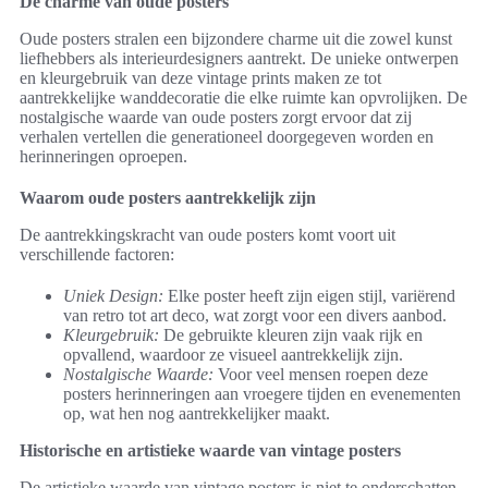
De charme van oude posters
Oude posters stralen een bijzondere charme uit die zowel kunst
liefhebbers als interieurdesigners aantrekt. De unieke ontwerpen
en kleurgebruik van deze vintage prints maken ze tot
aantrekkelijke wanddecoratie die elke ruimte kan opvrolijken. De
nostalgische waarde van oude posters zorgt ervoor dat zij
verhalen vertellen die generationeel doorgegeven worden en
herinneringen oproepen.
Waarom oude posters aantrekkelijk zijn
De aantrekkingskracht van oude posters komt voort uit
verschillende factoren:
Uniek Design:
Elke poster heeft zijn eigen stijl, variërend
van retro tot art deco, wat zorgt voor een divers aanbod.
Kleurgebruik:
De gebruikte kleuren zijn vaak rijk en
opvallend, waardoor ze visueel aantrekkelijk zijn.
Nostalgische Waarde:
Voor veel mensen roepen deze
posters herinneringen aan vroegere tijden en evenementen
op, wat hen nog aantrekkelijker maakt.
Historische en artistieke waarde van vintage posters
De artistieke waarde van vintage posters is niet te onderschatten.