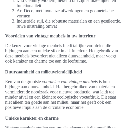
Mid-Century Modern, bekend om zijn strakke lijnen en
functionaliteit
Art Deco, met luxueuze afwerkingen en geometrische
vormen
Industriële stijl, die robuuste materialen en een gestileerde,
ruwe uitstraling omvat
Voordelen van vintage meubels in uw interieur
De keuze voor vintage meubels biedt talrijke voordelen die
bijdragen aan een unieke sfeer in elk interieur. Het gebruik van
deze meubels bevordert niet alleen duurzaamheid, maar voegt
ook karakter en charme toe aan de leefruimte.
Duurzaamheid en milieuvriendelijkheid
Een van de grootste
voordelen van vintage meubels
is hun
bijdrage aan duurzaamheid. Het hergebruiken van materialen
vermindert de noodzaak voor nieuwe productie, wat leidt tot
minder afval en een kleinere ecologische voetafdruk. Dit staat
niet alleen ten goede aan het milieu, maar het geeft ook een
positieve impuls aan de circulaire economie.
Unieke karakter en charme
Vintage meubels stralen een
unieke charme
uit die moeilijk te