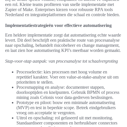
een rol. Kleine teams profiteren van snelle implementatie met
Zapier of Make. Enterprises kiezen voor robuuste RPA tools
Nederland en integratieplatformen die schaal en controle bieden.
Implementatiestrategieën voor effectieve automatisering
Een heldere implementatie zorgt dat automatisering echte waarde
levert. Dit deel beschrijft een praktische route van procesanalyse
naar opschaling, behandelt risicobeheer en change management,
en laat zien hoe automatisering KPI’s meetbaar worden gemaakt.
Stap-voor-stap aanpak: van procesanalyse tot schaalvergroting
Processelectie: kies processen met hoog volume en
repetitief karakter. Voer een value-at-stake-analyse uit om
prioriteiten te stellen.
Procesmapping en analyse: documenteer stappen,
doorlooptijden en knelpunten. Gebruik BPMN of process
mining zoals Celonis voor data-gedreven beslissingen.
Prototype en piloot: bouw een minimale automatisering
(MVP) en test in beperkte scope. Betrek eindgebruikers
vroeg om acceptatie te vergroten.
Uitrol en opschaling: rol gefaseerd uit met monitoring.
Standaardiseer componenten en herbruikbare connectors