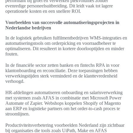
performant bij groei en verwerken piekvolumes zonder
evenredige personeelsuitbreiding. Dit leidt vaak tot lagere
operationele kosten en een snellere ROI.
Voorbeelden van succesvolle automatiseringsprojecten in
Nederlandse bedrijven
In de logistiek gebruiken fulfilmentbedrijven WMS-integraties en
automatiseringstools om orderpicking en voorraadbeheer te
optimaliseren. Dit resulteert in kortere doorlooptijden en minder
fouten.
In de financiële sector zetten banken en fintechs RPA in voor
klantonboarding en reconciliatie. Deze toepassingen hebben
verwerkingstijden sterk verminderd en de klanttevredenheid
verhoogd.
HR-afdelingen automatiseren onboarding en salarisverwerking
met systemen zoals AFAS in combinatie met Microsoft Power
Automate of Zapier. Webshops koppelen Shopify of Magento
aan ERP en logistieke partners om het order-to-cash proces te
stroomlijnen.
Productiviteitsverbetering voorbeelden Nederland zijn zichtbaar
bij organisaties die tools zoals UiPath, Make en AFAS