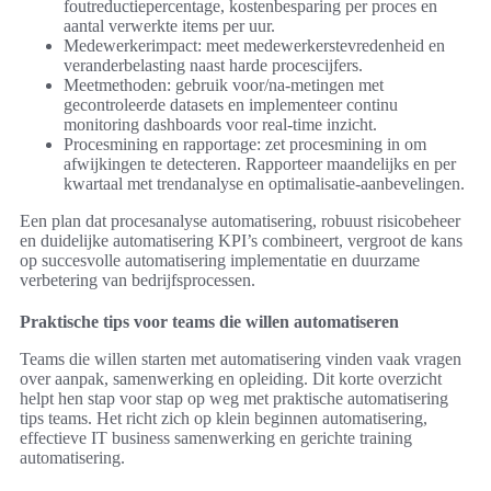
foutreductiepercentage, kostenbesparing per proces en
aantal verwerkte items per uur.
Medewerkerimpact: meet medewerkerstevredenheid en
veranderbelasting naast harde procescijfers.
Meetmethoden: gebruik voor/na-metingen met
gecontroleerde datasets en implementeer continu
monitoring dashboards voor real-time inzicht.
Procesmining en rapportage: zet procesmining in om
afwijkingen te detecteren. Rapporteer maandelijks en per
kwartaal met trendanalyse en optimalisatie-aanbevelingen.
Een plan dat procesanalyse automatisering, robuust risicobeheer
en duidelijke automatisering KPI’s combineert, vergroot de kans
op succesvolle automatisering implementatie en duurzame
verbetering van bedrijfsprocessen.
Praktische tips voor teams die willen automatiseren
Teams die willen starten met automatisering vinden vaak vragen
over aanpak, samenwerking en opleiding. Dit korte overzicht
helpt hen stap voor stap op weg met praktische automatisering
tips teams. Het richt zich op klein beginnen automatisering,
effectieve IT business samenwerking en gerichte training
automatisering.