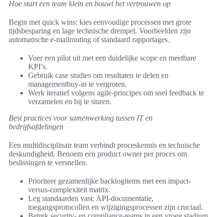
Hoe start een team klein en bouwt het vertrouwen op
Begin met quick wins: kies eenvoudige processen met grote
tijdsbesparing en lage technische drempel. Voorbeelden zijn
automatische e-mailrouting of standaard rapportages.
Voer een pilot uit met een duidelijke scope en meetbare
KPI’s.
Gebruik case studies om resultaten te delen en
managementbuy-in te vergroten.
Werk iteratief volgens agile-principes om snel feedback te
verzamelen en bij te sturen.
Best practices voor samenwerking tussen IT en
bedrijfsafdelingen
Een multidisciplinair team verbindt proceskennis en technische
deskundigheid. Benoem een product owner per proces om
beslissingen te versnellen.
Prioriteer gezamenlijke backlogitems met een impact-
versus-complexiteit matrix.
Leg standaarden vast: API-documentatie,
toegangsprotocollen en wijzigingsprocessen zijn cruciaal.
Betrek security- en compliance-teams in een vroeg stadium