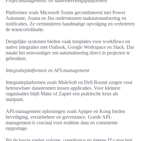
Projectmanagement- en samenwerkingsplatformen
Platformen zoals Microsoft Teams gecombineerd met Power
Automate, Asana en Jira ondersteunen taakautomatisering en
notificaties. Ze verminderen handmatige opvolging en verbeteren
de teamcoördinatie.
Dergelijke systemen bieden vaak templates voor workflows en
native integraties met Outlook, Google Workspace en Slack. Dat
maakt het eenvoudiger om automatisering direct in projecten te
gebruiken.
Integratieplatformen en API-management
Integratieplatformen zoals MuleSoft en Dell Boomi zorgen voor
betrouwbare datastromen tussen applicaties. Voor kleinere
organisaties blijft Make of Zapier een praktische keus als
startpunt.
API-management oplossingen zoals Apigee en Kong bieden
beveiliging, versiebeheer en governance. Goede API-
management is cruciaal voor realtime data en consistente
rapportage.
Bij de keuze spelen volume, compliance en interne IT-capaciteit