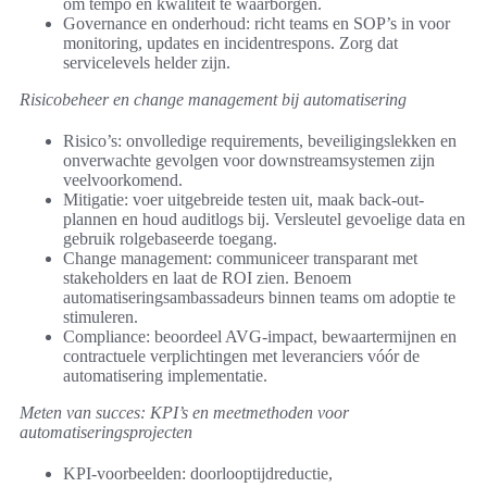
om tempo en kwaliteit te waarborgen.
Governance en onderhoud: richt teams en SOP’s in voor
monitoring, updates en incidentrespons. Zorg dat
servicelevels helder zijn.
Risicobeheer en change management bij automatisering
Risico’s: onvolledige requirements, beveiligingslekken en
onverwachte gevolgen voor downstreamsystemen zijn
veelvoorkomend.
Mitigatie: voer uitgebreide testen uit, maak back-out-
plannen en houd auditlogs bij. Versleutel gevoelige data en
gebruik rolgebaseerde toegang.
Change management: communiceer transparant met
stakeholders en laat de ROI zien. Benoem
automatiseringsambassadeurs binnen teams om adoptie te
stimuleren.
Compliance: beoordeel AVG-impact, bewaartermijnen en
contractuele verplichtingen met leveranciers vóór de
automatisering implementatie.
Meten van succes: KPI’s en meetmethoden voor
automatiseringsprojecten
KPI-voorbeelden: doorlooptijdreductie,