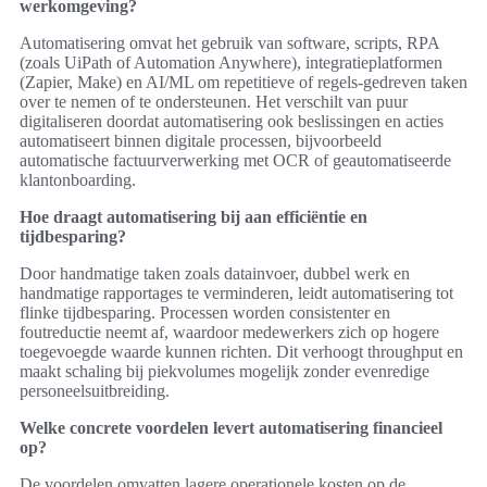
werkomgeving?
Automatisering omvat het gebruik van software, scripts, RPA
(zoals UiPath of Automation Anywhere), integratieplatformen
(Zapier, Make) en AI/ML om repetitieve of regels-gedreven taken
over te nemen of te ondersteunen. Het verschilt van puur
digitaliseren doordat automatisering ook beslissingen en acties
automatiseert binnen digitale processen, bijvoorbeeld
automatische factuurverwerking met OCR of geautomatiseerde
klantonboarding.
Hoe draagt automatisering bij aan efficiëntie en
tijdbesparing?
Door handmatige taken zoals datainvoer, dubbel werk en
handmatige rapportages te verminderen, leidt automatisering tot
flinke tijdbesparing. Processen worden consistenter en
foutreductie neemt af, waardoor medewerkers zich op hogere
toegevoegde waarde kunnen richten. Dit verhoogt throughput en
maakt schaling bij piekvolumes mogelijk zonder evenredige
personeelsuitbreiding.
Welke concrete voordelen levert automatisering financieel
op?
De voordelen omvatten lagere operationele kosten op de