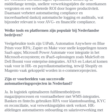
middellange termijn, snellere verwerkingstijden die omzetkansen
vergroten en een verbeterde ROI door hogere productiviteit.
Daarnaast verbetert automatisering compliance en
traceerbaarheid dankzij automatische logging en auditrails, wat
bijzonder relevant is voor AVG- en financiële compliance.
Welke tools en platformen zijn populair bij Nederlandse
bedrijven?
Veelgebruikte tools zijn UiPath, Automation Anywhere en Blue
Prism voor RPA; Zapier en Make voor snelle koppelingen tussen
SaaS-apps; Microsoft Power Automate voor integratie in het
Microsoft-ecosysteem; en iPaaS-oplossingen zoals MuleSoft en
Dell Boomi voor enterprise-integraties. AFAS en Loket.nl komen
vaak voor in HR- en payrollautomatisering, terwijl Shopify en
Magento vaak gekoppeld worden in e-commerceprojecten.
Zijn er voorbeelden van succesvolle
automatiseringsprojecten in Nederland?
Ja. In logistiek optimaliseren fulfilmentbedrijven
magazijnprocessen en voorraadbeheer met WMS-integraties.
Banken en fintechs gebruiken RPA voor klantonboarding, KYC
en reconciliatie, wat verwerkingstijden sterk verkort. HR-
afdelingen automatiseren onboarding en salarisverwerking met