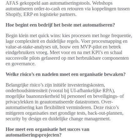
AFAS gekoppeld aan automatiseringstools. Webshops
automatiseren order-to-cash en retouren via koppelingen tussen
Shopify, ERP en logistieke partners.
Hoe begint een bedrijf het beste met automatiseren?
Begin klein met quick wins: kies processen met hoge frequentie,
lage complexiteit en duidelijke regels. Voer procesmapping en
value-at-stake-analyses uit, bouw een MVP-pilot en betrek
eindgebruikers vroeg. Meet voor en na met KPI’s en schaal
succesvolle pilots gefaseerd op met herbruikbare componenten
en governance.
Welke risico’s en nadelen moet een organisatie bewaken?
Belangrijke risico’s zijn initiële investeringskosten,
onderhoudsintensiteit (vooral bij UI-afhankelijke RPA),
mogelijke baanonzekerheid bij personeel en beveiligings- of
privacylekken in geautomatiseerde datastromen. Over-
automatisering kan flexibiliteit verminderen. Deze risico’s
mitigeren organisaties met grondige tests, back-out-plannen,
security by design en duidelijke change management.
Hoe meet een organisatie het succes van
automatiseringsprojecten?