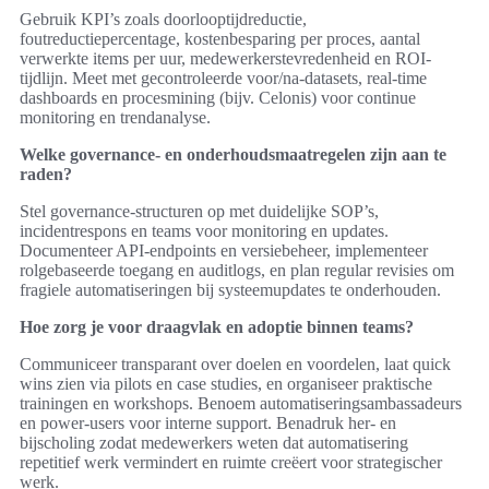
Gebruik KPI’s zoals doorlooptijdreductie,
foutreductiepercentage, kostenbesparing per proces, aantal
verwerkte items per uur, medewerkerstevredenheid en ROI-
tijdlijn. Meet met gecontroleerde voor/na-datasets, real-time
dashboards en procesmining (bijv. Celonis) voor continue
monitoring en trendanalyse.
Welke governance- en onderhoudsmaatregelen zijn aan te
raden?
Stel governance-structuren op met duidelijke SOP’s,
incidentrespons en teams voor monitoring en updates.
Documenteer API-endpoints en versiebeheer, implementeer
rolgebaseerde toegang en auditlogs, en plan regular revisies om
fragiele automatiseringen bij systeemupdates te onderhouden.
Hoe zorg je voor draagvlak en adoptie binnen teams?
Communiceer transparant over doelen en voordelen, laat quick
wins zien via pilots en case studies, en organiseer praktische
trainingen en workshops. Benoem automatiseringsambassadeurs
en power-users voor interne support. Benadruk her- en
bijscholing zodat medewerkers weten dat automatisering
repetitief werk vermindert en ruimte creëert voor strategischer
werk.