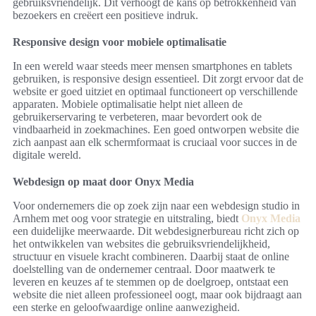
gebruiksvriendelijk. Dit verhoogt de kans op betrokkenheid van
bezoekers en creëert een positieve indruk.
Responsive design voor mobiele optimalisatie
In een wereld waar steeds meer mensen smartphones en tablets
gebruiken, is responsive design essentieel. Dit zorgt ervoor dat de
website er goed uitziet en optimaal functioneert op verschillende
apparaten. Mobiele optimalisatie helpt niet alleen de
gebruikerservaring te verbeteren, maar bevordert ook de
vindbaarheid in zoekmachines. Een goed ontworpen website die
zich aanpast aan elk schermformaat is cruciaal voor succes in de
digitale wereld.
Webdesign op maat door
Onyx Media
Voor ondernemers die op zoek zijn naar een webdesign studio in
Arnhem met oog voor strategie en uitstraling, biedt
Onyx Media
een duidelijke meerwaarde. Dit webdesignerbureau richt zich op
het ontwikkelen van websites die gebruiksvriendelijkheid,
structuur en visuele kracht combineren. Daarbij staat de online
doelstelling van de ondernemer centraal. Door maatwerk te
leveren en keuzes af te stemmen op de doelgroep, ontstaat een
website die niet alleen professioneel oogt, maar ook bijdraagt aan
een sterke en geloofwaardige online aanwezigheid.