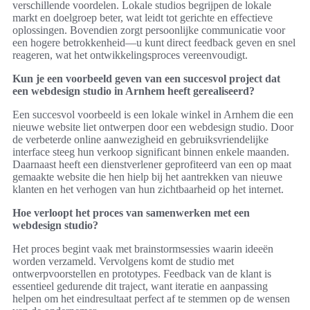
verschillende voordelen. Lokale studios begrijpen de lokale
markt en doelgroep beter, wat leidt tot gerichte en effectieve
oplossingen. Bovendien zorgt persoonlijke communicatie voor
een hogere betrokkenheid—u kunt direct feedback geven en snel
reageren, wat het ontwikkelingsproces vereenvoudigt.
Kun je een voorbeeld geven van een succesvol project dat
een webdesign studio in Arnhem heeft gerealiseerd?
Een succesvol voorbeeld is een lokale winkel in Arnhem die een
nieuwe website liet ontwerpen door een webdesign studio. Door
de verbeterde online aanwezigheid en gebruiksvriendelijke
interface steeg hun verkoop significant binnen enkele maanden.
Daarnaast heeft een dienstverlener geprofiteerd van een op maat
gemaakte website die hen hielp bij het aantrekken van nieuwe
klanten en het verhogen van hun zichtbaarheid op het internet.
Hoe verloopt het proces van samenwerken met een
webdesign studio?
Het proces begint vaak met brainstormsessies waarin ideeën
worden verzameld. Vervolgens komt de studio met
ontwerpvoorstellen en prototypes. Feedback van de klant is
essentieel gedurende dit traject, want iteratie en aanpassing
helpen om het eindresultaat perfect af te stemmen op de wensen