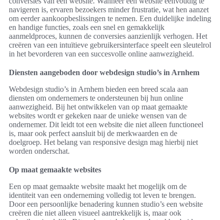
conversies van een website. Wanneer een website eenvoudig te
navigeren is, ervaren bezoekers minder frustratie, wat hen aanzet
om eerder aankoopbeslissingen te nemen. Een duidelijke indeling
en handige functies, zoals een snel en gemakkelijk
aanmeldproces, kunnen de conversies aanzienlijk verhogen. Het
creëren van een intuïtieve gebruikersinterface speelt een sleutelrol
in het bevorderen van een succesvolle online aanwezigheid.
Diensten aangeboden door webdesign studio’s in Arnhem
Webdesign studio’s in Arnhem bieden een breed scala aan
diensten om ondernemers te ondersteunen bij hun online
aanwezigheid. Bij het ontwikkelen van op maat gemaakte
websites wordt er gekeken naar de unieke wensen van de
ondernemer. Dit leidt tot een website die niet alleen functioneel
is, maar ook perfect aansluit bij de merkwaarden en de
doelgroep. Het belang van responsive design mag hierbij niet
worden onderschat.
Op maat gemaakte websites
Een op maat gemaakte website maakt het mogelijk om de
identiteit van een onderneming volledig tot leven te brengen.
Door een persoonlijke benadering kunnen studio’s een website
creëren die niet alleen visueel aantrekkelijk is, maar ook