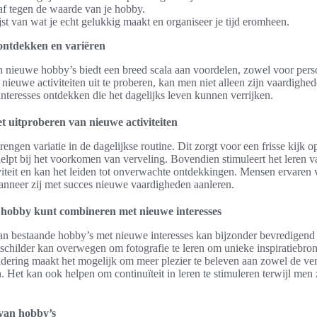
f tegen de waarde van je hobby.
st van wat je echt gelukkig maakt en organiseer je tijd eromheen.
ontdekken en variëren
 nieuwe hobby’s biedt een breed scala aan voordelen, zowel voor perso
 nieuwe activiteiten uit te proberen, kan men niet alleen zijn vaardighed
teresses ontdekken die het dagelijks leven kunnen verrijken.
t uitproberen van nieuwe activiteiten
ngen variatie in de dagelijkse routine. Dit zorgt voor een frisse kijk op
helpt bij het voorkomen van verveling. Bovendien stimuleert het leren 
tiviteit en kan het leiden tot onverwachte ontdekkingen. Mensen ervaren
nneer zij met succes nieuwe vaardigheden aanleren.
e hobby kunt combineren met nieuwe interesses
n bestaande hobby’s met nieuwe interesses kan bijzonder bevredigend 
schilder kan overwegen om fotografie te leren om unieke inspiratiebron
dering maakt het mogelijk om meer plezier te beleven aan zowel de ve
n. Het kan ook helpen om continuïteit in leren te stimuleren terwijl men 
 van hobby’s