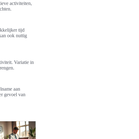
eve activiteiten,
chten.
kkelijker tijd
kan ook nuttig
iteit. Variatie in
brengen.
eelname aan
er gevoel van