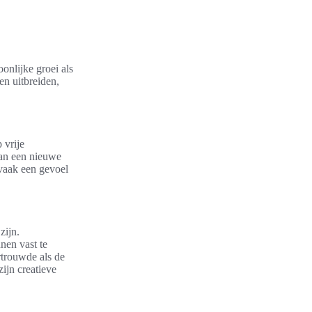
onlijke groei als
en uitbreiden,
 vrije
van een nieuwe
 vaak een gevoel
zijn.
nen vast te
rtrouwde als de
zijn creatieve