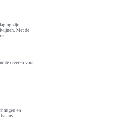
aging zijn.
dwijnen. Met de
re
uimte creëren voor
ichtingen en
 balans