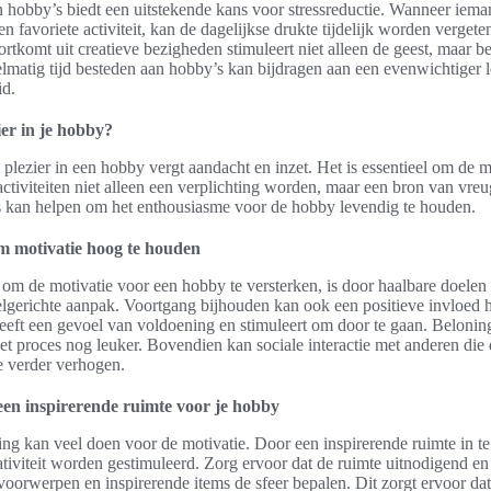
 hobby’s biedt een uitstekende kans voor stressreductie. Wanneer iema
n favoriete activiteit, kan de dagelijkse drukte tijdelijk worden verget
rtkomt uit creatieve bezigheden stimuleert niet alleen de geest, maar b
lmatig tijd besteden aan hobby’s kan bijdragen aan een evenwichtiger l
id.
ier in je hobby?
lezier in een hobby vergt aandacht en inzet. Het is essentieel om de m
ctiviteiten niet alleen een verplichting worden, maar een bron van vre
ps kan helpen om het enthousiasme voor de hobby levendig te houden.
om motivatie hoog te houden
m de motivatie voor een hobby te versterken, is door haalbare doelen t
elgerichte aanpak. Voortgang bijhouden kan ook een positieve invloed 
eeft een gevoel van voldoening en stimuleert om door te gaan. Beloni
et proces nog leuker. Bovendien kan sociale interactie met anderen die
e verder verhogen.
een inspirerende ruimte voor je hobby
g kan veel doen voor de motivatie. Door een inspirerende ruimte in te
tiviteit worden gestimuleerd. Zorg ervoor dat de ruimte uitnodigend en o
voorwerpen en inspirerende items de sfeer bepalen. Dit zorgt ervoor d