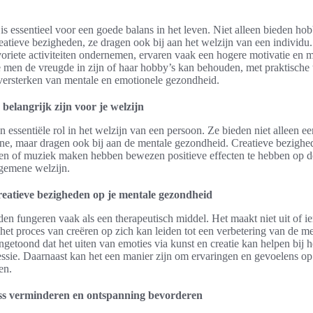
 is essentieel voor een goede balans in het leven. Niet alleen bieden ho
reatieve bezigheden, ze dragen ook bij aan het welzijn van een individu
oriete activiteiten ondernemen, ervaren vaak een hogere motivatie en mi
e men de vreugde in zijn of haar hobby’s kan behouden, met praktische t
 versterken van mentale en emotionele gezondheid.
elangrijk zijn voor je welzijn
 essentiële rol in het welzijn van een persoon. Ze bieden niet alleen e
tine, maar dragen ook bij aan de mentale gezondheid. Creatieve bezighe
jven of muziek maken hebben bewezen positieve effecten te hebben op 
algemene welzijn.
reatieve bezigheden op je mentale gezondheid
en fungeren vaak als een therapeutisch middel. Het maakt niet uit of 
; het proces van creëren op zich kan leiden tot een verbetering van de 
getoond dat het uiten van emoties via kunst en creatie kan helpen bij 
ssie. Daarnaast kan het een manier zijn om ervaringen en gevoelens op
en.
ss verminderen en ontspanning bevorderen