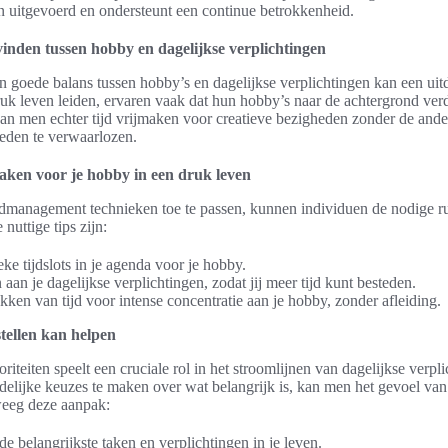
n uitgevoerd en ondersteunt een continue betrokkenheid.
vinden tussen hobby en dagelijkse verplichtingen
 goede balans tussen hobby’s en dagelijkse verplichtingen kan een uitd
uk leven leiden, ervaren vaak dat hun hobby’s naar de achtergrond ver
 kan men echter tijd vrijmaken voor creatieve bezigheden zonder de ande
eden te verwaarlozen.
maken voor je hobby in een druk leven
ijdmanagement technieken toe te passen, kunnen individuen de nodige r
nuttige tips zijn:
eke tijdslots in je agenda voor je hobby.
 aan je dagelijkse verplichtingen, zodat jij meer tijd kunt besteden.
ken van tijd voor intense concentratie aan je hobby, zonder afleiding.
stellen kan helpen
oriteiten speelt een cruciale rol in het stroomlijnen van dagelijkse verpl
delijke keuzes te maken over wat belangrijk is, kan men het gevoel van
weeg deze aanpak:
 de belangrijkste taken en verplichtingen in je leven.