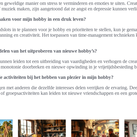
 geweldige manier om stress te verminderen en emoties te uiten. Creati
f muziek maken, zijn aangetoond dat ze angst en depressie kunnen verli
maken voor mijn hobby in een druk leven?
dslots in te plannen voor je hobby en prioriteiten te stellen, kun je gema
anning en creativiteit. Het toepassen van time-management technieken 
delen van het uitproberen van nieuwe hobby’s?
nen leiden tot een uitbreiding van vaardigheden en verhogen de creativ
e monotonie doorbreken en nieuwe opwinding in je vrijetijdsbesteding 
e activiteiten bij het hebben van plezier in mijn hobby?
en met anderen die dezelfde interesses delen verrijken de ervaring. D
of groepsactiviteiten kan leiden tot nieuwe vriendschappen en een grot