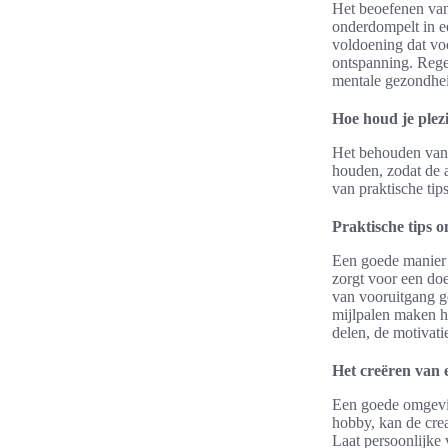
Het beoefenen van
onderdompelt in ee
voldoening dat voo
ontspanning. Rege
mentale gezondhe
Hoe houd je plez
Het behouden van p
houden, zodat de a
van praktische ti
Praktische tips 
Een goede manier o
zorgt voor een do
van vooruitgang g
mijlpalen maken h
delen, de motivati
Het creëren van 
Een goede omgevin
hobby, kan de crea
Laat persoonlijke 