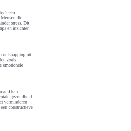
bby’s een
. Mensen die
nder stress. Dit
ips en inzichten
en ontsnapping uit
den zoals
de emotionele
iemand kan
mentale gezondheid.
het verminderen
 een constructieve