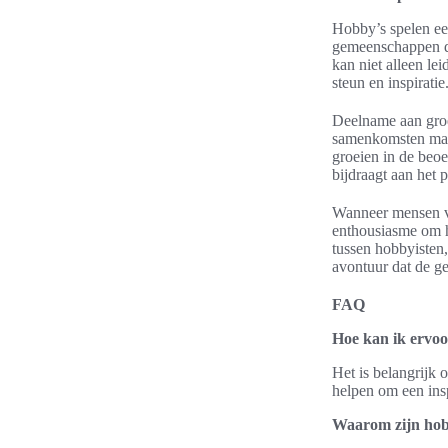
Hobby’s spelen een
gemeenschappen die
kan niet alleen l
steun en inspiratie
Deelname aan groep
samenkomsten make
groeien in de beo
bijdraagt aan het p
Wanneer mensen ve
enthousiasme om h
tussen hobbyisten,
avontuur dat de gee
FAQ
Hoe kan ik ervoo
Het is belangrijk 
helpen om een insp
Waarom zijn hobb