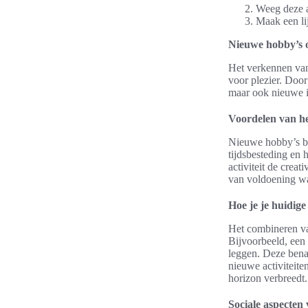
Weeg deze a
Maak een lij
Nieuwe hobby’s 
Het verkennen van
voor plezier. Door
maar ook nieuwe in
Voordelen van he
Nieuwe hobby’s bre
tijdsbesteding en 
activiteit de crea
van voldoening wa
Hoe je je huidig
Het combineren va
Bijvoorbeeld, een 
leggen. Deze bena
nieuwe activiteite
horizon verbreedt.
Sociale aspecten