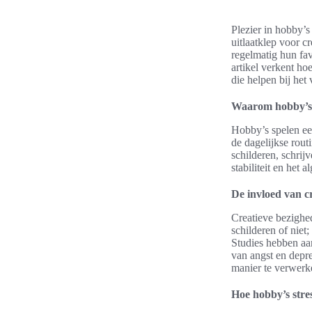
Plezier in hobby’s
uitlaatklep voor c
regelmatig hun fav
artikel verkent ho
die helpen bij het
Waarom hobby’s b
Hobby’s spelen een
de dagelijkse rou
schilderen, schri
stabiliteit en het 
De invloed van c
Creatieve bezighed
schilderen of niet
Studies hebben aan
van angst en depre
manier te verwerk
Hoe hobby’s stre