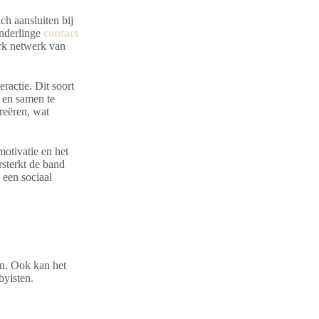
ch aansluiten bij
onderlinge
contact
erk netwerk van
ractie. Dit soort
 en samen te
reëren, wat
otivatie en het
rsterkt de band
 een sociaal
en. Ook kan het
byisten.