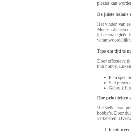
plezier kan worde
De juiste balans 
Het vinden van een
Mensen die een dr
juiste strategieën
verantwoordelijkh
Tips om tijd te 
Door effectieve t
hun hobby. Enkele 
Plan specifi
Stel grenzen
Gebruik blok
Hoe prioriteiten 
Het stellen van pri
hobby’s. Door dui
verbeteren. Over
Identificeer