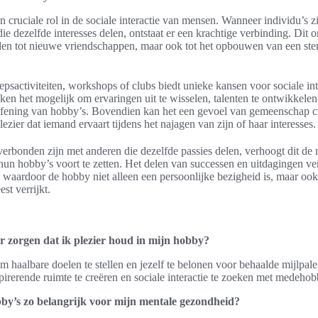
 cruciale rol in de sociale interactie van mensen. Wanneer individu’s zi
 dezelfde interesses delen, ontstaat er een krachtige verbinding. Dit 
eiden tot nieuwe vriendschappen, maar ook tot het opbouwen van een st
.
sactiviteiten, workshops of clubs biedt unieke kansen voor sociale inte
n het mogelijk om ervaringen uit te wisselen, talenten te ontwikkelen
efening van hobby’s. Bovendien kan het een gevoel van gemeenschap c
lezier dat iemand ervaart tijdens het najagen van zijn of haar interesses.
rbonden zijn met anderen die dezelfde passies delen, verhoogt dit de m
un hobby’s voort te zetten. Het delen van successen en uitdagingen ve
 waardoor de hobby niet alleen een persoonlijke bezigheid is, maar ook
st verrijkt.
r zorgen dat ik plezier houd in mijn hobby?
om haalbare doelen te stellen en jezelf te belonen voor behaalde mijlpal
irerende ruimte te creëren en sociale interactie te zoeken met medehob
y’s zo belangrijk voor mijn mentale gezondheid?