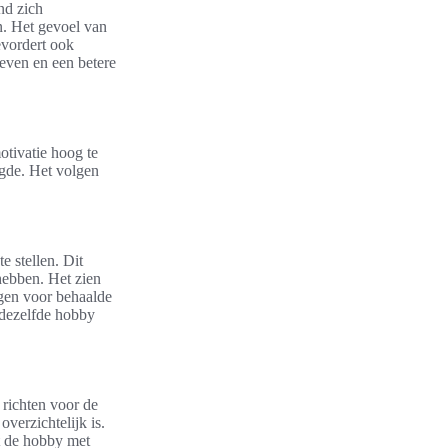
nd zich
en. Het gevoel van
evordert ook
even en een betere
otivatie hoog te
ugde. Het volgen
e stellen. Dit
hebben. Het zien
ngen voor behaalde
 dezelfde hobby
 richten voor de
verzichtelijk is.
at de hobby met