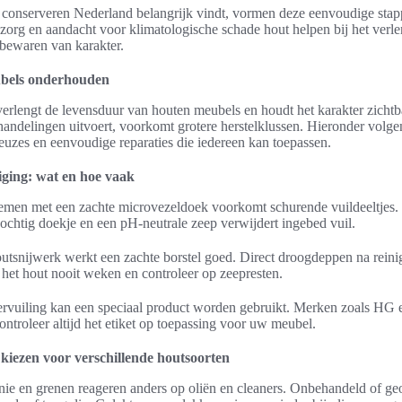
conserveren Nederland belangrijk vindt, vormen deze eenvoudige sta
 zorg en aandacht voor klimatologische schade hout helpen bij het verl
 bewaren van karakter.
bels onderhouden
rlengt de levensduur van houten meubels en houdt het karakter zichtb
handelingen uitvoert, voorkomt grotere herstelklussen. Hieronder volge
euzes en eenvoudige reparaties die iedereen kan toepassen.
iging: wat en hoe vaak
nemen met een zachte microvezeldoek voorkomt schurende vuildeeltjes. 
ochtig doekje en een pH-neutrale zeep verwijdert ingebed vuil.
houtsnijwerk werkt een zachte borstel goed. Direct droogdeppen na rein
het hout nooit weken en controleer op zeepresten.
rvuiling kan een speciaal product worden gebruikt. Merken zoals HG
controleer altijd het etiket op toepassing voor uw meubel.
 kiezen voor verschillende houtsoorten
nie en grenen reageren anders op oliën en cleaners. Onbehandeld of ge