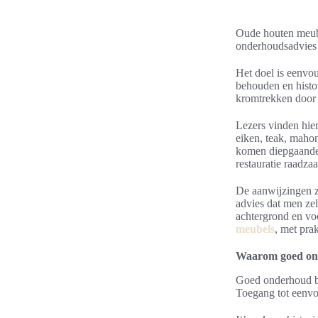
Oude houten meubel
onderhoudsadvies 
Het doel is eenvou
behouden en histo
kromtrekken door 
Lezers vinden hier
eiken, teak, mahon
komen diepgaande 
restauratie raadzaa
De aanwijzingen z
advies dat men ze
achtergrond en voo
meubels
, met pra
Waarom goed ond
Goed onderhoud be
Toegang tot eenvou