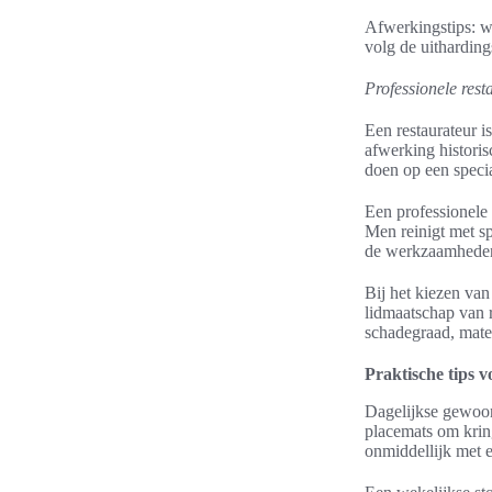
Afwerkingstips: we
volg de uithardin
Professionele res
Een restaurateur i
afwerking historis
doen op een specia
Een professionele 
Men reinigt met s
de werkzaamheden
Bij het kiezen van
lidmaatschap van r
schadegraad, mater
Praktische tips v
Dagelijkse gewoon
placemats om krin
onmiddellijk met 