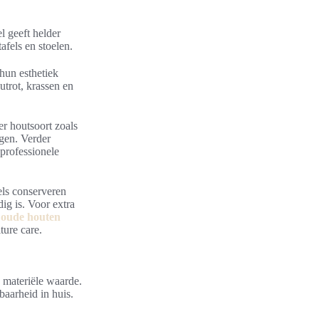
l geeft helder
fels en stoelen.
hun esthetiek
trot, krassen en
er houtsoort zoals
ngen. Verder
professionele
ls conserveren
ig is. Voor extra
 oude houten
ture care.
 materiële waarde.
baarheid in huis.