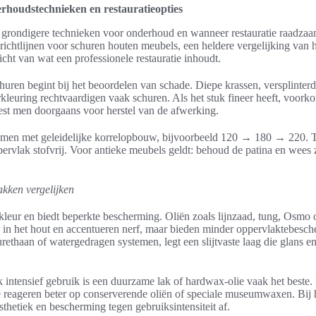
houdstechnieken en restauratieopties
t grondigere technieken voor onderhoud en wanneer restauratie raadzaa
 richtlijnen voor schuren houten meubels, een heldere vergelijking van 
icht van wat een professionele restauratie inhoudt.
huren begint bij het beoordelen van schade. Diepe krassen, versplinterd
kleuring rechtvaardigen vaak schuren. Als het stuk fineer heeft, voor
est men doorgaans voor herstel van de afwerking.
 men met geleidelijke korrelopbouw, bijvoorbeeld 120 → 180 → 220. 
ervlak stofvrij. Voor antieke meubels geldt: behoud de patina en wees 
lakken vergelijken
kleur en biedt beperkte bescherming. Oliën zoals lijnzaad, tung, Osmo
in het hout en accentueren nerf, maar bieden minder oppervlaktebesc
rethaan of watergedragen systemen, legt een slijtvaste laag die glans e
 intensief gebruik is een duurzame lak of hardwax-olie vaak het beste
e reageren beter op conserverende oliën of speciale museumwaxen. Bij 
thetiek en bescherming tegen gebruiksintensiteit af.