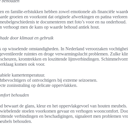
e behouden
en en familie-erfstukken hebben zowel emotionele als financiële waard
rde groeien en voorkomt dat originele afwerkingen en patina verloren 
meubelgeschiedenis te documenteren met foto’s voor en na onderhoud.
n verhoogt men de kans op waarde behoud antiek hout.
hade door klimaat en gebruik
rk op wisselende omstandigheden. In Nederland veroorzaken vochtigh
 geventileerde ruimtes en droge verwarmingslucht problemen. Zulke kli
ot scheuren, kromtrekken en loszittende lijmverbindingen. Schimmelvor
werklaag komen ook voor.
abiele kamertemperatuur.
htbevochtigers of ontvochtigers bij extreme seizoenen.
cte zoninstraling op delicate oppervlakken.
comfort behouden
d bewaart de glans, kleur en het oppervlakgevoel van houten meubels. 
n wiebelende stoelen voorkomen gevaar en verhogen wooncomfort. Door
zittende verbindingen en beschadigingen, signaleert men problemen vroe
meubels behouden.