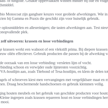
nzaad- of tungolie. Gelakte oppervlakken winnen minder bij olie en vrage
dsmiddel.
bio Monocoat zijn gangbare keuzes voor geoliede afwerkingen. Wie i
cten bij Gamma en Praxis die geschikt zijn voor huiselijk gebruik.
 oplosmiddelen en allesreinigers; die tasten afwerkingen aan. Test nie
n onopvallende plek.
 zelf uitvoeren: krassen en losse verbindingen
 krassen werkt een walnoot of een vlekstift prima. Bij diepere krassen 
euw oliën effectiever. Gebruik producten die passen bij de afwerking v
 de oorzaak van een losse verbinding: versleten lijm of vocht.
binding schoon en verwijder oude lijmresten voorzichtig.
VA-houtlijm aan, zoals Titebond of Tesa-houtlijm, en klem de delen tot
agels of schroeven kiest men vervangingen met vergelijkbare maat en m
omen. Draag beschermende handschoenen en gebruik klemmen veilig.
ging houten meubels en het gebruik van geschikte producten voor hou
 Kleine ingrepen zoals krassen repareren hout en losse verbindingen he
n mooi.