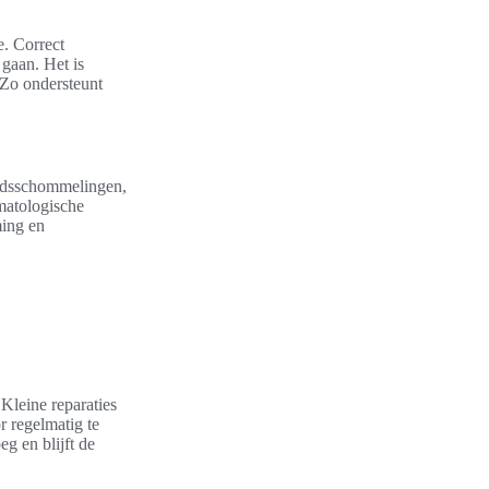
e. Correct
gaan. Het is
 Zo ondersteunt
eidsschommelingen,
matologische
ming en
Kleine reparaties
 regelmatig te
g en blijft de