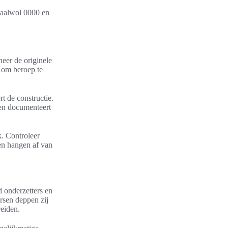
staalwol 0000 en
neer de originele
n om beroep te
t de constructie.
 en documenteert
k. Controleer
ten hangen af van
 onderzetters en
rsen deppen zij
reiden.