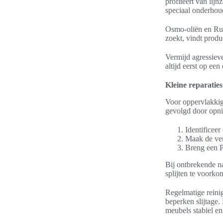
profiteert van lij
speciaal onderhou
Osmo-oliën en Ru
zoekt, vindt produ
Vermijd agressieve
altijd eerst op ee
Kleine reparaties
Voor oppervlakkige
gevolgd door opni
Identificeer
Maak de ver
Breng een P
Bij ontbrekende n
splijten te voork
Regelmatige reini
beperken slijtage.
meubels stabiel e