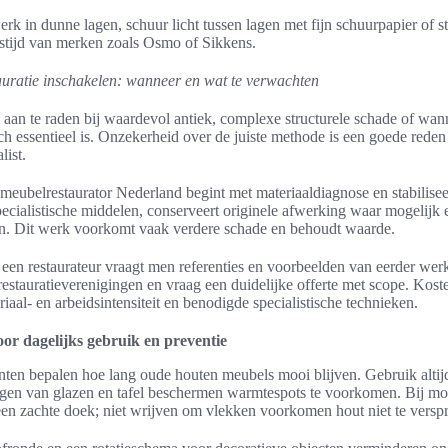
rk in dunne lagen, schuur licht tussen lagen met fijn schuurpapier of 
gstijd van merken zoals Osmo of Sikkens.
tauratie inschakelen: wanneer en wat te verwachten
s aan te raden bij waardevol antiek, complexe structurele schade of wan
ch essentieel is. Onzekerheid over de juiste methode is een goede rede
list.
meubelrestaurator Nederland begint met materiaaldiagnose en stabiliseer
pecialistische middelen, conserveert originele afwerking waar mogelijk
. Dit werk voorkomt vaak verdere schade en behoudt waarde.
 een restaurateur vraagt men referenties en voorbeelden van eerder wer
estauratieverenigingen en vraag een duidelijke offerte met scope. Kos
iaal- en arbeidsintensiteit en benodigde specialistische technieken.
oor dagelijks gebruik en preventie
ten bepalen hoe lang oude houten meubels mooi blijven. Gebruik altijd
gen van glazen en tafel beschermen warmtespots te voorkomen. Bij mo
een zachte doek; niet wrijven om vlekken voorkomen hout niet te versp