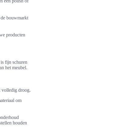
n een polish of
n de bouwmarkt
uwe producten
is fijn schuren
an het meubel.
 volledig droog.
ateriaal om
tonderhoud
rstellen houden