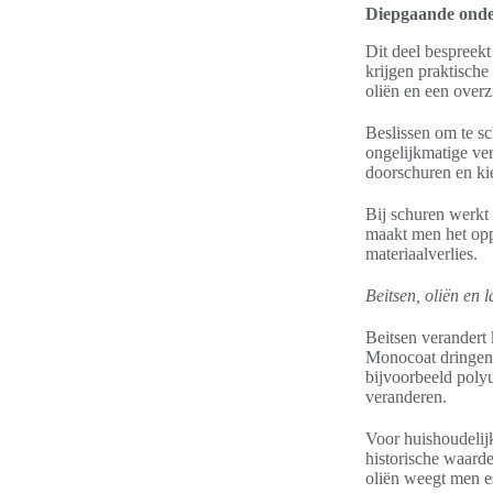
Diepgaande onder
Dit deel bespreek
krijgen praktische
oliën en een overz
Beslissen om te sc
ongelijkmatige ver
doorschuren en ki
Bij schuren werkt
maakt men het opp
materiaalverlies.
Beitsen, oliën en 
Beitsen verandert 
Monocoat dringen 
bijvoorbeeld polyu
veranderen.
Voor huishoudelijk
historische waard
oliën weegt men es