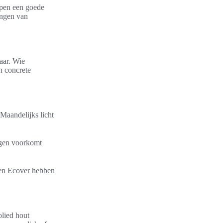
ppen een goede
engen van
aar. Wie
n concrete
Maandelijks licht
igen voorkomt
 en Ecover hebben
olied hout