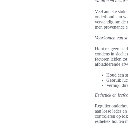
Waarde en histori
Veel antieke stukk
onderhoud kan waa
verstandig om de 
men provenance e
Voorkomen van sc
Hout reageert ste
condens in slecht
factoren leiden t
afbladderende af
Houd een st
Gebruik luc
Vermijd dire
Esthetiek en leef
Regulier onderhou
aan losse lades e
controleren op los
esthetiek houten 