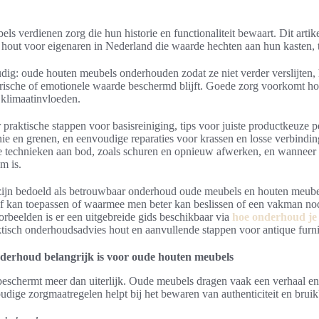
s verdienen zorg die hun historie en functionaliteit bewaart. Dit artike
hout voor eigenaren in Nederland die waarde hechten aan hun kasten, ta
dig: oude houten meubels onderhouden zodat ze niet verder verslijten, 
rische of emotionele waarde beschermd blijft. Goede zorg voorkomt hou
klimaatinvloeden.
 praktische stappen voor basisreiniging, tips voor juiste productkeuze p
ie en grenen, en eenvoudige reparaties voor krassen en losse verbindi
technieken aan bod, zoals schuren en opnieuw afwerken, en wanneer 
m is.
ijn bedoeld als betrouwbaar onderhoud oude meubels en houten meube
lf kan toepassen of waarmee men beter kan beslissen of een vakman nod
rbeelden is er een uitgebreide gids beschikbaar via
hoe onderhoud je
ktisch onderhoudsadvies hout en aanvullende stappen voor antique furni
erhoud belangrijk is voor oude houten meubels
schermt meer dan uiterlijk. Oude meubels dragen vaak een verhaal en
dige zorgmaatregelen helpt bij het bewaren van authenticiteit en bruik