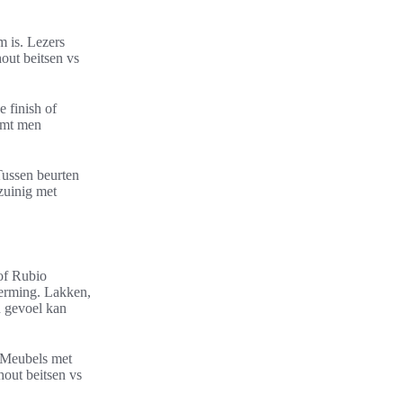
m is. Lezers
hout beitsen vs
e finish of
komt men
Tussen beurten
zuinig met
 of Rubio
herming. Lakken,
n gevoel kan
. Meubels met
hout beitsen vs