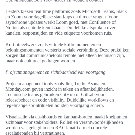
Leiders kiezen real-time platforms zoals Microsoft Teams, Slack
en Zoom voor dagelijkse stand-ups en directe vragen. Voor
asynchrone updates werkt Loom goed, met Confluence of
Notion als centrale kennisbank. Duidelijke afspraken over
kanalen, responstijden en vide etiquette voorkomen ruis.
Kort ritueelwerk zoals virtuele koffiemomenten en
beloningsmomenten versterkt sociale verbinding. Deze praktijken
zorgen dat communicatietools remote niet alleen technisch zijn,
maar ook cultureel gedragen worden.
Projectmanagement en zichtbaarheid van voortgang
Projectmanagement tools zoals Jira, Trello, Asana en
Monday.com geven inzicht in taken en afhankelijkheden.
Technische teams gebruiken GitHub of GitLab voor
releasebeheer en code visibility. Duidelijke workflows en
regelmatige sprintrituelen houden voortgang scherp.
Visualisatie via dashboards en kanban-borden maakt knelpunten
zichtbaar voor stakeholders. Rollen en verantwoordelijkheden
worden vastgelegd in een RACI-matrix, met concrete
escalatiepaden bij vertragingen.