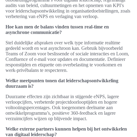
audits van beleid, cultuurmetingen en het opnemen van KPI’s
voor leiderschapsontwikkeling in organisatiedoelstellingen, zoals
verbetering van eNPS en verlaging van verloop.
Hoe kan men de balans vinden tussen real-time en
asynchrone communicatie?
Stel duidelijke afspraken over welk type informatie realtime
gedeeld wordt en wat asynchroon kan. Gebruik bijvoorbeeld
Teams of Zoom voor beslissende of sociale interacties en Loom,
Confluence of e-mail voor updates en documentatie. Definieer
responstijden en etiquette om overbelasting te voorkomen en
werk-privébalans te respecteren.
Welke meetpunten tonen dat leiderschapsontwikkeling
duurzaam is?
Duurzame effecten zijn zichtbaar in stijgende eNPS, lagere
verloopcijfers, verbeterde projectdoorlooptijden en hogere
voltooiingspercentages. Ook toegenomen deelname aan
ontwikkelprogramma’s, positieve 360-feedback en lagere
verzuimcijfers wijzen op blijvende impact.
Welke externe partners kunnen helpen bij het ontwikkelen
van digitaal leiderschap?