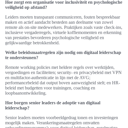
Hoe zorgt een organisatie voor inclusiviteit en psychologische
veiligheid op afstand?
Leiders moeten transparant communiceren, fouten bespreekbaar
maken en actief aandacht besteden aan deelname van zowel
remote als on-site medewerkers. Praktijken zoals vaste check-ins,
inclusieve vergaderregels, virtuele koffiemomenten en erkenning
van prestaties bevorderen psychologische veiligheid en
gelijkwaardige betrokkenheid.
Welke beleidsmaatregelen zijn nodig om digitaal leiderschap
te ondersteunen?
Remote working policies met heldere regels over werktijden,
vergoedingen en faciliteiten; security- en privacybeleid met VPN
en multifactor-authenticatie in lijn met de AVG;
performancebeleid dat output boven aanwezigheid stelt; en HR-
beleid met budgetten voor trainingen, coaching en
loopbaanontwikkeling.
Hoe borgen senior leaders de adoptie van digitaal
leiderschap?
Senior leaders moeten voorbeeldgedrag tonen en investeringen
mogelijk maken. Verankeringsmaatregelen omvatten
onboardingprogramma’s voor digitaal leiderschap, regelmatige