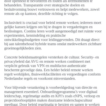
door openheid te bevorderen en fouten als leermomenten te
behandelen. Transparantie over strategische doelen en
besluitvorming bouwt vertrouwen en helpt medewerkers, zowel
remote als op kantoor, dezelfde richting te volgen.
Inclusiviteit is cruciaal voor beleid remote werken; iedereen moet
gelijke kansen krijgen om bij te dragen in vergaderingen en
beslissingen. Continu leren wordt aangemoedigd met ruimte voor
experimenten, kennisdeling en praktische
ontwikkelingsbudgetten voor leidinggevenden. Dit draagt direct
bij aan talentbehoud hybride teams omdat medewerkers zichtbare
groeimogelijkheden zien.
Concrete beleidsmaatregelen versterken de cultuur. Security- en
privacybeleid dat AVG en remote werken combineert met
verplicht gebruik van VPN en multifactor-authenticatie
beschermt gevoelige data. Een helder beleid remote werken
regelt werktijden, thuiswerkfaciliteiten en vergoedingen conform
Nederlandse regels en voorkomt misverstanden.
Voor blijvende verankering is voorbeeldgedrag van directie en
management essentieel. Onboardingprogramma’s voor digitaal
leiderschap, regelmatige audits en KPI’s zoals eNPS, verloop en
projectdoorlooptijden maken duurzame leiderschapscultuur
meetbaar. Door beleid regelmatig te herzien en samen te werken