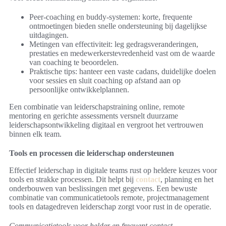
Peer-coaching en buddy-systemen: korte, frequente
ontmoetingen bieden snelle ondersteuning bij dagelijkse
uitdagingen.
Metingen van effectiviteit: leg gedragsveranderingen,
prestaties en medewerkerstevredenheid vast om de waarde
van coaching te beoordelen.
Praktische tips: hanteer een vaste cadans, duidelijke doelen
voor sessies en sluit coaching op afstand aan op
persoonlijke ontwikkelplannen.
Een combinatie van leiderschapstraining online, remote
mentoring en gerichte assessments versnelt duurzame
leiderschapsontwikkeling digitaal en vergroot het vertrouwen
binnen elk team.
Tools en processen die leiderschap ondersteunen
Effectief leiderschap in digitale teams rust op heldere keuzes voor
tools en strakke processen. Dit helpt bij
contact
, planning en het
onderbouwen van beslissingen met gegevens. Een bewuste
combinatie van communicatietools remote, projectmanagement
tools en datagedreven leiderschap zorgt voor rust in de operatie.
Communicatietools voor helder en frequent contact