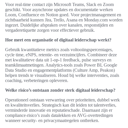
Voor real-time contact zijn Microsoft Teams, Slack en Zoom
geschikt. Voor asynchrone updates en documentatie werken
Loom, Confluence en Notion goed. Voor projectmanagement en
zichtbaarheid kunnen Jira, Trello, Asana en Monday.com worden
ingezet. Duidelijke afspraken over kanalen, responstijden en
vergaderetiquette zorgen voor effectiever gebruik.
Hoe meet een organisatie of digitaal leiderschap werkt?
Gebruik kwantitatieve metrics zoals voltooiingspercentages,
cycle time, eNPS, retentie- en verzuimcijfers. Combineer deze
met kwalitatieve data uit 1-op-1 feedback, pulse surveys en
teamklimaatmetingen. Analytics-tools zoals Power BI, Google
Data Studio en engagementplatforms (Culture Amp, Peakon)
helpen trends te visualiseren. Houd bij welke interventies, zoals
coaching, verbeteringen opleveren.
Welke risico’s ontstaan zonder sterk digitaal leiderschap?
Operationeel ontstaan verwarring over prioriteiten, dubbel werk
en kwaliteitsverlies. Strategisch kan dit leiden tot talentverlies,
verminderde innovatie en reputatieschade. Daarnaast zijn er
compliance-risico’s zoals datalekken en AVG-overtredingen
wanneer security- en privacymaatregelen ontbreken.