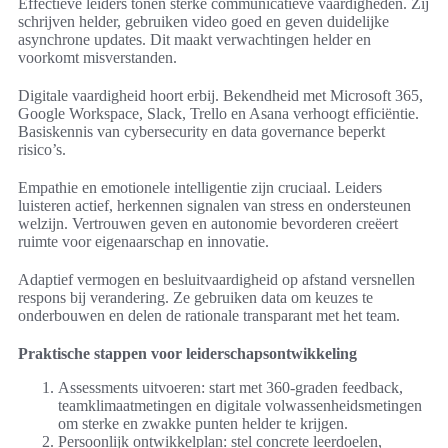
Effectieve leiders tonen sterke communicatieve vaardigheden. Zij
schrijven helder, gebruiken video goed en geven duidelijke
asynchrone updates. Dit maakt verwachtingen helder en
voorkomt misverstanden.
Digitale vaardigheid hoort erbij. Bekendheid met Microsoft 365,
Google Workspace, Slack, Trello en Asana verhoogt efficiëntie.
Basiskennis van cybersecurity en data governance beperkt
risico’s.
Empathie en emotionele intelligentie zijn cruciaal. Leiders
luisteren actief, herkennen signalen van stress en ondersteunen
welzijn. Vertrouwen geven en autonomie bevorderen creëert
ruimte voor eigenaarschap en innovatie.
Adaptief vermogen en besluitvaardigheid op afstand versnellen
respons bij verandering. Ze gebruiken data om keuzes te
onderbouwen en delen de rationale transparant met het team.
Praktische stappen voor leiderschapsontwikkeling
Assessments uitvoeren: start met 360-graden feedback,
teamklimaatmetingen en digitale volwassenheidsmetingen
om sterke en zwakke punten helder te krijgen.
Persoonlijk ontwikkelplan: stel concrete leerdoelen,