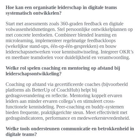
Hoe kan een organisatie leiderschap in digitale teams
systematisch ontwikkelen?
Start met assessments zoals 360-graden feedback en digitale
volwassenheidsmetingen. Stel persoonlijke ontwikkelplannen op
met concrete leerdoelen. Combineer blended learning en
microlearning, implementeer regelmatige feedbackloops
(wekelijkse stand-ups, één-op-één-gesprekken) en bouw
leiderschapsnetwerken voor kennisuitwisseling. Integreer OKR’s
en meetbare teamdoelen voor duidelijkheid en verantwoording.
Welke rol spelen coaching en mentoring op afstand bij
leiderschapsontwikkeling?
Coaching op afstand via gecertificeerde coaches (bijvoorbeeld
platforms als BetterUp of CoachHub) helpt bij
gedragsverandering en reflectie. Mentoring koppelt ervaren
leiders aan minder ervaren collega’s en stimuleert cross-
functionele kennisdeling. Peer-coaching en buddy-systemen
bieden frequente, praktijkgerichte steun. Meet effectiviteit met
gedragsindicatoren, performance en medewerkerstevredenheid.
Welke tools ondersteunen communicatie en betrokkenheid in
digitale teams?