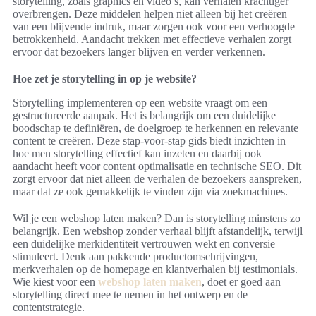
storytelling, zoals graphics en video’s, kan verhalen krachtiger
overbrengen. Deze middelen helpen niet alleen bij het creëren
van een blijvende indruk, maar zorgen ook voor een verhoogde
betrokkenheid. Aandacht trekken met effectieve verhalen zorgt
ervoor dat bezoekers langer blijven en verder verkennen.
Hoe zet je storytelling in op je website?
Storytelling implementeren op een website vraagt om een
gestructureerde aanpak. Het is belangrijk om een duidelijke
boodschap te definiëren, de doelgroep te herkennen en relevante
content te creëren. Deze stap-voor-stap gids biedt inzichten in
hoe men storytelling effectief kan inzeten en daarbij ook
aandacht heeft voor content optimalisatie en technische SEO. Dit
zorgt ervoor dat niet alleen de verhalen de bezoekers aanspreken,
maar dat ze ook gemakkelijk te vinden zijn via zoekmachines.
Wil je een webshop laten maken? Dan is storytelling minstens zo
belangrijk. Een webshop zonder verhaal blijft afstandelijk, terwijl
een duidelijke merkidentiteit vertrouwen wekt en conversie
stimuleert. Denk aan pakkende productomschrijvingen,
merkverhalen op de homepage en klantverhalen bij testimonials.
Wie kiest voor een
webshop laten maken
, doet er goed aan
storytelling direct mee te nemen in het ontwerp en de
contentstrategie.