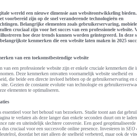
igitale wereld een nieuwe dimensie aan websiteontwikkeling bieden.
et voorbereid zijn op de snel veranderende technologieën en
htingen. Belangrijke elementen zoals gebruikerservaring, mobiele 
ullen cruciaal zijn voor het succes van een professionele website.
illustreren hoe deze trends kunnen worden geïntegreerd. In deze s
belangrijkste kenmerken die een website laten maken in 2025 succe
erken van een toekomstbestendige website
en van een professionele website zijn er enkele cruciale kenmerken die
nomen. Deze kenmerken omvatten voornamelijk website snelheid en
eid, die beide een directe invloed hebben op de gebruikerservaring en 
de site. Gezien de constante evolutie van technologie en gebruikersverwa
eze elementen te optimaliseren.
aties
s essentieel voor het behoud van bezoekers. Studie toont aan dat gebrui
agina te verlaten als deze langer dan enkele seconden duurt om te laden
nce rate en uiteindelijk slechtere conversie. Een goed geoptimaliseerde
 is dus cruciaal voor een succesvolle online presence. Investeren in
SEO o
sleutelrol, doordat het niet alleen de snelheid verbeterd, maar ook de vi