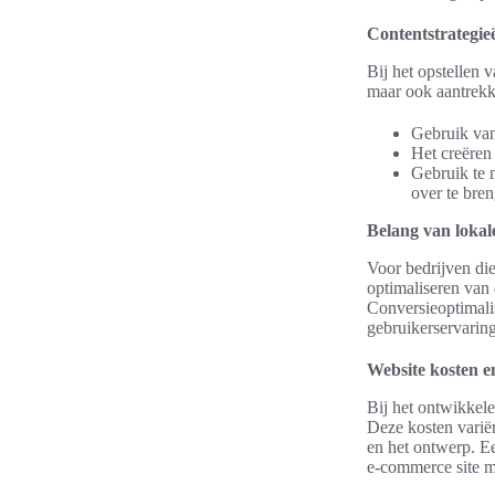
Contentstrategie
Bij het opstellen v
maar ook aantrekke
Gebruik van
Het creëren
Gebruik te 
over te bre
Belang van lokal
Voor bedrijven die
optimaliseren van 
Conversieoptimalis
gebruikerservarin
Website kosten e
Bij het ontwikkele
Deze kosten variër
en het ontwerp. E
e-commerce site me