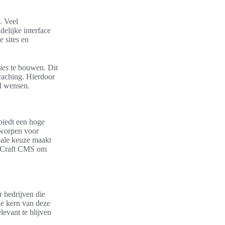
. Veel
elijke interface
 sites en
ies
te bouwen. Dit
 caching. Hierdoor
id wensen.
 biedt een hoge
ntworpen voor
eale keuze maakt
an Craft CMS om
r bedrijven die
de kern van deze
evant te blijven