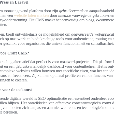
Press en Laravel
een toonaangevend platform door zijn
gebruiksgemak
en aanpasbaarheid
uiten een
website laten maken
door
mtea.be
vanwege de gebruiksvriend
ty-ondersteuning. Dit CMS maakt het eenvoudig om blogs, e-commerce
tten.
gen, biedt ontwikkelaars de mogelijkheid om
geavanceerde webapplicat
ch op maatwerk en biedt krachtige tools voor authenticatie, routing en
er geschikt voor organisaties die unieke functionaliteit en schaalbaarhe
voor Craft CMS?
rachtig alternatief dat perfect is voor maatwerkprojecten. Dit platform
teit en een gebruiksvriendelijk dashboard voor contentbeheer. Het is o
 complexe websites willen bouwen met specifieke eisen, wat het een id
eaus en freelancers. Zij kunnen optimaal profiteren van de functies v
ringen te creëren.
e voor de toekomst
rende digitale wereld is SEO optimalisatie een essentieel onderdeel voo
illen blijven. Het ontwikkelen van effectieve contentstrategieën vormt 
rijven moeten zich aanpassen aan nieuwe trends en technologieën om rel
te bereiken.