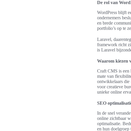
De rol van Word
WordPress blijft 
ondernemers besl
en brede communi
portfolio’s op te ze
Laravel, daarente
framework richt zi
is Laravel bijzond
Waarom kiezen 
Craft CMS is een k
mate van flexibili
ontwikkelaars die
voor creatieve bur
unieke online erva
SEO optimalisati
In de snel verande
online zichtbaar w
optimalisatie. Bed
en hun doelgroep 