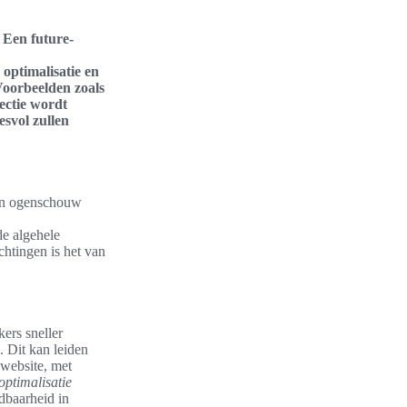
 Een future-
optimalisatie en
 Voorbeelden zoals
ectie wordt
svol zullen
 in ogenschouw
de algehele
chtingen is het van
kers sneller
. Dit kan leiden
 website, met
ptimalisatie
ndbaarheid in