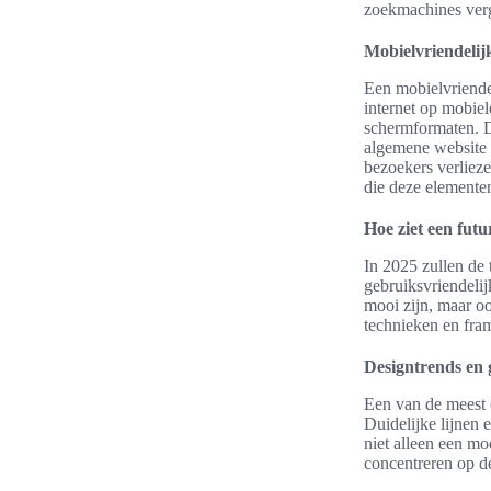
zoekmachines verg
Mobielvriendelij
Een mobielvriendel
internet op mobiel
schermformaten. Di
algemene website s
bezoekers verlieze
die deze elementen 
Hoe ziet een futu
In 2025 zullen de 
gebruiksvriendelij
mooi zijn, maar oo
technieken en fra
Designtrends en 
Een van de meest 
Duidelijke lijnen 
niet alleen een mo
concentreren op d