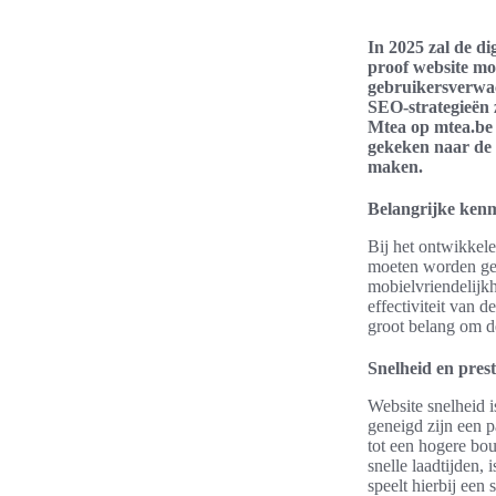
In 2025 zal de d
proof website mo
gebruikersverwac
SEO-strategieën z
Mtea op mtea.be 
gekeken naar de 
maken.
Belangrijke kenm
Bij het ontwikkel
moeten worden ge
mobielvriendelijkh
effectiviteit van 
groot belang om d
Snelheid en prest
Website snelheid i
geneigd zijn een p
tot een hogere bou
snelle laadtijden,
speelt hierbij een 