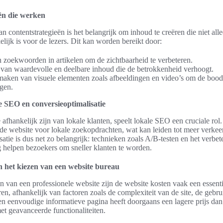
ën die werken
an contentstrategieën is het belangrijk om inhoud te creëren die niet all
lijk is voor de lezers. Dit kan worden bereikt door:
 zoekwoorden in artikelen om de zichtbaarheid te verbeteren.
 van waardevolle en deelbare inhoud die de betrokkenheid verhoogt.
maken van visuele elementen zoals afbeeldingen en video’s om de bood
ngen.
e SEO en conversieoptimalisatie
 afhankelijk zijn van lokale klanten, speelt lokale SEO een cruciale rol
de website voor lokale zoekopdrachten, wat kan leiden tot meer verkeer
atie is dus net zo belangrijk: technieken zoals A/B-testen en het verbe
g helpen bezoekers om sneller klanten te worden.
n het kiezen van een website bureau
n van een professionele website zijn de website kosten vaak een essent
en, afhankelijk van factoren zoals de complexiteit van de site, de gebr
en eenvoudige informatieve pagina heeft doorgaans een lagere prijs da
t geavanceerde functionaliteiten.