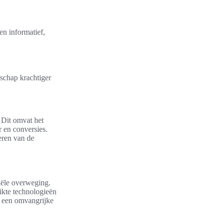
een informatief,
schap krachtiger
. Dit omvat het
 en conversies.
teren van de
iële overweging.
uikte technologieën
n een omvangrijke