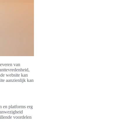
leveren van
anttevredenheid,
nde website kan
te aanzienlijk kan
n en platforms erg
 aanwezigheid
illende voordelen