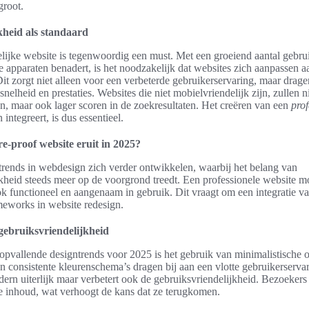
root.
kheid als standaard
ijke website is tegenwoordig een must. Met een groeiend aantal gebrui
e apparaten benadert, is het noodzakelijk dat websites zich aanpassen a
t zorgt niet alleen voor een verbeterde gebruikerservaring, maar drage
nelheid en prestaties. Websites die niet mobielvriendelijk zijn, zullen ni
n, maar ook lager scoren in de zoekresultaten. Het creëren van een
prof
integreert, is dus essentieel.
re-proof website eruit in 2025?
trends in webdesign zich verder ontwikkelen, waarbij het belang van
kheid steeds meer op de voorgrond treedt. Een professionele website mo
k functioneel en aangenaam in gebruik. Dit vraagt om een integratie va
meworks in website redesign.
gebruiksvriendelijkheid
opvallende designtrends voor 2025 is het gebruik van minimalistische 
en consistente kleurenschema’s dragen bij aan een vlotte gebruikerservar
dern uiterlijk maar verbetert ook de gebruiksvriendelijkheid. Bezoekers
e inhoud, wat verhoogt de kans dat ze terugkomen.