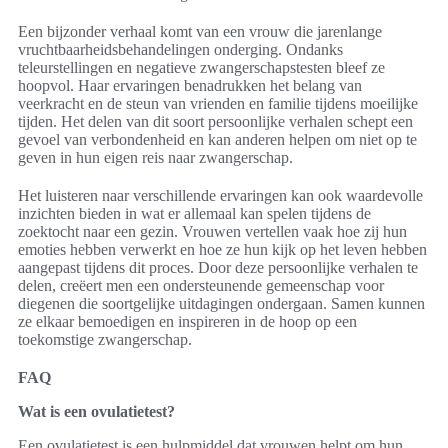
Een bijzonder verhaal komt van een vrouw die jarenlange
vruchtbaarheidsbehandelingen onderging. Ondanks
teleurstellingen en negatieve zwangerschapstesten bleef ze
hoopvol. Haar ervaringen benadrukken het belang van
veerkracht en de steun van vrienden en familie tijdens moeilijke
tijden. Het delen van dit soort persoonlijke verhalen schept een
gevoel van verbondenheid en kan anderen helpen om niet op te
geven in hun eigen reis naar zwangerschap.
Het luisteren naar verschillende ervaringen kan ook waardevolle
inzichten bieden in wat er allemaal kan spelen tijdens de
zoektocht naar een gezin. Vrouwen vertellen vaak hoe zij hun
emoties hebben verwerkt en hoe ze hun kijk op het leven hebben
aangepast tijdens dit proces. Door deze persoonlijke verhalen te
delen, creëert men een ondersteunende gemeenschap voor
diegenen die soortgelijke uitdagingen ondergaan. Samen kunnen
ze elkaar bemoedigen en inspireren in de hoop op een
toekomstige zwangerschap.
FAQ
Wat is een ovulatietest?
Een ovulatietest is een hulpmiddel dat vrouwen helpt om hun