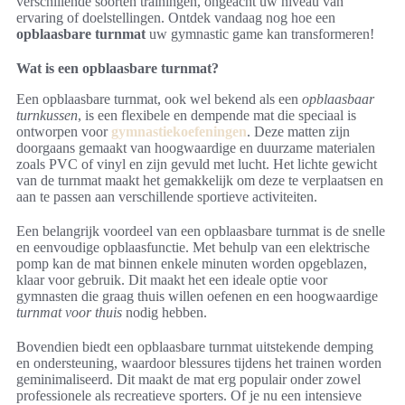
verschillende soorten trainingen, ongeacht uw niveau van
ervaring of doelstellingen. Ontdek vandaag nog hoe een
opblaasbare turnmat
uw gymnastic game kan transformeren!
Wat is een opblaasbare turnmat?
Een opblaasbare turnmat, ook wel bekend als een
opblaasbaar
turnkussen
, is een flexibele en dempende mat die speciaal is
ontworpen voor
gymnastiekoefeningen
. Deze matten zijn
doorgaans gemaakt van hoogwaardige en duurzame materialen
zoals PVC of vinyl en zijn gevuld met lucht. Het lichte gewicht
van de turnmat maakt het gemakkelijk om deze te verplaatsen en
aan te passen aan verschillende sportieve activiteiten.
Een belangrijk voordeel van een opblaasbare turnmat is de snelle
en eenvoudige opblaasfunctie. Met behulp van een elektrische
pomp kan de mat binnen enkele minuten worden opgeblazen,
klaar voor gebruik. Dit maakt het een ideale optie voor
gymnasten die graag thuis willen oefenen en een hoogwaardige
turnmat voor thuis
nodig hebben.
Bovendien biedt een opblaasbare turnmat uitstekende demping
en ondersteuning, waardoor blessures tijdens het trainen worden
geminimaliseerd. Dit maakt de mat erg populair onder zowel
professionele als recreatieve sporters. Of je nu een intensieve