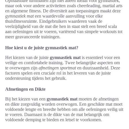
Opblaasbare turnmatten zijn niet alleen ideaal voor gymnastiek,
maar ook voor andere activiteiten zoals cheerleading, martial arts
en algemene fitness. De diversiteit aan toepassingen maakt deze
gymnastiek mat
een waardevolle aanvulling voor elke
thuisfitnessruimte. Eindgebruikers waarderen vaak de
veelzijdigheid van de mat die hen in staat stelt een breed scala
aan oefeningen uit te voeren, variërend van simpele workouts tot
meer geavanceerde trainingen.
Hoe kiest u de juiste gymnastiek mat?
Het kiezen van de juiste
gymnastiek mat
is essentieel voor een
veilige en comfortabele training. Twee belangrijke aspecten om
te overwegen zijn
afmetingen sportmat
en duurzaamheid. Deze
factoren spelen een cruciale rol in het leveren van de juiste
ondersteuning tijdens het gebruik.
Afmetingen en Dikte
Bij het kiezen van een
gymnastiek mat
moeten de afmetingen
en dikte zorgvuldig worden overwogen. Een geschikte mat moet
voldoende lengte en breedte hebben om alle oefeningen veilig uit
te voeren. Daarnaast is de dikte van de mat belangrijk om
voldoende demping te bieden en letsel te voorkomen.