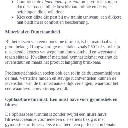
Controleer de
afmetingen sportmat
om ervoor te zorgen
dat deze passen bij de beschikbare ruimte en de type
oefeningen die u wilt doen.
Kies een dikte die past bij uw trainingsniveau; een dikkere
mat biedt meer comfort en bescherming.
Materiaal en Duurzaamheid
Bij het kiezen van een duurzame turnmat, is het materiaal van
groot belang. Hoogwaardige materialen zoals PVC of vinyl zijn
uitstekende keuzes vanwege hun duurzaamheid en weerstand
tegen slijtage. Kwalitatief materiaal gymnastiekmat verlengt de
levensduur en maakt het product langdurig bruikbaar.
Productietechnieken spelen ook een rol in de duurzaamheid van
de mat. Versterkte randen en stevige luchtventielen kunnen de
levensduur van de turnmat aanzienlijk verlengen, waardoor het
een waardevolle investering wordt.
Opblaasbare turnmat: Een must-have voor gymnastiek en
fitness
De opblaasbare turnmat is zonder twijfel een
must-have
fitnessaccessoire
voor iedereen die serieus bezig is met
gymnastiek of fitness. Deze mat biedt een perfecte combinatie