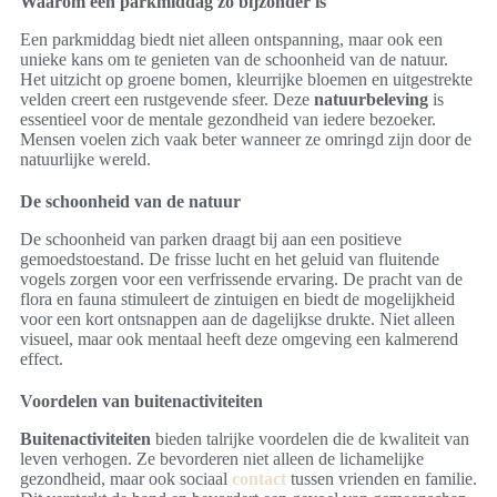
Waarom een parkmiddag zo bijzonder is
Een parkmiddag biedt niet alleen ontspanning, maar ook een
unieke kans om te genieten van de schoonheid van de natuur.
Het uitzicht op groene bomen, kleurrijke bloemen en uitgestrekte
velden creert een rustgevende sfeer. Deze
natuurbeleving
is
essentieel voor de mentale gezondheid van iedere bezoeker.
Mensen voelen zich vaak beter wanneer ze omringd zijn door de
natuurlijke wereld.
De schoonheid van de natuur
De schoonheid van parken draagt bij aan een positieve
gemoedstoestand. De frisse lucht en het geluid van fluitende
vogels zorgen voor een verfrissende ervaring. De pracht van de
flora en fauna stimuleert de zintuigen en biedt de mogelijkheid
voor een kort ontsnappen aan de dagelijkse drukte. Niet alleen
visueel, maar ook mentaal heeft deze omgeving een kalmerend
effect.
Voordelen van buitenactiviteiten
Buitenactiviteiten
bieden talrijke voordelen die de kwaliteit van
leven verhogen. Ze bevorderen niet alleen de lichamelijke
gezondheid, maar ook sociaal
contact
tussen vrienden en familie.