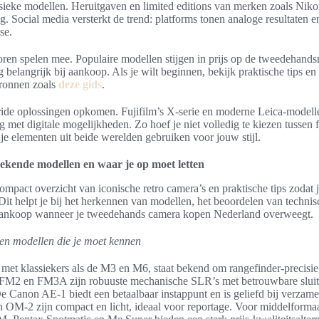
ssieke modellen. Heruitgaven en limited editions van merken zoals Nik
ag. Social media versterkt de trend: platforms tonen analoge resultaten e
se.
ren spelen mee. Populaire modellen stijgen in prijs op de tweedehand
 belangrijk bij aankoop. Als je wilt beginnen, bekijk praktische tips en 
bronnen zoals
deze gids
.
ybride oplossingen opkomen. Fujifilm’s X-serie en moderne Leica-model
g met digitale mogelijkheden. Zo hoef je niet volledig te kiezen tussen 
 je elementen uit beide werelden gebruiken voor jouw stijl.
bekende modellen en waar je op moet letten
 compact overzicht van iconische retro camera’s en praktische tips zodat
it helpt je bij het herkennen van modellen, het beoordelen van technisc
aankoop wanneer je tweedehands camera kopen Nederland overweegt.
en modellen die je moet kennen
met klassiekers als de M3 en M6, staat bekend om rangefinder-precisie
FM2 en FM3A zijn robuuste mechanische SLR’s met betrouwbare sluiter
De Canon AE-1 biedt een betaalbaar instappunt en is geliefd bij verzame
M-2 zijn compact en licht, ideaal voor reportage. Voor middelformaat