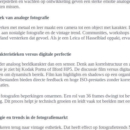
erpstellen en wachten op ontwikkeling geven een sterke emotie analoge
cten missen.
ek van analoge fotografie
ken met metaal en leer maakt een camera tot een object met karakter. D
j aan nostalgie fotografie en de vintage trend. Communities, workshops
land versterken dat gevoel. Als je een Leica of Hasselblad oppakt, erva
teristieken versus digitale perfectie
der analoog beeldkarakter dan een sensor. Denk aan korrelstructuur en 
 je ziet bij Kodak Portra of Ilford HP5. De discussie film versus digit
s en om dynamisch bereik. Film kan highlights en shadows op een organi
 bestanden bieden directe feedback en hoge ISO-prestaties zonder korrel
aties.
t fotografen beperkingen omarmen. Een rol van 36 frames dwingt tot b
g. Dit proces helpt je technisch groeien en leidt vaak tot beelden met ee
gie en trends in de fotografiemarkt
keren terug naar vintage esthetiek. Dat heeft effect op fotografietrends