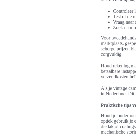
Controleer 
Test of de m
Vraag naar s
Zoek naar o
Voor tweedehands 
marktplaats, gespe
scherpe prijzen bi
zorgvuldig.
Houd rekening met 
betaalbare instapp
verzendkosten beïn
Als je vintage cam
in Nederland. Dit 
Praktische tips 
Houd je onderhoud
optiek gebruik je 
die lak of coatings
mechanische storin