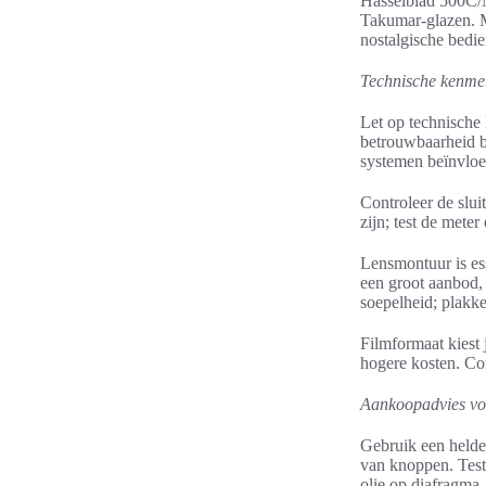
Hasselblad 500C/M
Takumar-glazen. Mo
nostalgische bedie
Technische kenmer
Let op technische 
betrouwbaarheid be
systemen beïnvloe
Controleer de slui
zijn; test de mete
Lensmontuur is es
een groot aanbod,
soepelheid; plakk
Filmformaat kiest
hogere kosten. Con
Aankoopadvies vo
Gebruik een helder
van knoppen. Test 
olie op diafragma