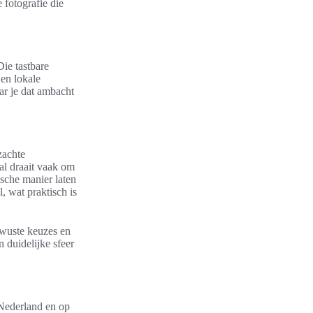
 fotografie die
ie tastbare
 en lokale
ar je dat ambacht
zachte
aal draait vaak om
sche manier laten
, wat praktisch is
ewuste keuzes en
n duidelijke sfeer
 Nederland en op