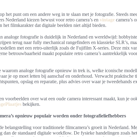
 op het punt om een andere weg in te slaan met je fotografie. Steeds me
bers Nederland kiezen bewust voor retro camera’s en
vintage
camera’s o
n het filmkarakter dat digitale beelden niet altijd bieden.
 analoge fotografie is duidelijk in Nederland en wereldwijd: hobbyiste
rijpen terug naar fully mechanical rangefinders en klassieke SLR’s, ma
odellen met een retro-uiterlijk zoals de Fujifilm X-series. Deze mix va
rne betrouwbaarheid maakt populaire retro camera’s aantrekkelijk voo
s je waarom analoge fotografie opnieuw in trek is, welke iconische mode
ar je op moet letten bij aanschaf en onderhoud. Verwacht praktische t
tspunten, opslag en reparatie, plus advies over waar je tweedehands e
en voorbeelden over wat een oude camera interessant maakt, kun je oo
gePlaatjes
bekijken.
era’s opnieuw populair worden onder fotografieliefhebbers
 de belangstelling voor traditionele filmcamera’s groeit in Nederland. 
g dan de standaard digitale workflow. De fysieke handelingen zoals he