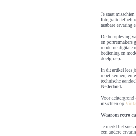
Je staat misschien
fotografieliefheb
tastbare ervaring e
De heropleving van
en portretmakers g
moderne digitale m
bediening en mode
doelgroep.
In dit artikel lee
moet kennen, en wa
technische aandach
Nederland.
Voor achtergrond 
inzichten op
Vinta
Waarom retro cam
Je merkt het snel:
een andere ervarin