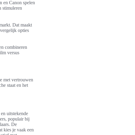
on en Canon spelen
n stimuleren
smarkt. Dat maakt
vergelijk opties
len combineren
film versus
 je met vertrouwen
he staat en het
 en uitstekende
s, populair bij
laars. De
 kies je vaak een