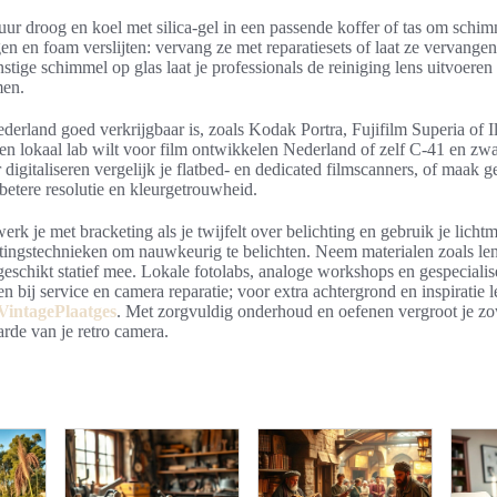
uur droog en koel met silica-gel in een passende koffer of tas om schi
en en foam verslijten: vervang ze met reparatiesets of laat ze vervange
rnstige schimmel op glas laat je professionals de reiniging lens uitvoere
men.
ederland goed verkrijgbaar is, zoals Kodak Portra, Fujifilm Superia of 
een lokaal lab wilt voor film ontwikkelen Nederland of zelf C-41 en zwa
digitaliseren vergelijk je flatbed- en dedicated filmscanners, of maak g
betere resolutie en kleurgetrouwheid.
rk je met bracketing als je twijfelt over belichting en gebruik je licht
tingstechnieken om nauwkeurig te belichten. Neem materialen zoals le
eschikt statief mee. Lokale fotolabs, analoge workshops en gespecialis
n bij service en camera reparatie; voor extra achtergrond en inspiratie l
VintagePlaatges
. Met zorgvuldig onderhoud en oefenen vergroot je zo
rde van je retro camera.