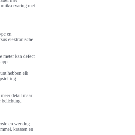
atief met
ebruikservaring met
ype en
rsus elektronische
de meter kan defect
 app.
ount hebben elk
pstelring
 meer detail maar
 belichting.
rosie en werking
himmel, krassen en