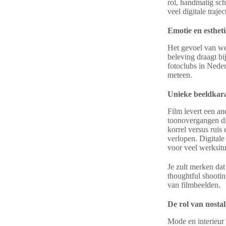
rol, handmatig sch
veel digitale traje
Emotie en estheti
Het gevoel van wer
beleving draagt bi
fotoclubs in Neder
meteen.
Unieke beeldkarak
Film levert een an
toonovergangen die
korrel versus rui
verlopen. Digitale
voor veel werksitu
Je zult merken da
thoughtful shootin
van filmbeelden.
De rol van nostal
Mode en interieur 