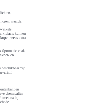
lichten.
erhogen waarde.
owinkels,
marktplaats kunnen
ankopen wees extra
ax Spotmatic vaak
invoer- en
s beschikbaar zijn
ervaring.
buitenkant en
ieve chemicaliën
chtmeters; bij
schade.