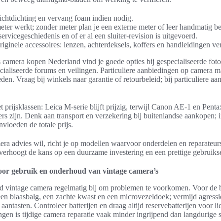
lichtdichting en vervang foam indien nodig.
eter werkt; zonder meter plan je een externe meter of leer handmatig be
ervicegeschiedenis en of er al een sluiter-revision is uitgevoerd.
riginele accessoires: lenzen, achterdeksels, koffers en handleidingen v
camera kopen Nederland vind je goede opties bij gespecialiseerde fot
cialiseerde forums en veilingen. Particuliere aanbiedingen op camera 
eden. Vraag bij winkels naar garantie of retourbeleid; bij particuliere a
prijsklassen: Leica M-serie blijft prijzig, terwijl Canon AE-1 en Pent
ers zijn. Denk aan transport en verzekering bij buitenlandse aankopen; 
vloeden de totale prijs.
era advies wil, richt je op modellen waarvoor onderdelen en reparateur
verhoogt de kans op een duurzame investering en een prettige gebruiks
voor gebruik en onderhoud van vintage camera’s
 vintage camera regelmatig bij om problemen te voorkomen. Voor de 
een blaasbalg, een zachte kwast en een microvezeldoek; vermijd agress
 aantasten. Controleer batterijen en draag altijd reservebatterijen voor li
gen is tijdige camera reparatie vaak minder ingrijpend dan langdurige 