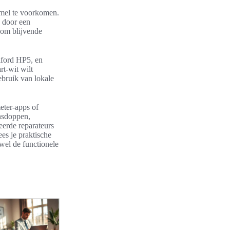
mmel te voorkomen.
n door een
n om blijvende
Ilford HP5, en
rt-wit wilt
ebruik van lokale
meter-apps of
nsdoppen,
eerde reparateurs
ees je praktische
wel de functionele