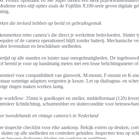
. Pentax Spotmatic en Me Super bieden een sterk prijs-kwaliteitsaltern
derne retro-stijl opties zoals de Fujifilm X100-serie geven digitale g
ning.
ken die invloed hebben op beeld en gebruiksgemak
kenmerken retro camera’s die direct je werkritme beïnvloeden. Sluiter t
palen of de camera operationeel blijft zonder batterij. Mechanische ve
den levensduur en beschikbare snelheden.
tertijd op alle standen en luister naar onregelmatigheden. De ingebouw
r of bereid je voor op handmatig meten met een losse belichtingsmeter of
sentieel voor compatibiliteit van glaswerk. M-mount, F-mount en K-m
 maar sommige adaptors vergroten je keuze. Let op diafragma- en scher
erige ringen maken werken lastig.
 je workflow: 35mm is goedkoper en sneller, middelformaat (120) levert
troleer lichtdichting, schuimrubber en sluiterconditie voor betrouwbare
or tweedehands en vintage camera’s in Nederland
e inspectie checklist voor elke aankoop. Bekijk extern op deuken, cor
sluiter op alle snelheden en controleer geluiden. Inspecteer lens op sc
, en beweeg diafragma-bladen om werking te verifiëren.