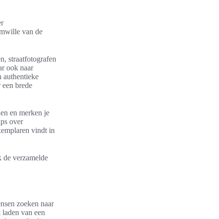
er
mwille van de
n, straatfotografen
ar ook naar
n authentieke
r een brede
llen en merken je
ips over
xemplaren vindt in
k de verzamelde
Mensen zoeken naar
t laden van een