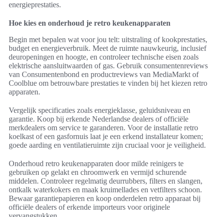
energieprestaties.
Hoe kies en onderhoud je retro keukenapparaten
Begin met bepalen wat voor jou telt: uitstraling of kookprestaties,
budget en energieverbruik. Meet de ruimte nauwkeurig, inclusief
deuropeningen en hoogte, en controleer technische eisen zoals
elektrische aansluitwaarden of gas. Gebruik consumentenreviews
van Consumentenbond en productreviews van MediaMarkt of
Coolblue om betrouwbare prestaties te vinden bij het kiezen retro
apparaten.
Vergelijk specificaties zoals energieklasse, geluidsniveau en
garantie. Koop bij erkende Nederlandse dealers of officiële
merkdealers om service te garanderen. Voor de installatie retro
koelkast of een gasfornuis laat je een erkend installateur komen;
goede aarding en ventilatieruimte zijn cruciaal voor je veiligheid.
Onderhoud retro keukenapparaten door milde reinigers te
gebruiken op gelakt en chroomwerk en vermijd schurende
middelen. Controleer regelmatig deurrubbers, filters en slangen,
ontkalk waterkokers en maak kruimellades en vetfilters schoon.
Bewaar garantiepapieren en koop onderdelen retro apparaat bij
officiële dealers of erkende importeurs voor originele
vervangstukken.