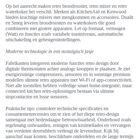
Op het aanrecht maken retro broodrooster, retro mixer en retro
waterkoker het verschil. Merken als KitchenAid en Kenwood
bieden krachtige mixers met mengkommen en accessoires. Dualit
en Smeg leveren broodroosters en waterkokers die goed
combineren met grotere apparaten. Let op formaat, vermogen
(Watt) en functies zoals variabele toastniveaus, automatische
uitschakeling en geheugeninstellingen.
Moderne technologie in een nostalgisch jasje
Fabrikanten integreren moderne functies retro design door
digitale thermostaten achter analoge knoppen te plaatsen. Je ziet
energiezuinige compressoren, sensoren en in sommige premium
modellen slimme retro apparaten met Wi‑Fi of app-connectiviteit.
Niet alle toestellen hebben volledige smart home-integratie, maar
connected kitchen retro-oplossingen bestaan via slimme
stopcontacten en losse sensoren.
Praktische tips: controleer technische specificaties en
consumentenrecensies om te zien of het diepe retro-design
samengaat met hedendaagse betrouwbaarheid. Onderhoud zoals
regelmatig ontwaarden, reinigen van kruimellades en vervangen
van versleten deurrubbers verlengt de levensduur. Kijk bij
aanschaf naar kosten, beschikbare onderdelen en de lange termijn