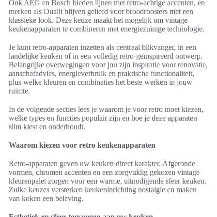
Ook AEG en Bosch bieden lijnen met retro-achtige accenten, en
merken als Dualit blijven geliefd voor broodroosters met een
klassieke look. Deze keuze maakt het mogelijk om vintage
keukenapparaten te combineren met energiezuinige technologie.
Je kunt retro-apparaten inzetten als centraal blikvanger, in een
landelijke keuken of in een volledig retro-geïnspireerd ontwerp.
Belangrijke overwegingen voor jou zijn inspiratie voor renovatie,
aanschafadvies, energieverbruik en praktische functionaliteit,
plus welke kleuren en combinaties het beste werken in jouw
ruimte.
In de volgende secties lees je waarom je voor retro moet kiezen,
welke types en functies populair zijn en hoe je deze apparaten
slim kiest en onderhoudt.
Waarom kiezen voor retro keukenapparaten
Retro-apparaten geven uw keuken direct karakter. Afgeronde
vormen, chromen accenten en een zorgvuldig gekozen vintage
kleurenpalet zorgen voor een warme, uitnodigende sfeer keuken.
Zulke keuzes versterken keukeninrichting nostalgie en maken
van koken een beleving.
Esthetiek en sfeer toevoegen aan uw keuken