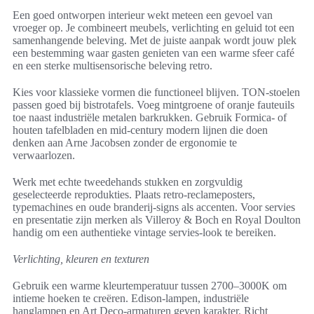
Een goed ontworpen interieur wekt meteen een gevoel van
vroeger op. Je combineert meubels, verlichting en geluid tot een
samenhangende beleving. Met de juiste aanpak wordt jouw plek
een bestemming waar gasten genieten van een warme sfeer café
en een sterke multisensorische beleving retro.
Kies voor klassieke vormen die functioneel blijven. TON-stoelen
passen goed bij bistrotafels. Voeg mintgroene of oranje fauteuils
toe naast industriële metalen barkrukken. Gebruik Formica- of
houten tafelbladen en mid-century modern lijnen die doen
denken aan Arne Jacobsen zonder de ergonomie te
verwaarlozen.
Werk met echte tweedehands stukken en zorgvuldig
geselecteerde reprodukties. Plaats retro-reclameposters,
typemachines en oude branderij-signs als accenten. Voor servies
en presentatie zijn merken als Villeroy & Boch en Royal Doulton
handig om een authentieke vintage servies-look te bereiken.
Verlichting, kleuren en texturen
Gebruik een warme kleurtemperatuur tussen 2700–3000K om
intieme hoeken te creëren. Edison-lampen, industriële
hanglampen en Art Deco-armaturen geven karakter. Richt