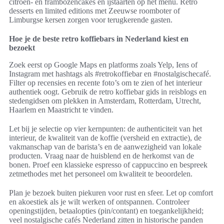
citroen- en frambozencakes en ijstaarten op het menu. Retro
desserts en limited editions met Zeeuwse roomboter of
Limburgse kersen zorgen voor terugkerende gasten.
Hoe je de beste retro koffiebars in Nederland kiest en
bezoekt
Zoek eerst op Google Maps en platforms zoals Yelp, Iens of
Instagram met hashtags als #retrokoffiebar en #nostalgischecafé.
Filter op recensies en recente foto’s om te zien of het interieur
authentiek oogt. Gebruik de retro koffiebar gids in reisblogs en
stedengidsen om plekken in Amsterdam, Rotterdam, Utrecht,
Haarlem en Maastricht te vinden.
Let bij je selectie op vier kernpunten: de authenticiteit van het
interieur, de kwaliteit van de koffie (versheid en extractie), de
vakmanschap van de barista’s en de aanwezigheid van lokale
producten. Vraag naar de huisblend en de herkomst van de
bonen. Proef een klassieke espresso of cappuccino en bespreek
zetmethodes met het personeel om kwaliteit te beoordelen.
Plan je bezoek buiten piekuren voor rust en sfeer. Let op comfort
en akoestiek als je wilt werken of ontspannen. Controleer
openingstijden, betaalopties (pin/contant) en toegankelijkheid;
veel nostalgische cafés Nederland zitten in historische panden