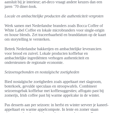
aansluit bij je interieur; art-deco vraagt andere keuzes dan een
jaren ’70 diner-look.
Locale en ambachtelijke producten die authenticiteit vergroten
Werk samen met Nederlandse branders zoals Bocca Coffee of
White Label Coffee en lokale microbranders voor single-origin
en house blends. Zet traceerbaarheid en branddatum op de kaart
om storytelling te versterken.
Betrek Nederlandse bakkerijen en ambachtelijke leveranciers
voor brood en zuivel. Lokale producten koffiebar en
ambachtelijke ingrediënten verhogen authenticiteit en
ondersteunen de regionale economie.
Seizoensgebonden en nostalgische zoetigheden
Bied nostalgische zoetigheden zoals appeltaart met slagroom,
boterkoek, gevulde speculaas en stroopwafels. Combineer
seizoensgebak koffiebar met koffiesuggesties; affogato past bij
zomerijs, Irish coffee past bij warme appelcake in de winter.
Pas desserts aan per seizoen: in herfst en winter serveer je kaneel-
appeltaart en warme appelcompote. In lente en zomer staan