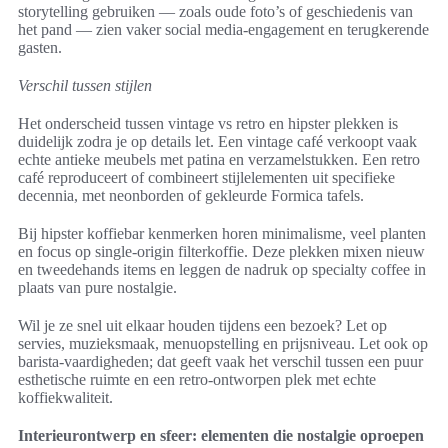
storytelling gebruiken — zoals oude foto’s of geschiedenis van
het pand — zien vaker social media-engagement en terugkerende
gasten.
Verschil tussen stijlen
Het onderscheid tussen vintage vs retro en hipster plekken is
duidelijk zodra je op details let. Een vintage café verkoopt vaak
echte antieke meubels met patina en verzamelstukken. Een retro
café reproduceert of combineert stijlelementen uit specifieke
decennia, met neonborden of gekleurde Formica tafels.
Bij hipster koffiebar kenmerken horen minimalisme, veel planten
en focus op single-origin filterkoffie. Deze plekken mixen nieuw
en tweedehands items en leggen de nadruk op specialty coffee in
plaats van pure nostalgie.
Wil je ze snel uit elkaar houden tijdens een bezoek? Let op
servies, muzieksmaak, menuopstelling en prijsniveau. Let ook op
barista-vaardigheden; dat geeft vaak het verschil tussen een puur
esthetische ruimte en een retro-ontworpen plek met echte
koffiekwaliteit.
Interieurontwerp en sfeer: elementen die nostalgie oproepen