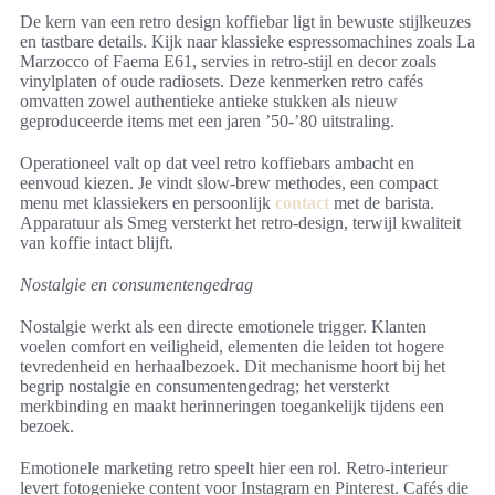
De kern van een retro design koffiebar ligt in bewuste stijlkeuzes
en tastbare details. Kijk naar klassieke espressomachines zoals La
Marzocco of Faema E61, servies in retro-stijl en decor zoals
vinylplaten of oude radiosets. Deze kenmerken retro cafés
omvatten zowel authentieke antieke stukken als nieuw
geproduceerde items met een jaren ’50-’80 uitstraling.
Operationeel valt op dat veel retro koffiebars ambacht en
eenvoud kiezen. Je vindt slow-brew methodes, een compact
menu met klassiekers en persoonlijk
contact
met de barista.
Apparatuur als Smeg versterkt het retro-design, terwijl kwaliteit
van koffie intact blijft.
Nostalgie en consumentengedrag
Nostalgie werkt als een directe emotionele trigger. Klanten
voelen comfort en veiligheid, elementen die leiden tot hogere
tevredenheid en herhaalbezoek. Dit mechanisme hoort bij het
begrip nostalgie en consumentengedrag; het versterkt
merkbinding en maakt herinneringen toegankelijk tijdens een
bezoek.
Emotionele marketing retro speelt hier een rol. Retro-interieur
levert fotogenieke content voor Instagram en Pinterest. Cafés die