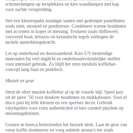
schemerlampen op leesplekken en kies wandlampen met kap
voor zachte verspreiding.
Stel een kleurenpalet nostalgie samen met gedempte pasteltinten
zoals mint, mosterd en poederroze. Combineer warme houttinten
met accenten in koper of messing. Texturen zoals ribfluweel,
verweerd hout, terrazzo en keramische tegels verhogen de
tactiele aantrekkingskracht.
Let op onderhoud en duurzaamheid. Kies UV-bestendige
materialen bij veel daglicht en onderhoudsvriendelijke stoffen
voor intensief gebruik. Zo blijft het retro meubels koffiebar-
concept lang fraai en praktisch.
Muziek en geur
Stem de sfeer muziek koffiebar af op de visuele stijl. Speel jazz
uit de jaren ’50 voor donkere houttinten en mokkabonen. Soul of
disco past bij felle kleuren en een speelser decor. Gebruik
vinylspelers voor extra authenticiteit of kies curated playlists op
streamingdiensten.
Geuren in horeca beïnvloeden het bezoek sterk. Laat de geur van
verse koffie domineren en voeg subtiele aroma’s toe zoals