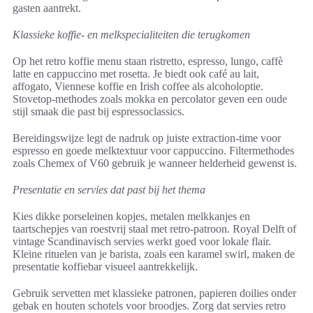
gasten aantrekt.
Klassieke koffie- en melkspecialiteiten die terugkomen
Op het retro koffie menu staan ristretto, espresso, lungo, caffè
latte en cappuccino met rosetta. Je biedt ook café au lait,
affogato, Viennese koffie en Irish coffee als alcoholoptie.
Stovetop-methodes zoals mokka en percolator geven een oude
stijl smaak die past bij espressoclassics.
Bereidingswijze legt de nadruk op juiste extraction-time voor
espresso en goede melktextuur voor cappuccino. Filtermethodes
zoals Chemex of V60 gebruik je wanneer helderheid gewenst is.
Presentatie en servies dat past bij het thema
Kies dikke porseleinen kopjes, metalen melkkanjes en
taartschepjes van roestvrij staal met retro-patroon. Royal Delft of
vintage Scandinavisch servies werkt goed voor lokale flair.
Kleine rituelen van je barista, zoals een karamel swirl, maken de
presentatie koffiebar visueel aantrekkelijk.
Gebruik servetten met klassieke patronen, papieren doilies onder
gebak en houten schotels voor broodjes. Zorg dat servies retro