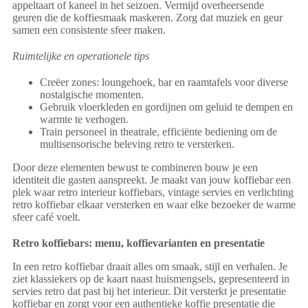
appeltaart of kaneel in het seizoen. Vermijd overheersende
geuren die de koffiesmaak maskeren. Zorg dat muziek en geur
samen een consistente sfeer maken.
Ruimtelijke en operationele tips
Creëer zones: loungehoek, bar en raamtafels voor diverse
nostalgische momenten.
Gebruik vloerkleden en gordijnen om geluid te dempen en
warmte te verhogen.
Train personeel in theatrale, efficiënte bediening om de
multisensorische beleving retro te versterken.
Door deze elementen bewust te combineren bouw je een
identiteit die gasten aanspreekt. Je maakt van jouw koffiebar een
plek waar retro interieur koffiebars, vintage servies en verlichting
retro koffiebar elkaar versterken en waar elke bezoeker de warme
sfeer café voelt.
Retro koffiebars: menu, koffievarianten en presentatie
In een retro koffiebar draait alles om smaak, stijl en verhalen. Je
ziet klassiekers op de kaart naast huismengsels, gepresenteerd in
servies retro dat past bij het interieur. Dit versterkt je presentatie
koffiebar en zorgt voor een authentieke koffie presentatie die