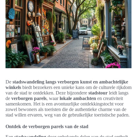
De
stadswandeling langs verborgen kunst en ambachtelijke
winkels
biedt bezoekers een unieke kans om de culturele rijkdom
van de stad te ontdekken. Deze bijzondere
stadstour
leidt langs
de
verborgen parels
, waar
lokale ambachten
en creativiteit
samenkomen. Het is een avontuurlijke ontdekkingstocht voor
zowel bewoners als toeristen die de authentieke charme van de
stad willen ervaren, weg van de gebruikelijke toeristische paden.
Ontdek de verborgen parels van de stad
Een
stadswandeling
door onbekende delen van de stad onthult