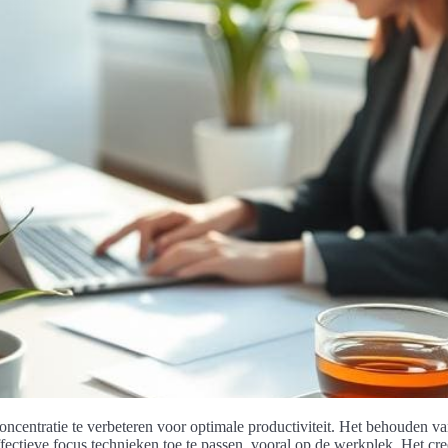
ncentratie te verbeteren voor optimale productiviteit. Het behouden v
fectieve focus technieken toe te passen, vooral op de werkplek. Het cr