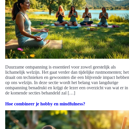
Duurzame ontspanning is essentieel voor zowel geestelijk als
lichamelijk welzijn. Het gaat verder dan tijdelijke rustmomenten; het
draait om technieken en gewoonten die een blijvende impact hebbe
op ons welzijn. In deze sectie wordt het belang van langdurige
ontspanning benadrukt en krijgt de lezer een overzicht van wat er in
de komende secties behandeld zal […]
Hoe combineer je hobby en mindfulness?