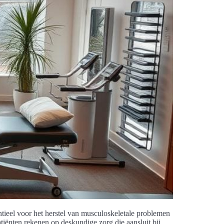
ntieel voor het herstel van musculoskeletale problemen
tiënten rekenen op deskundige zorg die aansluit bij