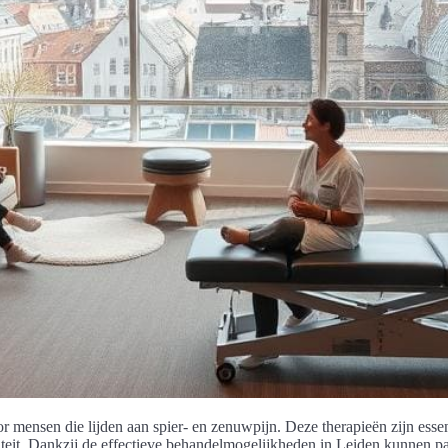
r mensen die lijden aan spier- en zenuwpijn. Deze therapieën zijn esse
iteit. Dankzij de effectieve behandelmogelijkheden in Leiden kunnen pa