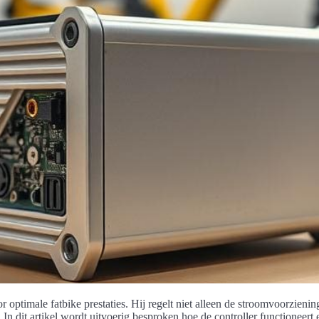
or optimale fatbike prestaties. Hij regelt niet alleen de stroomvoorzie
n dit artikel wordt uitvoerig besproken hoe de controller functioneert 