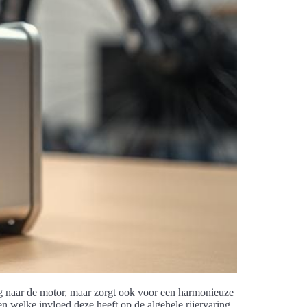
ning naar de motor, maar zorgt ook voor een harmonieuze
en welke invloed deze heeft op de algehele rijervaring