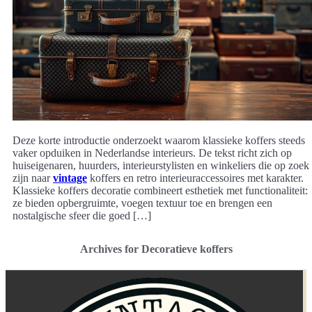
Deze korte introductie onderzoekt waarom klassieke koffers steeds
vaker opduiken in Nederlandse interieurs. De tekst richt zich op
huiseigenaren, huurders, interieurstylisten en winkeliers die op zoek
zijn naar
vintage
koffers en retro interieuraccessoires met karakter.
Klassieke koffers decoratie combineert esthetiek met functionaliteit:
ze bieden opbergruimte, voegen textuur toe en brengen een
nostalgische sfeer die goed […]
Archives for Decoratieve koffers