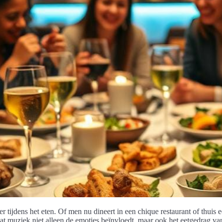
er tijdens het eten. Of men nu dineert in een chique restaurant of thuis e
dat muziek niet alleen de emoties beïnvloedt, maar ook het eetgedrag 