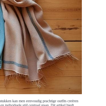
n stukken kan men eenvoudig prachtige outfits creëren
individuele stijl centraal staan. Dit artikel biedt