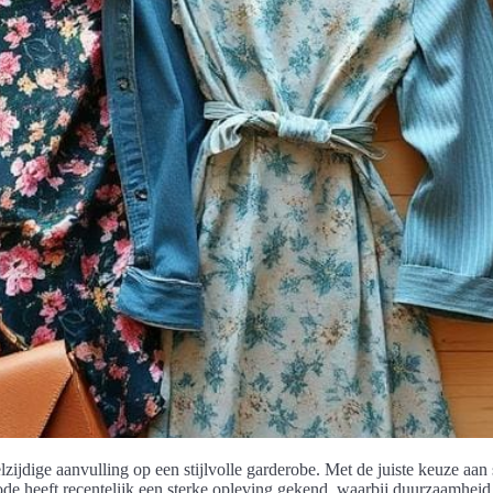
elzijdige aanvulling op een stijlvolle garderobe. Met de juiste keuze aa
e heeft recentelijk een sterke opleving gekend, waarbij duurzaamheid en 