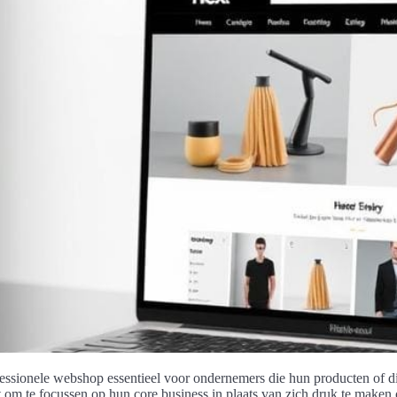
essionele webshop essentieel voor ondernemers die hun producten of d
aat om te focussen op hun core business in plaats van zich druk te mak