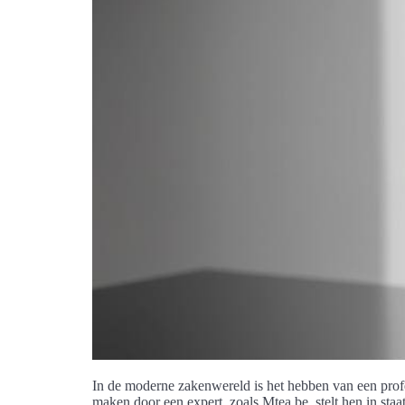
In de moderne zakenwereld is het hebben van een prof
maken door een expert, zoals Mtea.be, stelt hen in st