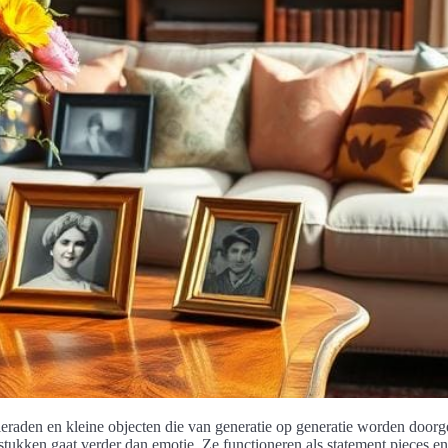
, sieraden en kleine objecten die van generatie op generatie worden doo
fstukken gaat verder dan emotie. Ze functioneren als statement pieces e