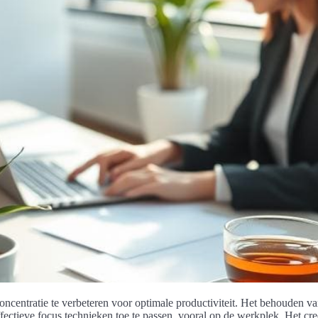
ncentratie te verbeteren voor optimale productiviteit. Het behouden v
fectieve focus technieken toe te passen, vooral op de werkplek. Het cr