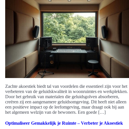
Zachte akoestiek biedt tal van voordelen die essentieel zijn voor het
verbeteren van de geluidskwaliteit in woonruimtes en werkplekken.
Door het gebruik van materialen die geluidsgolven absorberen,
creëren zij een aangenamere geluidsomgeving. Dit heeft niet alleen
een positieve impact op de leefomgeving, maar draagt ook bij aan
het algemeen welzijn van de bewoners. Een goede […]
Optimaliseer Gemakkelijk je Ruimte – Verbeter je Akoestiek