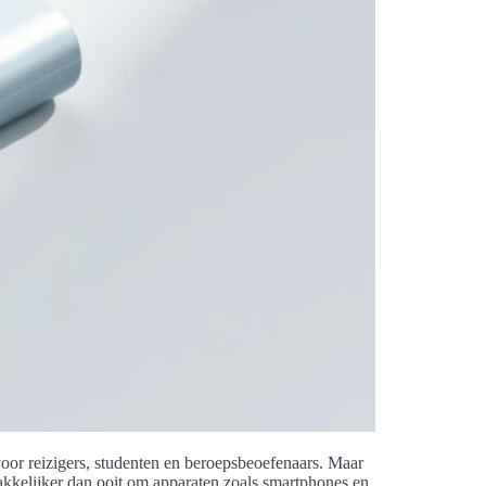
 voor reizigers, studenten en beroepsbeoefenaars. Maar
kelijker dan ooit om apparaten zoals smartphones en