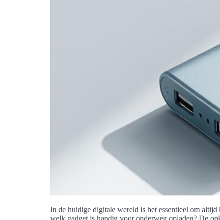
In de huidige digitale wereld is het essentieel om alti
welk gadget is handig voor onderweg opladen? De opk