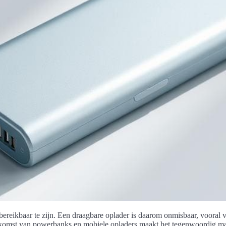
jd bereikbaar te zijn. Een draagbare oplader is daarom onmisbaar, vooral
omst van powerbanks en mobiele opladers maakt het tegenwoordig mak