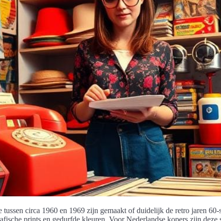
tussen circa 1960 en 1969 zijn gemaakt of duidelijk de retro jaren 60-s
afische prints en gedurfde kleuren. Voor Nederlandse kopers zijn deze 