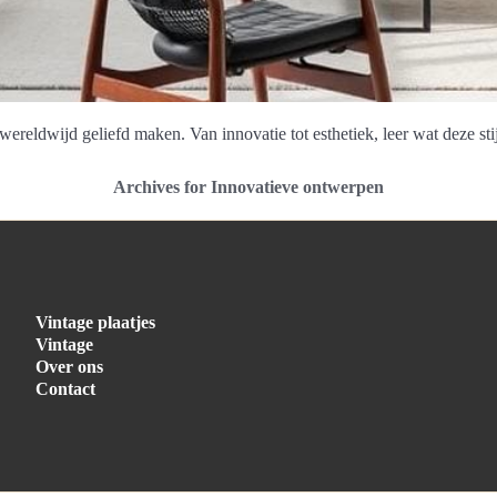
reldwijd geliefd maken. Van innovatie tot esthetiek, leer wat deze stij
Archives for Innovatieve ontwerpen
Vintage plaatjes
Vintage
Over ons
Contact