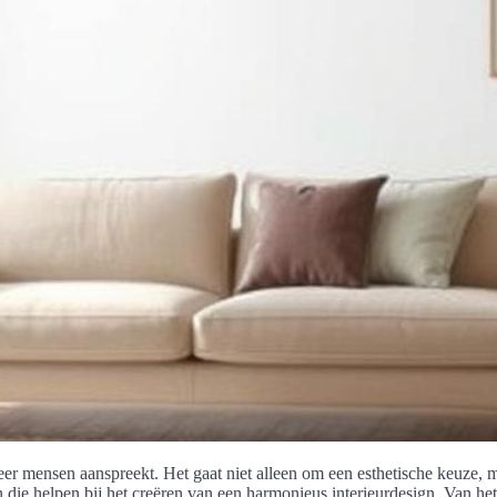
meer mensen aanspreekt. Het gaat niet alleen om een esthetische keuze, 
n die helpen bij het creëren van een harmonieus interieurdesign. Van he