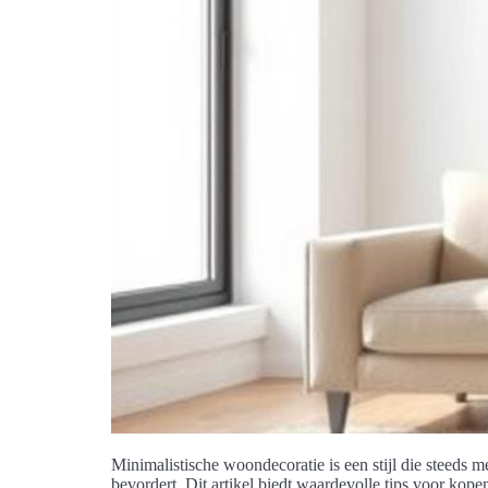
Minimalistische woondecoratie is een stijl die steeds 
bevordert. Dit artikel biedt waardevolle tips voor kope