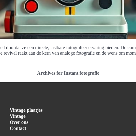
t doordat ze een directe, tastbare fotografeer ervaring bieden. De com
ze revival raakt aan de kern van analoge fotografie en de wens om mome
Archives for Instant fotografie
Vintage plaatjes
Vintage
Over ons
Contact