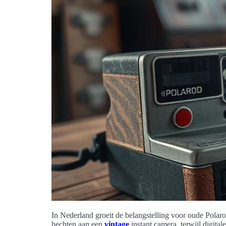
In Nederland groeit de belangstelling voor oude Polar
hechten aan een
vintage
instant camera, terwijl digita