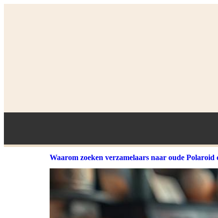
Waarom zoeken verzamelaars naar oude Polaroid 