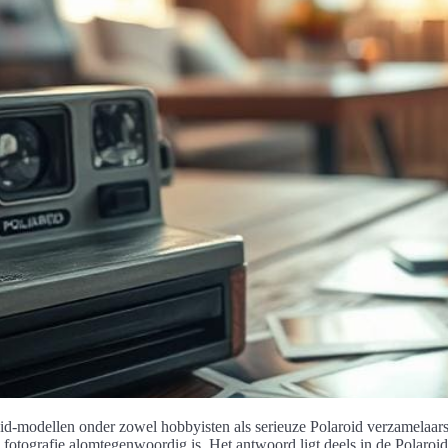
oid-modellen onder zowel hobbyisten als serieuze Polaroid verzamelaa
le fotografie alomtegenwoordig is. Het antwoord ligt deels in de Polaroi