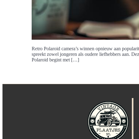
Retro Polaroid camera’s winnen opnieuw aan popularitei
spreekt zowel jongeren als oudere liefhebbers aan. De
Polaroid begint met […]