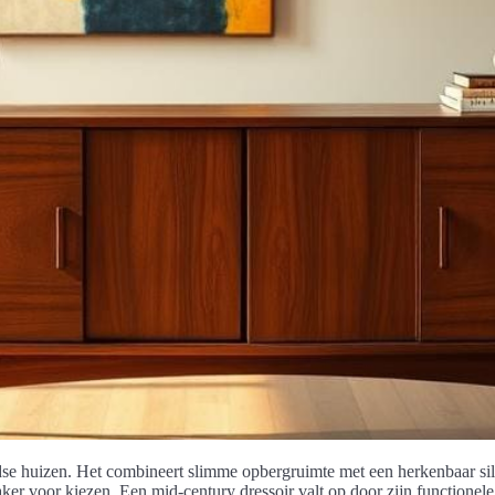
landse huizen. Het combineert slimme opbergruimte met een herkenbaar s
ker voor kiezen. Een mid-century dressoir valt op door zijn functionele