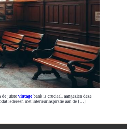
n de juiste
vintage
bank is cruciaal, aangezien deze
odat iedereen met interieurinspiratie aan de […]