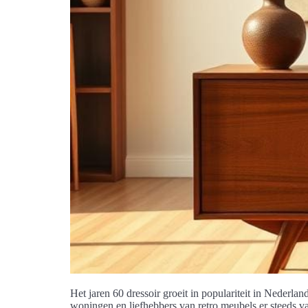
Het jaren 60 dressoir groeit in populariteit in Neder
woningen en liefhebbers van retro meubels er steeds va