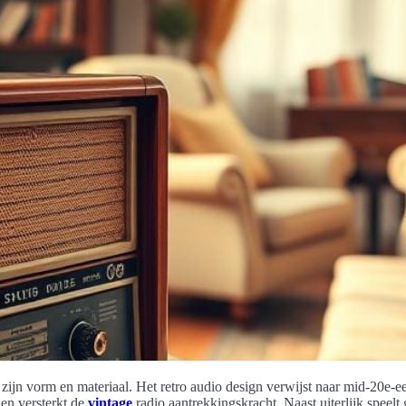
zijn vorm en materiaal. Het retro audio design verwijst naar mid‑20e‑e
 en versterkt de
vintage
radio aantrekkingskracht. Naast uiterlijk speelt