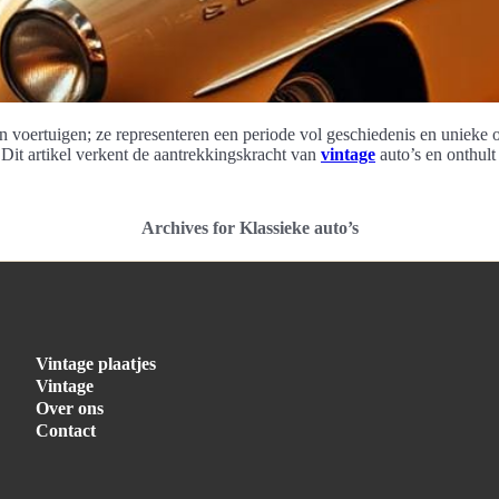
een voertuigen; ze representeren een periode vol geschiedenis en unieke 
Dit artikel verkent de aantrekkingskracht van
vintage
auto’s en onthul
Archives for Klassieke auto’s
Vintage plaatjes
Vintage
Over ons
Contact