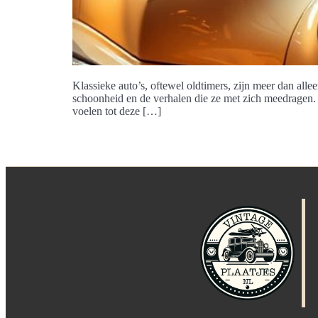
Klassieke auto’s, oftewel oldtimers, zijn meer dan all
schoonheid en de verhalen die ze met zich meedragen. 
voelen tot deze […]