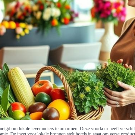
geneigd om lokale leveranciers te omarmen. Deze voorkeur heeft verschi
e. De inzet voor lokale bronnen stelt hotels in staat om verse producte