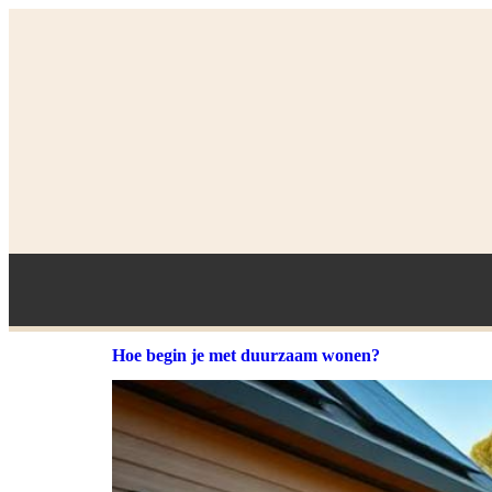
Hoe begin je met duurzaam wonen?