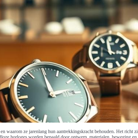
jn en waarom ze jarenlang hun aantrekkingskracht behouden. Het richt z
Tijdloze horloges worden bepaald door ontwerp, materialen, beweging en