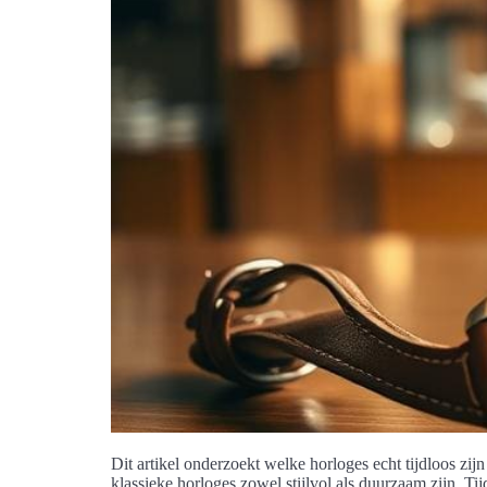
Dit artikel onderzoekt welke horloges echt tijdloos zi
klassieke horloges zowel stijlvol als duurzaam zijn. 