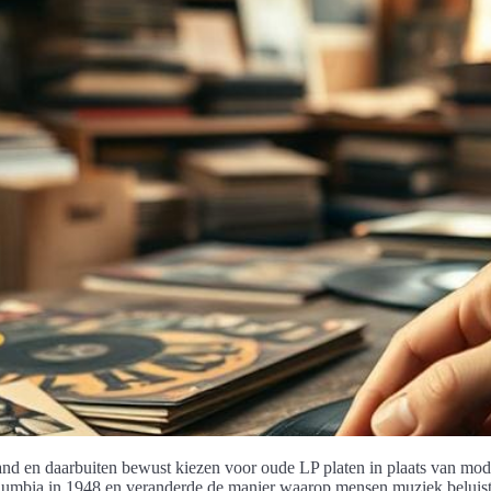
and en daarbuiten bewust kiezen voor oude LP platen in plaats van mo
lumbia in 1948 en veranderde de manier waarop mensen muziek beluiste