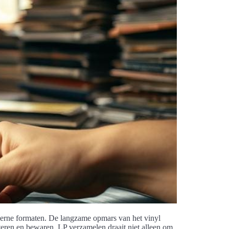
derne formaten. De langzame opmars van het vinyl
ren en bewaren. LP verzamelen draait niet alleen om