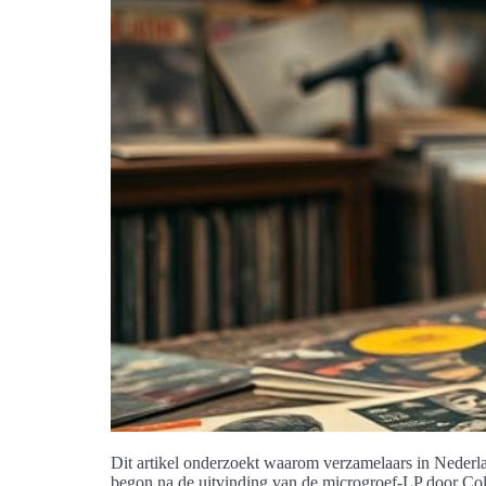
Dit artikel onderzoekt waarom verzamelaars in Nederl
begon na de uitvinding van de microgroef-LP door Co