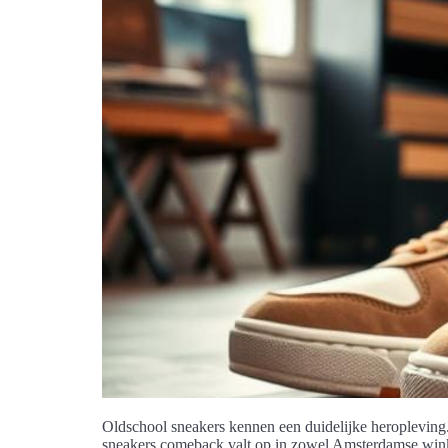
Oldschool sneakers kennen een duidelijke heropleving. 
sneakers comeback valt op in zowel Amsterdamse winke